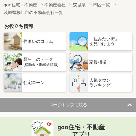
goo住宅・不動産
不動産会社
茨城県
市区一覧
茨城県桜川市の不動産会社一覧
お役立ち情報
「住みたい街」
住まいのコラム
を見つけよう
暮らしのデータ
家賃相場
(補助金・助成金情報)
人気タウン
住宅ローン
ランキング
ページトップに戻る
goo住宅・不動産
アプリ