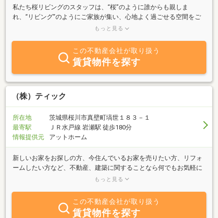
私たち桜リビングのスタッフは、“桜”のように誰からも親しま
れ、“リビング”のようにご家族が集い、心地よく過ごせる空間をご
提供することを目指して日々取り組んでおります。当社では、不動
もっと見る
産の売買・賃貸・管理を中心に、お客様一人ひとりの暮らしに寄り
添ったご提案を行っています。さらに、物件のご紹介にとどまら
この不動産会社が取り扱う
ず、“その先の暮らし”を見据えたリフォーム・リノベーションにも
賃貸物件を探す
対応しております。たとえば、中古住宅を購入して自分好みにアレ
ンジしたい方、あるいは今お住まいの家をもっと快適にしたいとい
う方に向けて、不動産とリフォームを一体でご提案できるワンスト
ップサービスをご用意しています。不動産とリフォームの両方に対
（株）ティック
応しているからこそ、無駄のない、柔軟で現実的なご提案が可能で
す。設計・施工・資金計画まで含めて、理想の住まいづくりをトー
所在地
茨城県桜川市真壁町塙世１８３－１
タルでサポートいたします。どうぞお気軽にご相談ください。
最寄駅
ＪＲ水戸線 岩瀬駅 徒歩180分
情報提供元
アットホーム
新しいお家をお探しの方、今住んでいるお家を売りたい方、リフォ
ームしたい方など、不動産、建築に関することなら何でもお気軽に
ご相談下さい。建築会社創業３０年の経験を活かし、トータルにお
もっと見る
応え致します。
この不動産会社が取り扱う
賃貸物件を探す