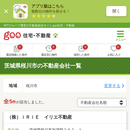
アプリ版はこちら
開く
複数社の物件を探せる！
NTTグループ運営の不動産総合サイト goo住宅・不動産
0
0
0
0
最近検索した条件
最近見た物件
保存した条件
お気に入り
茨城県桜川市の不動産会社一覧
地域
変更する
桜川市
全5
件
が該当しました。
（株）ｉＲｉＥ イリエ不動産
所在地
茨城県桜川市加茂部２９７－１