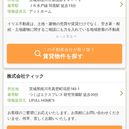
最寄駅
ＪＲ水戸線 羽黒駅 徒歩15分
情報提供元
アットホーム
イリエ不動産は、土地・建物の売買や賃貸だけでなく、空き家・相
続・土地建物に関するご相談にも力を入れている地域密着の不動産
会社です。「実家が空き家になった」「相続した不動産をどうした
もっと見る
らよいかわからない」など、お客様一人ひとりのお悩みに寄り添
い、売却・管理・活用まで最適なご提案をいたします。地域の皆様
この不動産会社が取り扱う
に安心してご相談いただける身近な不動産会社を目指しています。
賃貸物件を探す
株式会社ティック
所在地
茨城県桜川市真壁町塙世183-1
最寄駅
つくばエクスプレス 研究学園駅 徒歩30分
情報提供元
LIFULL HOME'S
お客様のご要望にお応えいたします。お気軽にお問い合わせくださ
いませ。何卒、宜しくお願いいたします。