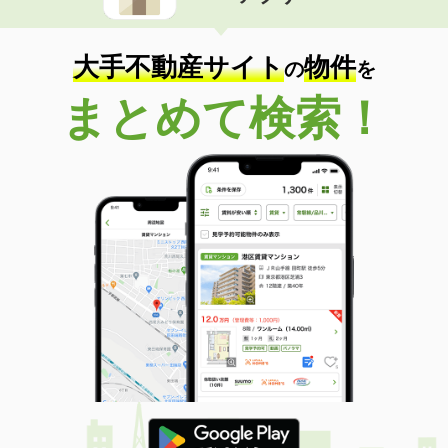
大手不動産サイト
物件
の
を
まとめて検索！