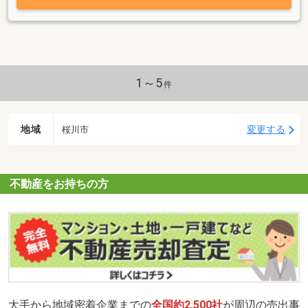
1～5
件
地域
変更する
桜川市
不動産をお持ちの方
大手から地域密着企業までの
全国約2,500社
が周辺の売出事