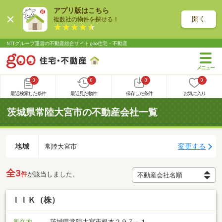
アプリ版はこちら
開く
複数社の物件を探せる！
NTTグループ運営の不動産総合サイト goo住宅・不動産
0
0
0
0
最近検索した条件
最近見た物件
保存した条件
お気に入り
茨城県常陸大宮市の不動産会社一覧
地域
変更する
常陸大宮市
全3
件
が該当しました。
ＩＩＫ（株）
所在地
茨城県常陸大宮市根本２９７－１