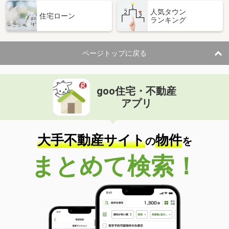
人気タウン
住宅ローン
ランキング
ページトップに戻る
goo住宅・不動産
アプリ
大手不動産サイト
物件
の
を
まとめて検索！