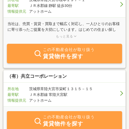
最寄駅
ＪＲ水郡線 静駅 徒歩30分
情報提供元
アットホーム
当社は、売買・賃貸・買取まで幅広く対応し、一人ひとりのお客様
に寄り添ったご提案を大切にしています。はじめての住まい探し
も、住み替えも、相続や空き家のご相談も、専門用語をかみ砕いて
もっと見る
わかりやすくご説明いたします。他社で断られた物件や、古い家・
荷物が残ったままの物件でもご相談ください。買取から片付け、リ
この不動産会社が取り扱う
フォーム、販売まで一貫して対応できるのが当社の強みです。「ま
賃貸物件を探す
だ売るか決めていない」「とりあえず話だけ聞きたい」そんな段階
でも大歓迎です。無理な営業はいたしません。お客様にとって最善
の選択を一緒に考える、良きパートナーであり続けます。どんな小
さなことでも、お気軽にご相談ください。
（有）共立コーポレーション
所在地
茨城県常陸大宮市栄町１３１５－１５
最寄駅
ＪＲ水郡線 常陸大宮駅
情報提供元
アットホーム
この不動産会社が取り扱う
賃貸物件を探す