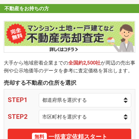
不動産をお持ちの方
大手から地域密着企業までの
全国約2,500社
が周辺の売出事
例や公示地価等のデータを参考に査定価格を算出します。
売却する不動産の住所を選択
STEP1
STEP2
一括査定依頼スタート
無料