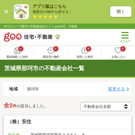
アプリ版はこちら
開く
複数社の物件を探せる！
NTTグループ運営の不動産総合サイト goo住宅・不動産
0
0
0
0
最近検索した条件
最近見た物件
保存した条件
お気に入り
茨城県那珂市の不動産会社一覧
地域
変更する
那珂市
全2
件
が該当しました。
（株）安住
所在地
茨城県那珂市菅谷２３６１－８