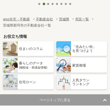
goo住宅・不動産
不動産会社
茨城県
市区一覧
茨城県那珂市の不動産会社一覧
お役立ち情報
「住みたい街」
住まいのコラム
を見つけよう
暮らしのデータ
家賃相場
(補助金・助成金情報)
人気タウン
住宅ローン
ランキング
ページトップに戻る