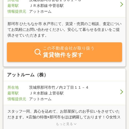
最寄駅
ＪＲ水郡線 中菅谷駅
情報提供元
アットホーム
那珂市 ひたちなか市 水戸市にて、賃貸・売買のご相談、査定につい
てお気軽にお問い合わせください。安心して暮らせる住まいをご提
供させていただきます。
この不動産会社が取り扱う
賃貸物件を探す
アットルーム（株）
所在地
茨城県那珂市竹ノ内２丁目１１－４
最寄駅
ＪＲ水郡線 上菅谷駅
情報提供元
アットホーム
スタッフ一同、真心を込めて、お部屋探しのお手伝いをさせていた
だきます。※店舗の特徴※那珂市をほぼ網羅しております！◇女性ス
タッフが多いので、女性の一人暮らしのご相談も安心してお任せ下
もっと見る
さい☆◇キッズスペースのご用意もございます。ファミリーさんも