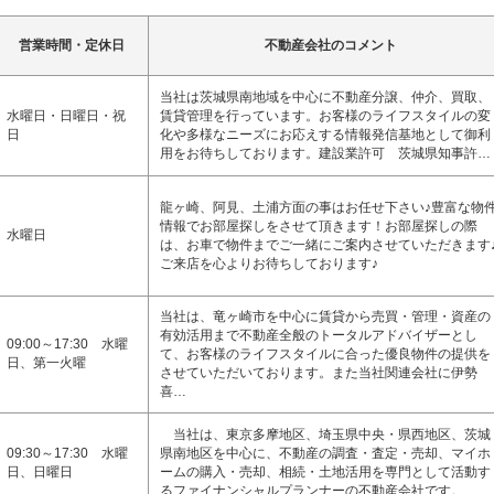
営業時間・定休日
不動産会社のコメント
当社は茨城県南地域を中心に不動産分譲、仲介、買取、
水曜日・日曜日・祝
賃貸管理を行っています。お客様のライフスタイルの変
日
化や多様なニーズにお応えする情報発信基地として御利
用をお待ちしております。建設業許可 茨城県知事許…
龍ヶ崎、阿見、土浦方面の事はお任せ下さい♪豊富な物
情報でお部屋探しをさせて頂きます！お部屋探しの際
水曜日
は、お車で物件までご一緒にご案内させていただきます
ご来店を心よりお待ちしております♪
当社は、竜ヶ崎市を中心に賃貸から売買・管理・資産の
有効活用まで不動産全般のトータルアドバイザーとし
09:00～17:30 水曜
て、お客様のライフスタイルに合った優良物件の提供を
日、第一火曜
させていただいております。また当社関連会社に伊勢
喜…
当社は、東京多摩地区、埼玉県中央・県西地区、茨城
09:30～17:30 水曜
県南地区を中心に、不動産の調査・査定・売却、マイホ
日、日曜日
ームの購入・売却、相続・土地活用を専門として活動す
るファイナンシャルプランナーの不動産会社です。 …