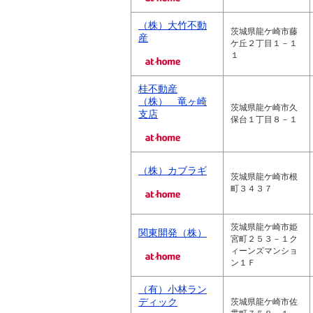
（株）大竹不動
茨城県龍ケ崎市藤
産
ケ丘２丁目１－１
１
桂不動産
（株） 竜ヶ崎
茨城県龍ケ崎市久
支店
保台１丁目８－１
（株）カブラギ
茨城県龍ケ崎市根
町３４３７
茨城県龍ケ崎市姫
関東開発（株）
宮町２５３－１ク
ィーンズマンショ
ン１Ｆ
（有）小林ラン
ディック
茨城県龍ケ崎市佐