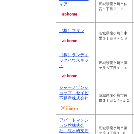
ィア
茨城県龍ケ崎市佐
貫１丁目７－２
（株）マザレ
茨城県龍ケ崎市中
里３丁目４－１８
（株）ランディ
ックハウスネッ
茨城県龍ケ崎市藤
ト
ケ丘５丁目１－４
シャーメゾンシ
ョップ セイビ
茨城県龍ケ崎市佐
不動産株式会社
貫３丁目１４−１２
アパートマンシ
ョン館株式会
茨城県龍ケ崎市藤
社 龍ヶ崎支店
ケ丘３丁目１−８