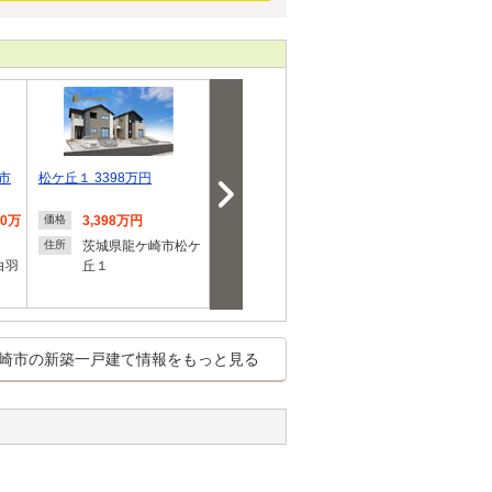
崎市
松ケ丘１ 3398万円
白羽３ 2390万円～2590万
龍ケ崎市松ケ
円
戸建 ◆スー
90万
3,398万円
2,390万円～2,590万
3,098
価格
価格
価格
円
円
茨城県龍ケ崎市松ケ
住所
白羽
丘１
茨城県龍ケ崎市白羽
茨城県
住所
住所
３
丘１
崎市の新築一戸建て情報をもっと見る