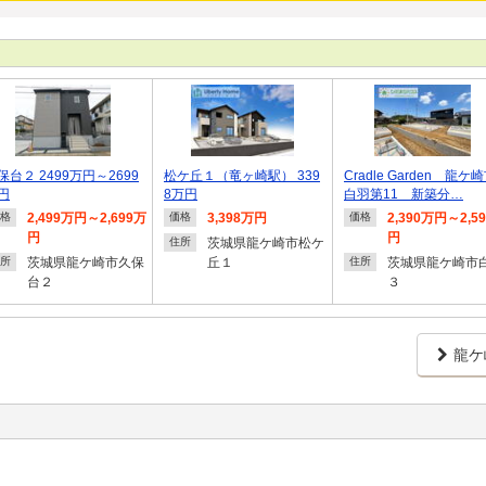
保台２ 2499万円～2699
松ケ丘１（竜ヶ崎駅） 339
Cradle Garden 龍ケ
円
8万円
白羽第11 新築分…
2,499万円～2,699万
3,398万円
2,390万円～2,5
格
価格
価格
円
円
茨城県龍ケ崎市松ケ
住所
茨城県龍ケ崎市久保
丘１
茨城県龍ケ崎市
所
住所
台２
３
龍ケ