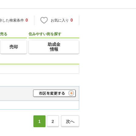
0
0
存した検索条件
お気に入り
売る
住みやすい街を探す
助成金
売却
情報
1
2
次へ