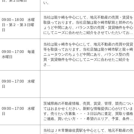
日、第２日曜日
い。
当社は龍ケ崎を中心にして、地元不動産の売買・賃貸を
09:00～18:00 水曜
取扱っております。当社店舗は龍ケ崎市駅前と郊外のち
日・第２・第３日曜
ょうど中間にあり、バランス型の売買・賃貸物件を中心
日
にしてニーズに合わせたご紹介をさせていただいてお…
当社は龍ヶ崎市を中心にして、地元不動産の売買や賃貸
等を取扱っております。当社店舗は龍ケ崎市駅と龍ヶ崎
09:00～17:00 毎週
ニュータウンのちょうど中間にあり、バランス型の売
水曜日
買・賃貸物件を中心にしてニーズに合わせたご紹介を
さ…
09:00～17:00 水曜
日
茨城県南の不動産情報、売買、賃貸、管理、競売につい
09:00～17:00 水曜
てはおまかせください。新鮮な情報提供に心がけていま
日
す。売りたい方募集・・・３日以内に査定、買取り価格
ご連絡。買いたい方・・・希望のエリア、予算、条件…
当社はＪＲ常磐線佐貫駅を中心として、地元不動産の売