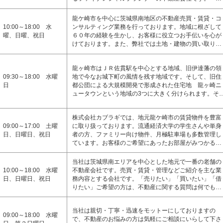
龍ケ崎市を中心に茨城県南地区の不動産売買・賃貸・コ
10:00～18:00 水
ンサルティング業務を行っております。地域に根ざして
曜、日曜、祝日
６０年の経験を生かし、お客様に役立つお手伝いを心が
けております。また、弊社では土地・建物の買い取り…
龍ヶ崎市はＪＲ佐貫駅を中心とする地域、旧伊達藩の領
09:30～18:00 水曜
地で今なお城下町の風情を残す地域です。そして、旧住
日
都公団による大規模開発で形成された住宅地 龍ヶ崎ニ
ュータウンという地域の3つに大きく分けられます。そ
株式会社カブラギでは、地元龍ケ崎市の賃貸物件を豊富
09:00～17:00 土曜
に取り扱っております。流通経済大学の学生さんや単身
日、日曜日、祝日
者の方、ファミリー向け物件、月極駐車場も多数管理し
ています。お客様のご希望にあったお部屋がみつかる…
当社は茨城県南エリアを中心とした地元で一番の老舗の
10:00～18:00 水曜
不動産会社です。売買・賃貸・管理などご紹介を主な業
日、日曜日、祝日
務内容とする会社です。「売りたい」「買いたい」「借
りたい」ご希望の方は、不動産に関する質問は何でも…
当社は親切・丁寧・迅速をモットーにしておりますの
09:00～18:00 水曜
で、不動産のお悩みの方は気軽にご相談にいらして下さ