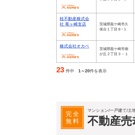
桂不動産株式会
社 竜ヶ崎支店
茨城県龍ケ崎市久
保台１丁目８−１
株式会社オカベ
茨城県龍ケ崎市南
が丘２丁目３－１
23
件中
1～20
件を表示
マンション/一戸建て/土
完全
不動産売
無料