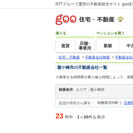
NTTグループ運営の不動産総合サイト goo
借りる
マンションを買う
店舗･
賃貸
新築
中
事業用
住宅・不動産
>
不動産会社検索
>
不動産会社
龍ケ崎市の不動産会社一覧
※乗車する時間帯や乗り換え時間によって、実
検索条件
エリア：龍ケ崎市
稲敷郡河内町 |
北相
近辺の市区から探す：
23
件中
1～20
件を表示