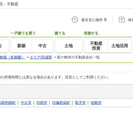
住宅・不動産
0
最近見た物件
保
一戸建てを買う
建てる
投資する
不動産
古
新築
中古
土地
土地活用
投資
検索（首都圏）
>
エリア/茨城県
>
龍ケ崎市の不動産会社一覧
際の所要時間とは異なる場合があります。目安としてご利用ください。
馬郡利根町
|
牛久市
|
印西市
|
印旛郡栄町
|
取手市
|
稲敷市