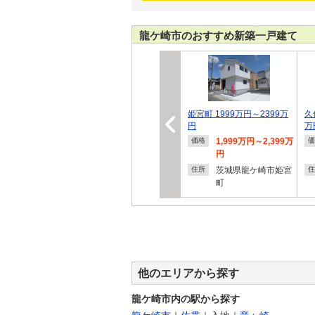
龍ケ崎市のおすすめ新築一戸建て
姫宮町 1999万円～2399万
久
円
万
1,999万円～2,399万
価格
価
円
茨城県龍ケ崎市姫宮
住所
住
町
他のエリアから探す
龍ケ崎市内の駅から探す