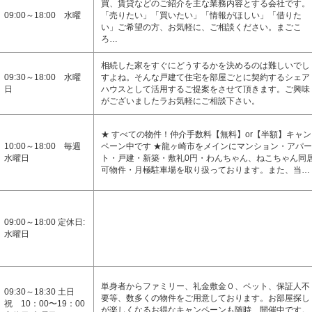
買、賃貸などのご紹介を主な業務内容とする会社です。
09:00～18:00 水曜
「売りたい」「買いたい」「情報がほしい」「借りた
い」ご希望の方、お気軽に、ご相談ください。まごこ
ろ…
相続した家をすぐにどうするかを決めるのは難しいでし
09:30～18:00 水曜
すよね。そんな戸建て住宅を部屋ごとに契約するシェア
日
ハウスとして活用するご提案をさせて頂きます。ご興味
がございましたラお気軽にご相談下さい。
★ すべての物件！仲介手数料【無料】or【半額】キャン
10:00～18:00 毎週
ペーン中です ★龍ヶ崎市をメインにマンション・アパー
水曜日
ト・戸建・新築・敷礼0円・わんちゃん、ねこちゃん同
可物件・月極駐車場を取り扱っております。また、当…
09:00～18:00 定休日:
水曜日
単身者からファミリー、礼金敷金０、ペット、保証人不
09:30～18:30 土日
要等、数多くの物件をご用意しております。お部屋探し
祝 10：00〜19：00
が楽しくなるお得なキャンペーンも随時、開催中です。