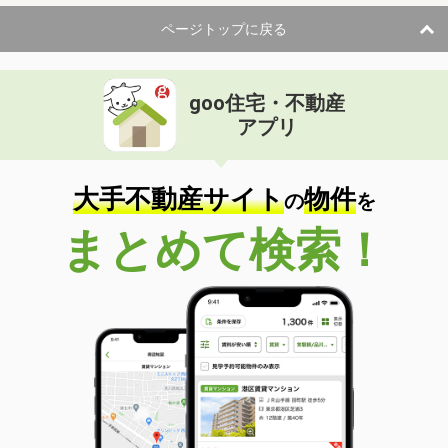
ページトップに戻る
goo住宅・不動産
アプリ
大手不動産サイト
物件
の
を
まとめて検索！