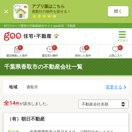
アプリ版はこちら
開く
複数社の物件を探せる！
NTTグループ運営の不動産総合サイト goo住宅・不動産
0
0
0
0
最近検索した条件
最近見た物件
保存した条件
お気に入り
千葉県香取市の不動産会社一覧
地域
変更する
香取市
全14
件
が該当しました。
（有）朝日不動産
所在地
千葉県香取市小見川８３９－２朝日テナントビル