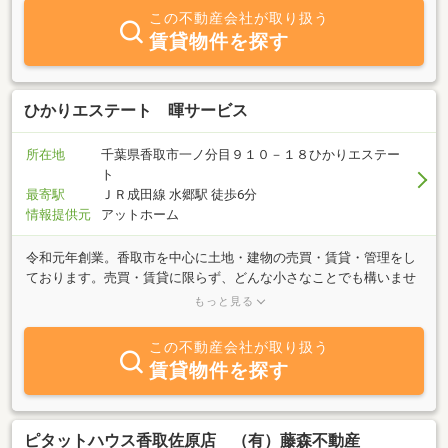
けではなく、茨城県の神栖市周辺も扱い、幅広く活動しており、皆
この不動産会社が取り扱う
様のニーズにお応えできるかと思います。社員一同皆様からのご一
賃貸物件を探す
報をお待ちしております。
ひかりエステート 暉サービス
所在地
千葉県香取市一ノ分目９１０－１８ひかりエステー
ト
最寄駅
ＪＲ成田線 水郷駅 徒歩6分
情報提供元
アットホーム
令和元年創業。香取市を中心に土地・建物の売買・賃貸・管理をし
ております。売買・賃貸に限らず、どんな小さなことでも構いませ
んので、ご相談ください。お客様のご要望にお応えいたします。み
もっと見る
なさまのご来店、お問い合わせを心よりお待ちしております。どう
ぞお気軽にお立ちよりください。
この不動産会社が取り扱う
賃貸物件を探す
ピタットハウス香取佐原店 （有）藤森不動産