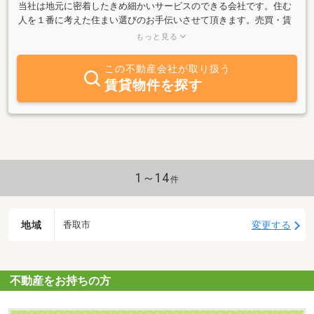
当社は地元に密着したきめ細かいサービスのできる会社です。住む
人を１番に考えた住まい選びのお手伝いさせて頂きます。売買・賃
貸共にたくさんの物件から家族構成やご予算、エリア特性などを考
もっと見る
慮して様々な観点からお客様のニーズに合う物件をご提案させて頂
きます。お急ぎの方も、そうでない方も、また不動産にかかわる相
この不動産会社が取り扱う
談等お気軽にお問い合わせください。
賃貸物件を探す
1～14
件
地域
変更する
香取市
不動産をお持ちの方