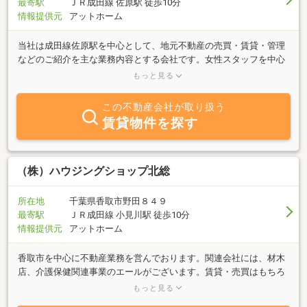
最寄駅
ＪＲ成田線 佐原駅 徒歩10分
情報提供元
アットホーム
当社は成田線佐原駅を中心として、地元不動産の売買・賃貸・管理
などのご紹介を主な業務内容とする会社です。女性スタッフを中心
に丁寧な対応でご評いただいております。住まい探しのことなら何
もっと見る
でもご相談下さい。スタッフ一同真心を込めて不動産情報をご紹介
しています。
この不動産会社が取り扱う
賃貸物件を探す
（株）ハウジングショップ北総
所在地
千葉県香取市野田８４９
最寄駅
ＪＲ成田線 小見川駅 徒歩10分
情報提供元
アットホーム
香取市を中心に不動産業務を営んでおります。関連会社には、材木
店、介護保健関連事業のエールがございます。賃貸・売買はもちろ
んの事、福祉住環境コーディネーターによる住宅改修相談も行って
もっと見る
おります。お気軽にお問い合せ下さい。※賃貸物件は、千葉県内だ