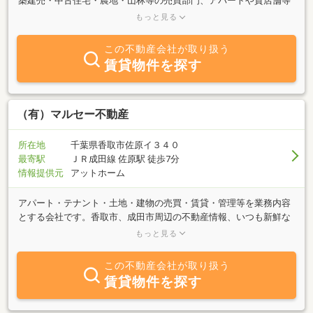
築建売・中古住宅・農地・山林等の売買部門、アパートや貸店舗等
の賃貸部門ともに数多くの物件を取り扱っており、その信頼と実績
もっと見る
は地域Ｎｏ，１を自負しております。
この不動産会社が取り扱う
賃貸物件を探す
（有）マルセー不動産
所在地
千葉県香取市佐原イ３４０
最寄駅
ＪＲ成田線 佐原駅 徒歩7分
情報提供元
アットホーム
アパート・テナント・土地・建物の売買・賃貸・管理等を業務内容
とする会社です。香取市、成田市周辺の不動産情報、いつも新鮮な
物件情報をご紹介します。「売りたい・買いたい・借りたい・貸し
もっと見る
たい・建てたい・リフォームしたい」不動産に関するご質問は、何
でもご相談下さい。お客様の希望に併せた対応を心がけておりま
この不動産会社が取り扱う
す。アパート・貸家等の賃貸物件をお探しのお客様には、女性スタ
賃貸物件を探す
ッフが対応します。お気軽にお問い合わせください。