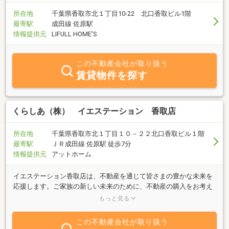
所在地
千葉県香取市北１丁目10-22 北口香取ビル1階
最寄駅
成田線 佐原駅
情報提供元
LIFULL HOME'S
この不動産会社が取り扱う
賃貸物件を探す
くらしあ（株） イエステーション 香取店
所在地
千葉県香取市北１丁目１０－２２北口香取ビル１階
最寄駅
ＪＲ成田線 佐原駅 徒歩7分
情報提供元
アットホーム
イエステーション香取店は、不動産を通じて皆さまの豊かな未来を
応援します。ご家族の新しい未来のために、不動産の購入をお考え
の方。第二、第三の豊かな人生のため、お住み替えをお考えの方。
もっと見る
相続した空家になった生まれ育ち、たくさんの思い出が詰まった家
の新た活用をお考えの方。ひとくちに不動産取引と言っても購入、
この不動産会社が取り扱う
売却、用途、広さ、立地、家族構成や年齢、様々なご事情など千差