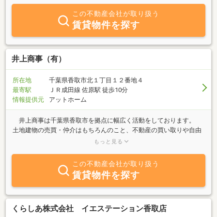
この不動産会社が取り扱う
賃貸物件を探す
井上商事（有）
所在地
千葉県香取市北１丁目１２番地４
最寄駅
ＪＲ成田線 佐原駅 徒歩10分
情報提供元
アットホーム
井上商事は千葉県香取市を拠点に幅広く活動をしております。
土地建物の売買・仲介はもちろんのこと、不動産の買い取りや自由
設計の注文住宅にも力を入れております。 マイホームを建てたい
もっと見る
方、不動産のご売却・ご購入・お買い替えをお考えの方、住宅ロー
ン返済に行き詰ってしまった方、急な相続でお困りの方等々、不動
この不動産会社が取り扱う
産にかかわるご相談は井上商事にお任せください！ 創業５０年以
賃貸物件を探す
上の実績と信頼でお客様をサポートいたします！
くらしあ株式会社 イエステーション香取店