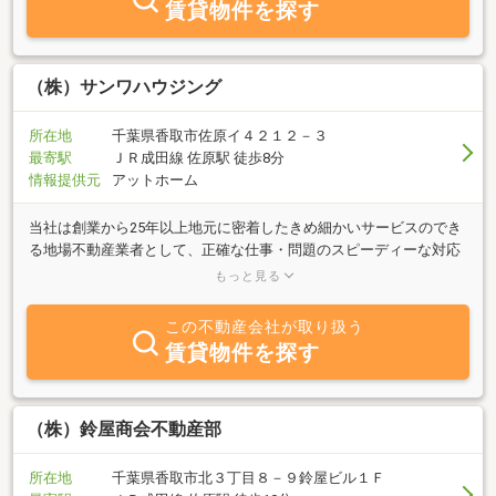
賃貸物件を探す
万別で、それぞれの異なる思いがあり、不動産会社の対応も通り一
遍というわけにはいきません。イエステーション香取店は取り扱い
エリアを絞りより緻密な情報収集、豊富な経験と知識による適切な
ご提案、スピーディーな対応を心掛け、充実のサポートを実現しま
（株）サンワハウジング
す。旭市、銚子市、匝瑳市、香取市、神崎町、多古町、東庄町、山
武郡横芝光町、山武市の不動産に関するお悩み、ご相談、お手伝い
所在地
千葉県香取市佐原イ４２１２－３
は イエステーション香取店にお任せ下さい。イエステーション香取
最寄駅
ＪＲ成田線 佐原駅 徒歩8分
店はお客様ひとりひとりの思いにお答えします。
情報提供元
アットホーム
当社は創業から25年以上地元に密着したきめ細かいサービスのでき
る地場不動産業者として、正確な仕事・問題のスピーディーな対応
を心掛けております。主に香取市の不動産を中心に売買・賃貸物件
もっと見る
を扱っており、多くの物件の中からお客様のニーズにあった物件を
ご紹介させ頂きます。土地・中古住宅など買取りを致します。無料
この不動産会社が取り扱う
査定なのでお気軽にご連絡お待ちしています。
賃貸物件を探す
（株）鈴屋商会不動産部
所在地
千葉県香取市北３丁目８－９鈴屋ビル１Ｆ