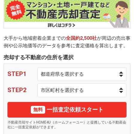
大手から地域密着企業までの
全国約2,500社
が周辺の売出事
例や公示地価等のデータを参考に査定価格を算出します。
売却する不動産の住所を選択
STEP1
STEP2
一括査定依頼スタート
無料
不動産売却サイトHOME4U（ホームフォーユー）と提携している不動産会
社に一括査定依頼ができます。