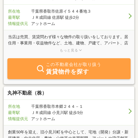
所在地
千葉県香取市佐原イ５４４番地３
最寄駅
ＪＲ成田線 佐原駅 徒歩2分
情報提供元
アットホーム
当店は売買、賃貸問わず様々な物件の取り扱いをしております。居
住用・事業用・収益物件など、土地、建物、戸建て、アパート、店
舗、事務所などご対応可能です。相続、税金、空き家対策、不動産
もっと見る
相談に関しては専門の相談員が対応させて頂きます。地元はもちろ
ん、周辺の市町村の物件もお取り扱いをしておりますので、お気軽
この不動産会社が取り扱う
にお問い合わせ下さい。
賃貸物件を探す
丸神不動産（株）
所在地
千葉県香取市本郷２４４－１
最寄駅
ＪＲ成田線 小見川駅 徒歩5分
情報提供元
アットホーム
創業50年を迎え、旧小見川町を中心として、宅地（開発）分譲・新