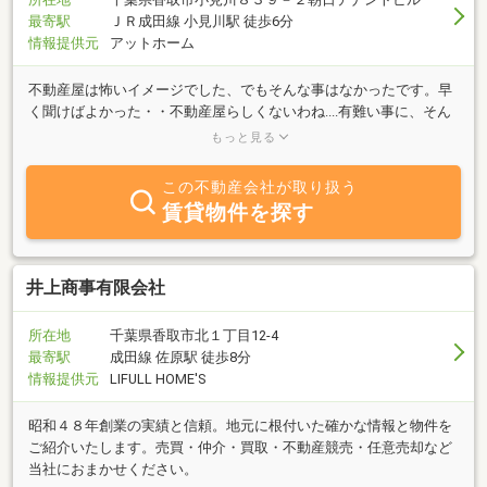
最寄駅
ＪＲ成田線 小見川駅 徒歩6分
情報提供元
アットホーム
不動産屋は怖いイメージでした、でもそんな事はなかったです。早
く聞けばよかった・・不動産屋らしくないわね....有難い事に、そん
なお声も頂きます、地元の皆様に育てられている小さな不動産屋で
もっと見る
すずっとご愛顧下さる方も、新規の方もいつもお待ちしております
（不在が多いのはすみません！）.・☆..・*お気軽にお問い合わせく
この不動産会社が取り扱う
ださい。.・☆..・*
賃貸物件を探す
井上商事有限会社
所在地
千葉県香取市北１丁目12-4
最寄駅
成田線 佐原駅 徒歩8分
情報提供元
LIFULL HOME'S
昭和４８年創業の実績と信頼。地元に根付いた確かな情報と物件を
ご紹介いたします。売買・仲介・買取・不動産競売・任意売却など
当社におまかせください。