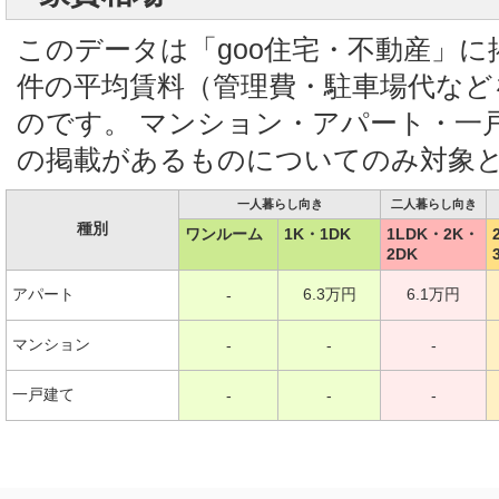
このデータは「goo住宅・不動産」
件の平均賃料（管理費・駐車場代など
のです。 マンション・アパート・一
の掲載があるものについてのみ対象
一人暮らし向き
二人暮らし向き
種別
ワンルーム
1K・1DK
1LDK・2K・
2DK
アパート
6.3万円
6.1万円
-
マンション
-
-
-
一戸建て
-
-
-