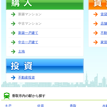
新築マンション
賃
中古マンション
店
新築一戸建て
不
中古一戸建て
家
土地
不動産投資
香取市内の駅から探す
大戸
佐原
香取
水