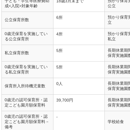
子ども・学生等医療費助
預かり保育
18歳3月末まで
成<入院>対象年齢
公立
預かり保育
6所
公立保育所数
立
0歳児保育を実施してい
預かり保育
4所
る公立保育所
私立
長期休業期
5所
私立保育所数
保育実施園
0歳児保育を実施してい
長期休業期
5所
る私立保育所
保育実施園
長期休業期
0人
保育所入所待機児童数
保育実施園
0歳児の認可保育所・認
長期休業期
39,700円
定こども園月額保育料
保育実施園
0歳児の認可保育所・認
-
定こども園月額保育料－
学校給食
備考