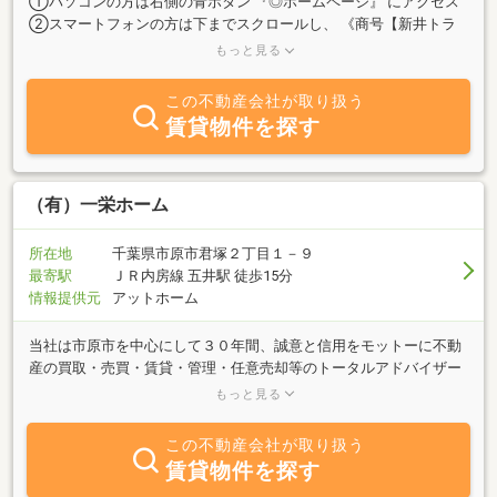
①パソコンの方は右側の青ボタン 『◎ホームページ』 にアクセス
②スマートフォンの方は下までスクロールし、 《商号【新井トラ
スト】》 のとなり 【ＨＰ】 をタップ当社所有物件、管理物件をた
もっと見る
くさん見れます。◆◆ 当社紹介 ◆◆当社では内外装リフォーム
済の中古戸建をはじめ、建築条件なしの土地や収益物件のアパー
この不動産会社が取り扱う
ト、事業用の店舗・事務所や賃貸アパート、店舗、駐車場など幅広
賃貸物件を探す
く取り扱い、千葉県広域に物件を自社所有をしております。戸建、
土地、アパートなどの買取も併せて行っております。不動産のこと
でお困りの事、気になることがございましたら、是非ともお力にな
りたいと思いますので、お気軽に当社までご来店、ご連絡、お問い
（有）一栄ホーム
合わせください。心よりお待ち申し上げております。
所在地
千葉県市原市君塚２丁目１－９
最寄駅
ＪＲ内房線 五井駅 徒歩15分
情報提供元
アットホーム
当社は市原市を中心にして３０年間、誠意と信用をモットーに不動
産の買取・売買・賃貸・管理・任意売却等のトータルアドバイザー
として、日々営業をさせていただいております。お忙しい皆様の為
もっと見る
にもスピーディーな対応を心掛けておりますのでお気軽に何でもご
相談下さいませ。心よりお待ちしております。
この不動産会社が取り扱う
賃貸物件を探す