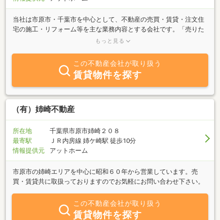
当社は市原市・千葉市を中心として、不動産の売買・賃貸・注文住
宅の施工・リフォーム等を主な業務内容とする会社です。「売りた
い」「買いたい」「貸したい」「借りたい」「家を建てたい」「リ
もっと見る
フォームしたい」等、お気軽にご相談ください。経験豊富なスタッ
フがスピーディーで親切な対応を心掛けております。みなさまのご
この不動産会社が取り扱う
来店・ご相談、お待ちしております。
賃貸物件を探す
（有）姉崎不動産
所在地
千葉県市原市姉崎２０８
最寄駅
ＪＲ内房線 姉ケ崎駅 徒歩10分
情報提供元
アットホーム
市原市の姉崎エリアを中心に昭和６０年から営業しています。売
買・賃貸共に取扱っておりますのでお気軽にお問い合わせ下さい。
この不動産会社が取り扱う
賃貸物件を探す