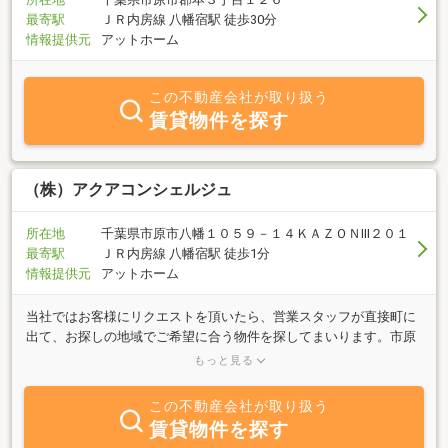
最寄駅
ＪＲ内房線 八幡宿駅 徒歩30分
情報提供元
アットホーム
この不動産会社が取り扱う
賃貸物件を探す
（株）アクアコンシェルジュ
所在地
千葉県市原市八幡１０５９－１４ＫＡＺＯＮⅢ２０１
最寄駅
ＪＲ内房線 八幡宿駅 徒歩1分
情報提供元
アットホーム
当社ではお客様にリクエストを頂いたら、営業スタッフが直接町に
出て、お探しの地域でご希望に合う物件を探してまいります。市原
市・千葉市を中心に賃貸物件・売買物件をご紹介しております。ま
もっと見る
た収益物件や土地等も買取りしておりますのでご相談ください。
この不動産会社が取り扱う
賃貸物件を探す