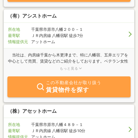
（有）アシストホーム
所在地
千葉県市原市八幡２００－１
最寄駅
ＪＲ内房線 八幡宿駅 徒歩7分
情報提供元
アットホーム
当社は、内房線千葉から木更津まで、特に八幡宿、五井エリアを
中心として売買、賃貸などのご紹介をしております。ベテラン女性
スタッフがしっかりアシストします。帝京平成大学生の住まいのご
もっと見る
紹介もしております。 売買は、特にお客様のご希望に合った物件
探しが得意です。「この地域でこんな物件をどうしても探したい」
この不動産会社が取り扱う
そんなこだわりをお持ちの方は、ぜひご相談ください。あなたの住
賃貸物件を探す
まい探しをしっかりアシストします。一度取引いただいたお客様と
はずっとおつき合いさせていただきます。不動産に関することなら
何でもご相談ください。
（株）アセットホーム
所在地
千葉県市原市八幡４８９－１
最寄駅
ＪＲ内房線 八幡宿駅 徒歩10分
情報提供元
アットホーム