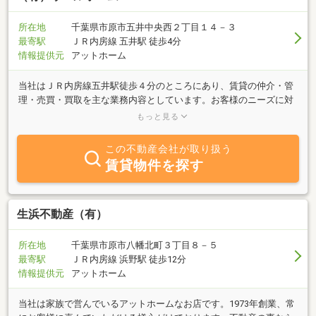
を減らせるよう熟考し、営業自身が胸を張ってお勧め出来るような
ものを提案していく事が、お客様本位と考えております。また、不
所在地
千葉県市原市五井中央西２丁目１４－３
動産は高額なお買物になりますので、1件の不動産業者で決めるも
最寄駅
ＪＲ内房線 五井駅 徒歩4分
のではなく、他社様も含め比較検討が必要だと思います。弊社はそ
情報提供元
アットホーム
の比較検討の1社に入ることが出来れば良しとしておりますので、
お気軽にご利用いただければ幸いです。
当社はＪＲ内房線五井駅徒歩４分のところにあり、賃貸の仲介・管
理・売買・買取を主な業務内容としています。お客様のニーズに対
応すべく、豊富な物件でお待ちしています。不動産に関する相談も
もっと見る
ぜひお気軽声をかけてください。お待ちしています。
この不動産会社が取り扱う
賃貸物件を探す
生浜不動産（有）
所在地
千葉県市原市八幡北町３丁目８－５
最寄駅
ＪＲ内房線 浜野駅 徒歩12分
情報提供元
アットホーム
当社は家族で営んでいるアットホームなお店です。1973年創業、常