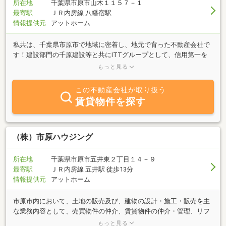
所在地
千葉県市原市山木１１５７－１
最寄駅
ＪＲ内房線 八幡宿駅
情報提供元
アットホーム
私共は、千葉県市原市で地域に密着し、地元で育った不動産会社で
す！建設部門の千原建設等と共にITTグループとして、信用第一を
モットーに地元に密着しながら土地建物の売買、賃貸及び管理、建
もっと見る
築、リフォーム工事、耐震診断等幅広い業務を営ませて頂いており
ます。当社に来れば「いい土地がある」「いい建物を建ててくれ
この不動産会社が取り扱う
る」「相談すると良い知恵を出してくれる」そう思ってもらえるよ
賃貸物件を探す
うに日々仕事に取り組んでおります。『借りたい・貸したい・売り
たい・買いたい・建てたい・リフォームしたい』等、お客様のご要
望にスタッフが親切・丁寧に対応致します。お住まいの事なら、何
でもお任せ下さい。ご来店を心からお待ち致しております！
（株）市原ハウジング
所在地
千葉県市原市五井東２丁目１４－９
最寄駅
ＪＲ内房線 五井駅 徒歩13分
情報提供元
アットホーム
市原市内において、土地の販売及び、建物の設計・施工・販売を主
な業務内容として、売買物件の仲介、賃貸物件の仲介・管理、リフ
ォーム業務等、地域密着型での営業活動をしております。市原市内
もっと見る