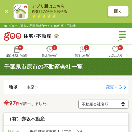
アプリ版はこちら
開く
複数社の物件を探せる！
NTTグループ運営の不動産総合サイト goo住宅・不動産
0
0
0
0
最近検索した条件
最近見た物件
保存した条件
お気に入り
千葉県市原市の不動産会社一覧
地域
変更する
市原市
全97
件
が該当しました。
（有）赤坂不動産
所在地
千葉県市原市郡本３丁目１２６