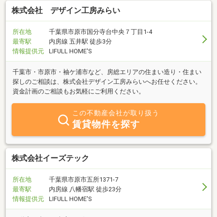
おります。おうちを売りたい、おうちを買いたい、アパートを借り
株式会社 デザイン工房みらい
たいなどお気軽にご相談ください！地域物件情報力No1の当社への
ご来店、心よりお待ちしております！！
所在地
千葉県市原市国分寺台中央７丁目1-4
最寄駅
内房線 五井駅 徒歩3分
情報提供元
LIFULL HOME'S
千葉市・市原市・袖ケ浦市など、房総エリアの住まい造り・住まい
探しのご相談は、株式会社デザイン工房みらいへお任せください。
資金計画のご相談もお気軽にご利用ください。
この不動産会社が取り扱う
賃貸物件を探す
株式会社イーズテック
所在地
千葉県市原市五所1371-7
最寄駅
内房線 八幡宿駅 徒歩23分
情報提供元
LIFULL HOME'S