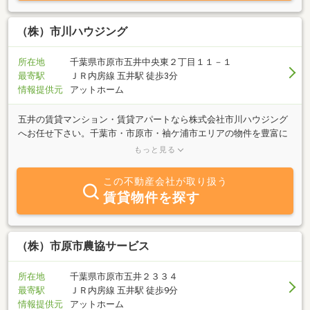
（株）市川ハウジング
所在地
千葉県市原市五井中央東２丁目１１－１
最寄駅
ＪＲ内房線 五井駅 徒歩3分
情報提供元
アットホーム
五井の賃貸マンション・賃貸アパートなら株式会社市川ハウジング
へお任せ下さい。千葉市・市原市・袖ケ浦市エリアの物件を豊富に
取り揃えているので、あなたの理想のお部屋がきっと見つかりま
もっと見る
す。ご希望のエリアやこだわり条件など、お部屋に関するご希望を
売買や土地のこと。なんでもお気軽にご相談ください。
この不動産会社が取り扱う
賃貸物件を探す
（株）市原市農協サービス
所在地
千葉県市原市五井２３３４
最寄駅
ＪＲ内房線 五井駅 徒歩9分
情報提供元
アットホーム