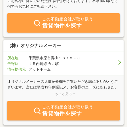
にお客様に喜んでいただける様心がけております。不動産の事なら
何でもお気軽にご相談下さい。
この不動産会社が取り扱う
賃貸物件を探す
（株）オリジナルメーカー
所在地
千葉県市原市青柳１８７８－３
最寄駅
ＪＲ内房線 五井駅
情報提供元
アットホーム
オリジナルメーカーの店舗紹介欄をご覧いただき誠にありがとうご
ざいます。当社は平成13年創業以来、お客様のニーズにあわせた、
ここにしかないオンリーワンの創造をモットーとして、お客様の夢
もっと見る
を実現するお手伝いをしてまいりました。また、市原市内において
は自動車の販売、買取、車検、板金業も運営しており、市原市との
この不動産会社が取り扱う
パートナーシップによりオリジナルメーカー海づり公園のネーミン
賃貸物件を探す
グライツを取得し、地域貢献応援企業として、地元、市原市のまち
づくりに率先して行動しております。当社は市原市内を中心にJR内
房線沿線地域に至るまで積極的に物件の高価買取査定に力を入れて