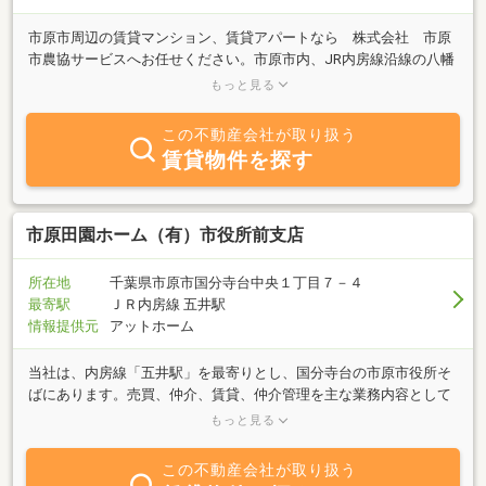
市原市周辺の賃貸マンション、賃貸アパートなら 株式会社 市原
市農協サービスへお任せください。市原市内、JR内房線沿線の八幡
宿・五井・姉ヶ崎、京成千原線のちはら台駅付近のマンション・ア
もっと見る
パートを主に管理しております。ご希望のエリアやこだわり条件な
ど、お部屋に関するご希望をなんでもお気軽にご相談ください。
この不動産会社が取り扱う
賃貸物件を探す
市原田園ホーム（有）市役所前支店
所在地
千葉県市原市国分寺台中央１丁目７－４
最寄駅
ＪＲ内房線 五井駅
情報提供元
アットホーム
当社は、内房線「五井駅」を最寄りとし、国分寺台の市原市役所そ
ばにあります。売買、仲介、賃貸、仲介管理を主な業務内容として
おります。「売りたい」「買いたい」「貸したい」「借りたい」
もっと見る
方、不動産に関することは何事もお気軽にご相談ください。笑顔と
真心のサービス、住まい探しは、市原田園ホームへどうぞ！
この不動産会社が取り扱う