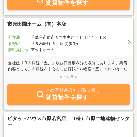
賃貸物件を探す
市原田園ホーム（有）本店
所在地
千葉県市原市五井中央西２丁目２４－１３
最寄駅
ＪＲ内房線 五井駅 徒歩5分
情報提供元
アットホーム
当社はＪＲ内房線「五井」駅西口徒歩８分の場所にあります。業務
内容として、内房線を中心とした蘇我・八幡宿・五井・姉ヶ崎・袖
ヶ浦の売買、賃貸、管理などを行っています。お客様により良い物
もっと見る
件をご紹介できるよう、多数の物件情報を取り揃えています。女性
スタッフが中心となって、お客様のご希望にお応えいたしますで
この不動産会社が取り扱う
の、何事でもお気軽にご相談ください。笑顔と真心のサービス、お
賃貸物件を探す
住まい探しは市原田園ホームへどうぞ！
ピタットハウス市原若宮店 （株）市原土地建物センタ
ー