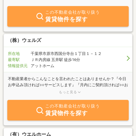
の住まいに関する物件のお問い合わせは、創業３５年地元業者であ
る当社にお気軽にご相談下さい。専門担当者が責任をもってご案内
この不動産会社が取り扱う
致します。是非一度ご一報をお待ちしております。
賃貸物件を探す
（株）ウェルズ
所在地
千葉県市原市西国分寺台１丁目１－１２
最寄駅
ＪＲ内房線 五井駅 徒歩16分
情報提供元
アットホーム
不動産業者からこんなことを言われたことはありませんか？『今日
お申込み頂ければ○○サービスします』『月内にご契約頂ければ○○お
値引きします』『他に検討しているお客様がいます・・・』これ
もっと見る
は、真実の場合もあれば、そうでないケースもあると思います。し
かし、お客様にとって真実を知る術がございません。弊社では、上
この不動産会社が取り扱う
記の様な意味でお客様を弱者と考え、出来る限りお客様本位の提案
賃貸物件を探す
をするように心掛けております。お客様本位とは、お客様のご予算
は勿論、ご希望エリア、駅からの距離、今のご自宅からの距離、ご
両親との距離、お子様の通園通学、お引越しのタイミング等、全て
のご条件を満たすことは難しいかも知れませんが、少しでも妥協点
（有）ウエルホーム