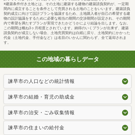
※建築条件付き土地とは、その土地に建築する建物の建築請負契約が、一定期
間内に成立することを条件として売買される土地のことをいいます。建築請負
契約成立に向けて設計プランを協議するため、土地購入者が自己の希望する建
物の設計協議をするために必要な相当の期間の交渉期間が設定され、その期間
内で希望を満たすプランが実現できたかどうかにより結論を出します。なお、
この期間は概ね3ヶ月程度とされています。納得のいくプランが出来ず、建築
長崎県営バス「女乙石」バス停まで480m （撮影年月：2026年2月）
請負契約が成立しない場合、土地売買契約は白紙に戻り、土地契約にかかった
代金（土地代金、手付金など）は名目のいかんに関わらず、全て返却されま
す。
この地域の暮らしデータ
諫早市の人口などの統計情報
諫早市の結婚・育児の助成金
諫早市の治安・ごみ収集情報
諫早市の住まいの給付金