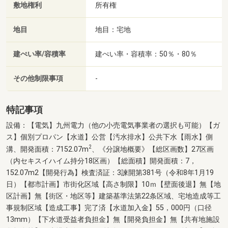
敷地権利
所有権
地目
地目：宅地
建ぺい率/容積率
建ぺい率・容積率：50％・80％
その他制限事項
-
特記事項
設備：【電気】九州電力（他の小売電気事業者の選択も可能）【ガ
ス】個別プロパン【水道】公営【汚水排水】公共下水【雨水】側
2
溝、開発面積：7152.07m
、《分譲地概要》【総区画数】27区画
（内セキスイハイム持分18区画）【総面積】開発面積：7，
152.07m2【開発行為】検査済証：3諫開第381号（令和8年1月19
日）【都市計画】市街化区域【高さ制限】10ｍ【壁面後退】無【地
区計画】無【街区・地区等】建築基準法第22条区域、宅地造成等工
事規制区域【造成工事】完了済【水道加入金】55，000円（口径
13mm）【下水道受益者負担金】無【開発負担金】無【共有地施設