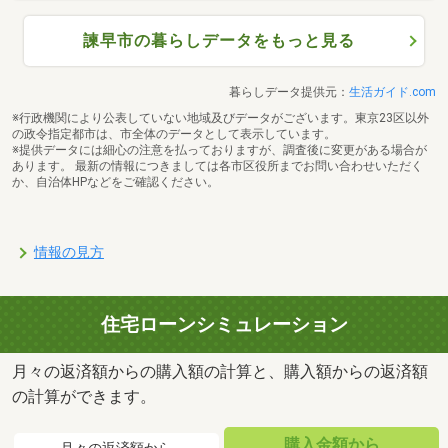
諫早ICまで3620m （撮影年月：2023年8月）
諫早市の暮らしデータをもっと見る
暮らしデータ提供元：
生活ガイド.com
※行政機関により公表していない地域及びデータがございます。東京23区以外
の政令指定都市は、市全体のデータとして表示しています。
※提供データには細心の注意を払っておりますが、調査後に変更がある場合が
あります。 最新の情報につきましては各市区役所までお問い合わせいただく
か、自治体HPなどをご確認ください。
情報の見方
住宅ローンシミュレーション
イオンタウン諫早西部台まで1620m （撮影年月：2026年2月）
月々の返済額からの購入額の計算と、購入額からの返済額
の計算ができます。
購入金額から