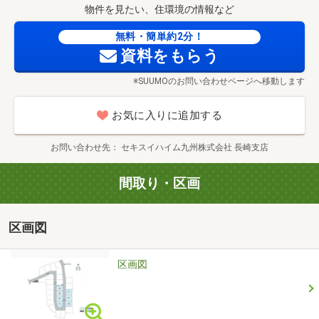
物件を見たい、住環境の情報など
「デジタルギフト3000円分」をプレゼント！！
無料・簡単約2分！
※それぞれ見学された場合でも、3000円分が上限となりま
資料をもらう
す。
※SUUMOのお問い合わせページへ移動します
※ギフト券のプレゼントは一家族につき一回限りとさせて
いただきます。ご了承ください。
お気に入りに追加する
◇◆◇◆◇◆◇◆◇◆◇◆◇◆◇◆◇◆◇◆◇◆◇◆
お問い合わせ先
セキスイハイム九州株式会社 長崎支店
間取り・区画
区画図
区画図