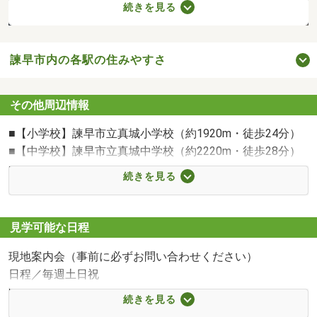
続きを見る
諫早市内の各駅の住みやすさ
諫早市立真城小学校まで1920m （撮影年月：2026年2月）
その他周辺情報
■【小学校】諫早市立真城小学校（約1920m・徒歩24分）
■【中学校】諫早市立真城中学校（約2220m・徒歩28分）
■【幼稚園・保育園】ばらの幼稚園（約1120m・徒歩14
続きを見る
分）
■【幼稚園・保育園】星の子保育園（約1120m・徒歩14
分）
見学可能な日程
■【駅】JR長崎本線「諫早」駅（約1330m・徒歩17分）
現地案内会（事前に必ずお問い合わせください）
■【その他環境】長崎県営バス「女乙石」バス停（約
日程／毎週土日祝
480m・徒歩6分）
時間／10:00～17:00
■【その他環境】諫早IC（約3620m・徒歩46分）
続きを見る
◇◆◇来場予約特典◇◆◇
■【ショッピングセンター】イオンタウン諫早西部台（約