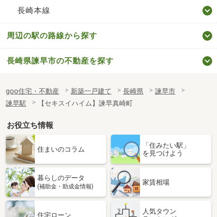
長崎本線
周辺の駅の路線から探す
長崎県諫早市の不動産を探す
goo住宅・不動産
新築一戸建て
長崎県
諫早市
諫早駅
【セキスイハイム】諫早真崎町
お役立ち情報
「住みたい駅」
住まいのコラム
を見つけよう
暮らしのデータ
家賃相場
(補助金・助成金情報)
人気タウン
住宅ローン