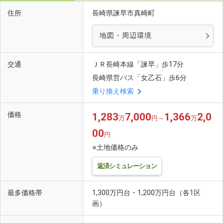
住所
長崎県諫早市真崎町
地図・周辺環境
交通
ＪＲ長崎本線「諫早」歩17分
長崎県営バス「女乙石」歩6分
乗り換え検索
価格
1,283
7,000
1,366
2,0
万
円～
万
00
円
※土地価格のみ
返済シミュレーション
最多価格帯
1,300万円台・1,200万円台（各1区
画）