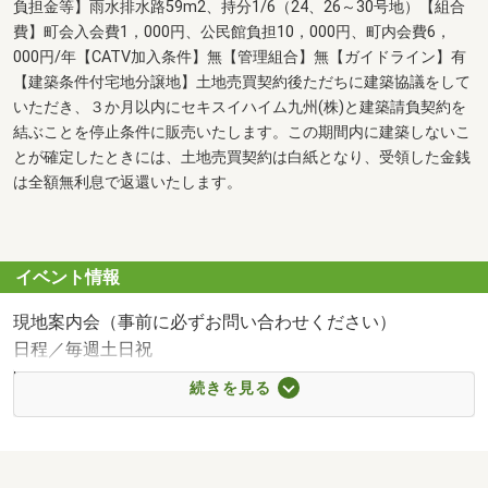
負担金等】雨水排水路59m2、持分1/6（24、26～30号地）【組合
費】町会入会費1，000円、公民館負担10，000円、町内会費6，
000円/年【CATV加入条件】無【管理組合】無【ガイドライン】有
【建築条件付宅地分譲地】土地売買契約後ただちに建築協議をして
いただき、３か月以内にセキスイハイム九州(株)と建築請負契約を
結ぶことを停止条件に販売いたします。この期間内に建築しないこ
とが確定したときには、土地売買契約は白紙となり、受領した金銭
は全額無利息で返還いたします。
イベント情報
現地案内会（事前に必ずお問い合わせください）
日程／毎週土日祝
時間／10:00～17:00
続きを見る
◇◆◇来場予約特典◇◆◇
弊社ホームページからWEB予約で分譲地or建売住宅いずれ
かご見学の方に