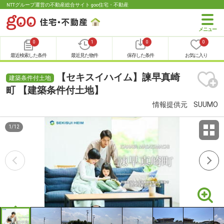
NTTグループ運営の不動産総合サイト goo住宅・不動産
0
1
0
0
最近検索した条件
最近見た物件
保存した条件
お気に入り
【セキスイハイム】諫早真崎
建築条件付土地
町 【建築条件付土地】
情報提供元
SUUMO
1
/
12