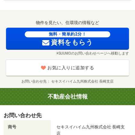
弊社ホームページからWEB予約で分譲地or建売住宅いずれ
1620m・徒歩21分）
諫早市立真城中学校まで2220m （撮影年月：2026年2月）
かご見学の方に
■【コンビニ】セブンイレブン 諫早小船越町店（約430m・
徒歩6分）
物件を見たい、住環境の情報など
「デジタルギフト3000円分」をプレゼント！！
無料・簡単約2分！
資料をもらう
※それぞれ見学された場合でも、3000円分が上限となりま
す。
※SUUMOのお問い合わせページへ移動します
※ギフト券のプレゼントは一家族につき一回限りとさせて
いただきます。ご了承ください。
お気に入りに追加する
◇◆◇◆◇◆◇◆◇◆◇◆◇◆◇◆◇◆◇◆◇◆◇◆
お問い合わせ先
セキスイハイム九州株式会社 長崎支店
不動産会社情報
お問い合わせ先
ばらの幼稚園まで1120m （撮影年月：2026年2月）
商号
セキスイハイム九州株式会社 長崎支
店