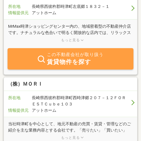
所在地
長崎県西彼杵郡時津町左底郷１８３２－１
情報提供元
アットホーム
MrMax時津ショッピングセンター内の、地域密着型の不動産仲介店
です。ナチュラルな色合いで明るく開放的な店内では、リラックス
しながらゆっくりとお部屋探しができます。小さなお子様連れでも
もっと見る
安心してご来店いただける環境をご用意していますので、ご家族で
のお部屋探しにも最適です。お買い物のついでに、どうぞお気軽に
この不動産会社が取り扱う
お立ち寄りください。賃貸・売買はもちろん、不動産に関すること
賃貸物件を探す
なら何でもご相談を承っております！https://www.n-heyamise.jp/へ
アクセス、または『ヘヤミセ』で検索
（株）ＭＯＲＩ
所在地
長崎県西彼杵郡時津町西時津郷２０７－１２ＦＯＲ
ＥＳＴＣｕｂｅ１０３
情報提供元
アットホーム
当社時津町を中心として、地元不動産の売買・賃貸・管理などのご
紹介を主な業務内容とする会社です。「売りたい」「買いたい」
「借りたい」ご希望の方、不動産に関する質問は何でもお気軽にご
もっと見る