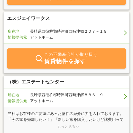
エスジェイワークス
所在地
長崎県西彼杵郡時津町西時津郷２０７－１９
情報提供元
アットホーム
この不動産会社が取り扱う
賃貸物件を探す
（株）エステートセンター
所在地
長崎県西彼杵郡時津町西時津郷８８６－９
情報提供元
アットホーム
当社はお客様のご要望にあった物件の紹介に力を入れております。
「今の家を売却したい！」「新しい家を購入したいけど諸費用って
いくらかかるの？」「このエリアで○万円以内のアパートを探し
もっと見る
て！」・・・など 不動産に関するご質問は、何でもお気軽にご相