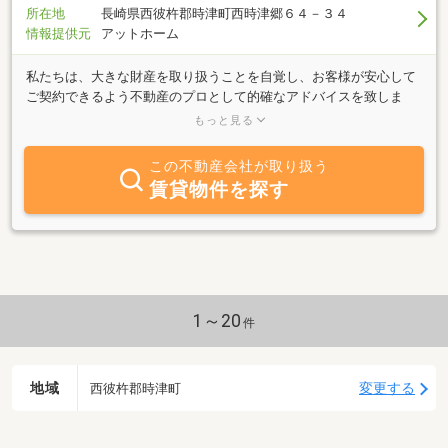
所在地
長崎県西彼杵郡時津町西時津郷６４－３４
情報提供元
アットホーム
私たちは、大きな財産を取り扱うことを自覚し、お客様が安心して
ご契約できるよう不動産のプロとして的確なアドバイスを致しま
す。お客様の不安や不満をお聞きし、最善のアドバイスをします。
もっと見る
賃貸マンションの企画プロデュース・古いアパートの空室対策リフ
ォームも手掛け、マンションのオーナーにも又入居される方にも喜
この不動産会社が取り扱う
ばれております。お客様のエージェントとなって親身にお世話させ
賃貸物件を探す
ていただきます。ぜひ当社をご利用下さい。
1～20
件
地域
変更する
西彼杵郡時津町