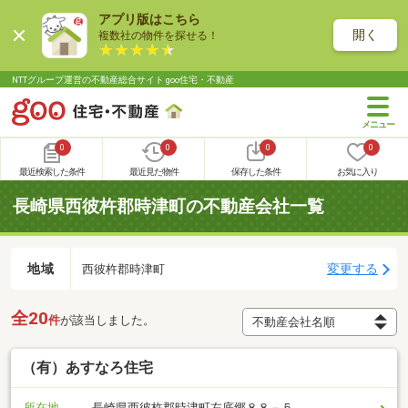
アプリ版はこちら
開く
複数社の物件を探せる！
NTTグループ運営の不動産総合サイト goo住宅・不動産
0
0
0
0
最近検索した条件
最近見た物件
保存した条件
お気に入り
長崎県西彼杵郡時津町の不動産会社一覧
地域
変更する
西彼杵郡時津町
全20
件
が該当しました。
（有）あすなろ住宅
所在地
長崎県西彼杵郡時津町左底郷８８－５