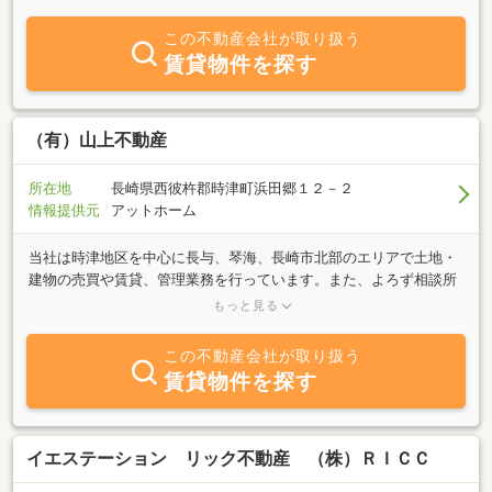
相談ください。豊富な情報力でお客様に併せたスピーディーな対応
を心掛けております。特に時津町・長崎市内のことは是非、当社へ
この不動産会社が取り扱う
ご相談ください。
賃貸物件を探す
（有）山上不動産
所在地
長崎県西彼杵郡時津町浜田郷１２－２
情報提供元
アットホーム
当社は時津地区を中心に長与、琴海、長崎市北部のエリアで土地・
建物の売買や賃貸、管理業務を行っています。また、よろず相談所
として、住宅情報に限らず、地域の情報もご提供できますので、お
もっと見る
気軽にお問い合わせください。
この不動産会社が取り扱う
賃貸物件を探す
イエステーション リック不動産 （株）ＲＩＣＣ