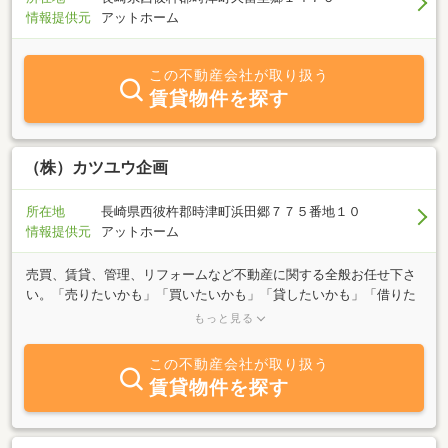
情報提供元
アットホーム
この不動産会社が取り扱う
賃貸物件を探す
（株）カツユウ企画
所在地
長崎県西彼杵郡時津町浜田郷７７５番地１０
情報提供元
アットホーム
売買、賃貸、管理、リフォームなど不動産に関する全般お任せ下さ
い。「売りたいかも」「買いたいかも」「貸したいかも」「借りた
いかも」（住替えたい、不動産活用したい、相続不動産など）思い
もっと見る
たったら当社へお気軽にご相談ください。無料査定（賃貸・売
買） 無料相談（相続・管理・調査）
この不動産会社が取り扱う
賃貸物件を探す