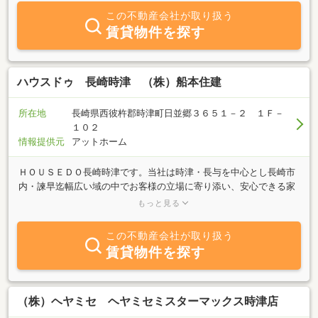
た。」「最高の物件を紹介してもらった。」お客様にそういって頂
この不動産会社が取り扱う
けるような「満足のプロデューサー」を目指しております。どんな
賃貸物件を探す
ことでも結構です。どうぞ、お気軽にお声がけ下さい。
ハウスドゥ 長崎時津 （株）船本住建
所在地
長崎県西彼杵郡時津町日並郷３６５１－２ １Ｆ－
１０２
情報提供元
アットホーム
ＨＯＵＳＥＤＯ長崎時津です。当社は時津・長与を中心とし長崎市
内・諫早迄幅広い域の中でお客様の立場に寄り添い、安心できる家
の売買のお手伝いをさせていただきます。店舗ではキッズスペース
もっと見る
有りますのでお子様連れの方でもゆっくり相談ができる環境を作っ
ています。また、リフォーム業もお任せください。お家のご相談は
この不動産会社が取り扱う
ぜひハウスドゥ長崎時津店まで！
賃貸物件を探す
（株）ヘヤミセ ヘヤミセミスターマックス時津店