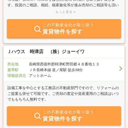
す。投資のご相談、相続、核家族化等が進み売却のご相談等も頂い
ております。少数で経営しておりますが、困り事、ご相談等お申し
もっと見る
付け下さい。
この不動産会社が取り扱う
賃貸物件を探す
Ｊハウス 時津店 （株）ジョーイワ
所在地
長崎県西彼杵郡時津町野田郷４８番地１３
最寄駅
ＪＲ長崎本線 道ノ尾駅 徒歩38分
情報提供元
アットホーム
設備工事を中心とする工務店の不動産部門ですので、リフォームの
ご提案も併せて可能です。ご売却の査定や資産運用のご相談はいつ
でももちろん無料です。
この不動産会社が取り扱う
賃貸物件を探す