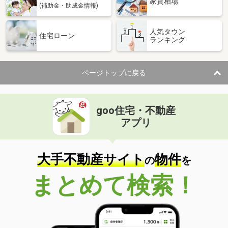
家賃相場
(補助金・助成金情報)
人気タウン
住宅ローン
ランキング
ページトップに戻る
goo住宅・不動産
アプリ
大手不動産サイト
物件
の
を
まとめて検索！