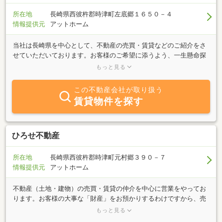
所在地
長崎県西彼杵郡時津町左底郷１６５０－４
情報提供元
アットホーム
当社は長崎県を中心として、不動産の売買・賃貸などのご紹介をさ
せていただいております。お客様のご希望に添うよう、一生懸命探
すお手伝いをさせていただきます。ご来店を心よりお待ちしており
もっと見る
ます。
この不動産会社が取り扱う
賃貸物件を探す
ひろせ不動産
所在地
長崎県西彼杵郡時津町元村郷３９０－７
情報提供元
アットホーム
不動産（土地・建物）の売買・賃貸の仲介を中心に営業をやってお
ります。お客様の大事な「財産」をお預かりするわけですから、売
主（貸主）様・買主（借主）様、双方が納得される「仲人」として
もっと見る
お役に立てたときが至福のときなのです。「良い人に借りてもらっ