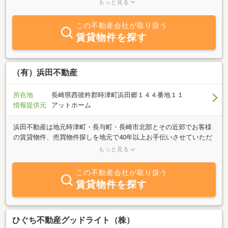
も）まで、幅広い範囲の物件を取り揃えております。『売りたい』
もっと見る
『買いたい』『借りたい』『貸したい』等、不動産に関する事は何
でもご相談下さい！明るいスタッフがあなたのご来店を心よりお待
この不動産会社が取り扱う
ちしております♪お店はヤマダ電機テックランド時津店さんの斜め
賃貸物件を探す
向かい側。エメラルドグリーンの看板が目印です。駐車場も完備し
ておりますので、お気軽にお車でお越し下さい。
（有）浜田不動産
所在地
長崎県西彼杵郡時津町浜田郷１４４番地１１
情報提供元
アットホーム
浜田不動産は地元時津町・長与町・長崎市北部とその近郊でお客様
の賃貸物件、売買物件探しを地元で40年以上お手伝いさせていただ
いております。また、浜田不動産は住まいを通じてお客様とのご縁
もっと見る
を大切にしております。新婚さん・ファミリーさんから単身さん向
けの物件まで豊富な種類を取り揃えております。当店は、時津中学
この不動産会社が取り扱う
校前バス停より南へ１５０ｍにございます。お車でご来店のお客様
賃貸物件を探す
は専用駐車場をご利用ください。お気軽なお電話・ご来店を心より
お待ちしております。
ひぐち不動産グッドライト（株）