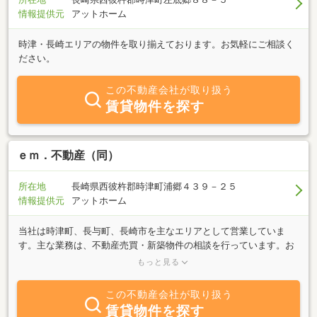
情報提供元
アットホーム
時津・長崎エリアの物件を取り揃えております。お気軽にご相談く
ださい。
この不動産会社が取り扱う
賃貸物件を探す
ｅｍ．不動産（同）
所在地
長崎県西彼杵郡時津町浦郷４３９－２５
情報提供元
アットホーム
当社は時津町、長与町、長崎市を主なエリアとして営業していま
す。主な業務は、不動産売買・新築物件の相談を行っています。お
忙しい、営業時間に行けないそんなお客様には、ＺＯＯＭなどのリ
もっと見る
モートでのご対応も可能です。土地・建物など様々事に柔軟にご対
応致します。メールやお電話でもお問い合せください。
この不動産会社が取り扱う
賃貸物件を探す