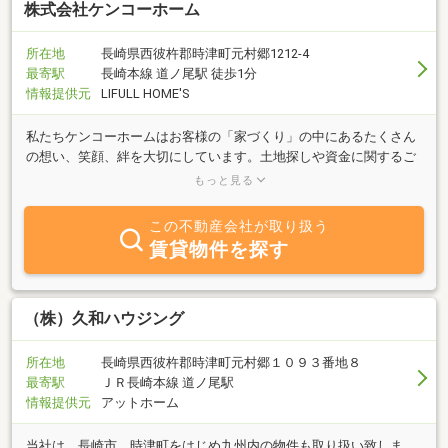
株式会社ケンコーホーム
所在地
長崎県西彼杵郡時津町元村郷1212-4
最寄駅
長崎本線 道ノ尾駅 徒歩1分
情報提供元
LIFULL HOME'S
私たちケンコーホームはお客様の「家づくり」の中にあるたくさん
の想い、笑顔、絆を大切にしています。土地探しや資金に関するご
相談、高性能住宅の建設、リフォーム工事と住まいに関するお悩み
もっと見る
を解決いたします。
この不動産会社が取り扱う
賃貸物件を探す
（株）久和ハウジング
所在地
長崎県西彼杵郡時津町元村郷１０９３番地８
最寄駅
ＪＲ長崎本線 道ノ尾駅
情報提供元
アットホーム
当社は、長崎市、時津町をはじめ九州内の物件も取り扱い致しま