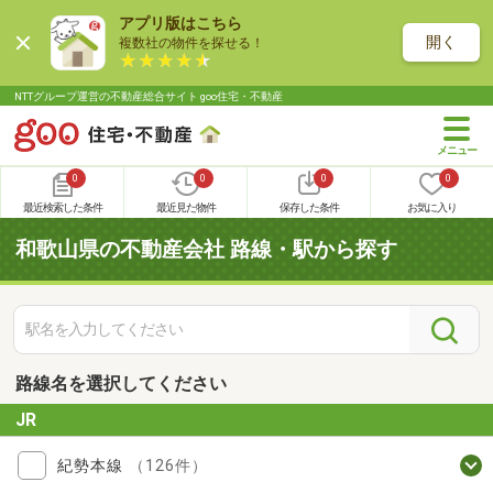
アプリ版はこちら
開く
複数社の物件を探せる！
NTTグループ運営の不動産総合サイト goo住宅・不動産
0
0
0
0
最近検索した条件
最近見た物件
保存した条件
お気に入り
和歌山県の不動産会社 路線・駅から探す
路線名を選択してください
JR
紀勢本線
（126件）