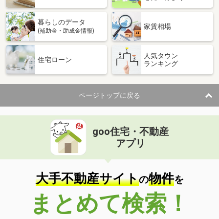
暮らしのデータ
家賃相場
(補助金・助成金情報)
人気タウン
住宅ローン
ランキング
ページトップに戻る
goo住宅・不動産
アプリ
大手不動産サイト
物件
の
を
まとめて検索！