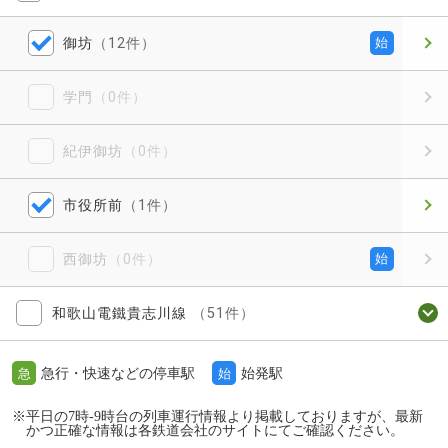
御坊
（12件）
始
学門
（0件）
紀伊御坊
（0件）
市役所前
（1件）
西御坊
（0件）
始
和歌山電鐵貴志川線
（51件）
急行・快速などの停車駅
始発駅
急
始
※平日の7時-9時台の列車運行情報より掲載しておりますが、最新
かつ正確な情報は各鉄道会社のサイトにてご確認ください。