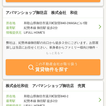
アパマンショップ御坊店 株式会社 和佐
所在地
和歌山県御坊市湯川町財部840-2WASAビル1階
最寄駅
紀勢本線 御坊駅 徒歩2分
情報提供元
LIFULL HOME'S
弊社は、紀勢本線御坊駅の出口から徒歩２分にございます。お部屋
探しは当店にお任せください。単身者からファミリー様向け物件・
戸建て・テナントまで、豊富な情報を揃え、皆様のご来店をお待ち
もっと見る
しております。
この不動産会社が取り扱う
賃貸物件を探す
株式会社和佐 アパマンショップ御坊店 売買
所在地
和歌山県御坊市湯川町財部840-2
最寄駅
紀勢本線 御坊駅 徒歩2分
情報提供元
LIFULL HOME'S