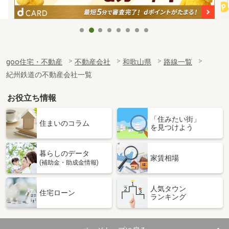
goo住宅・不動産
不動産会社
和歌山県
路線一覧
紀州鉄道の不動産会社一覧
お役立ち情報
「住みたい街」
住まいのコラム
を見つけよう
暮らしのデータ
家賃相場
(補助金・助成金情報)
人気タウン
住宅ローン
ランキング