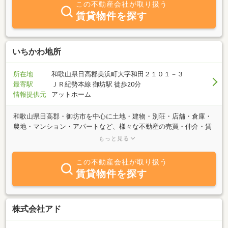
この不動産会社が取り扱う
賃貸物件を探す
いちかわ地所
所在地
和歌山県日高郡美浜町大字和田２１０１－３
最寄駅
ＪＲ紀勢本線 御坊駅 徒歩20分
情報提供元
アットホーム
和歌山県日高郡・御坊市を中心に土地・建物・別荘・店舗・倉庫・
農地・マンション・アパートなど、様々な不動産の売買・仲介・賃
貸を行っております。また分譲地の企画・造成・販売も行っており
もっと見る
ます。グループ会社である（株）市川組では、公共工事や住宅工
事、リフォーム工事などお客様の住まいに約４０年携わらせていた
この不動産会社が取り扱う
だいております。どのようなことでも結構ですので、まずはお気軽
賃貸物件を探す
にお問合せ下さい。皆様からのご連絡心よりお待ちしております。
株式会社アド