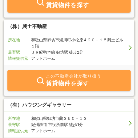
ける物件を紹介します。あなたの田舎暮らしをお手伝い。又、地元
賃貸物件を探す
の方に向けた分譲地もご用意。この地域に住みたいと言うお客様も
お待ちしております。資料請求、ご相談等お気軽にお問い合わせ下
さい。メール、ＦＡＸ、お電話にて対応可能。
（株）興土不動産
所在地
和歌山県御坊市湯川町小松原４２０－１５興土ビル
１階
最寄駅
ＪＲ紀勢本線 御坊駅 徒歩2分
情報提供元
アットホーム
この不動産会社が取り扱う
賃貸物件を探す
（有）ハウジングギャラリー
所在地
和歌山県御坊市薗３５０－１３
最寄駅
紀州鉄道 市役所前駅 徒歩1分
情報提供元
アットホーム