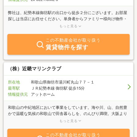
弊社は、紀勢本線御坊駅の出口から徒歩２分にございます。お部屋
探しは当店にお任せください。単身者からファミリー様向け物件・
戸建て・テナントまで、豊富な情報を揃え、皆様のご来店をお待ち
もっと見る
しております。
この不動産会社が取り扱う
賃貸物件を探す
（株）近畿マリンクラブ
所在地
和歌山県御坊市湯川町丸山７７－１
最寄駅
ＪＲ紀勢本線 御坊駅 徒歩15分
情報提供元
アットホーム
和歌山の中紀地区において事業をしています。海や川、山、自然豊
かで温暖な気候の和歌山で田舎暮らしを、のんびり満喫。大阪より
一時間半というエリアなので都市と田舎を行き来するのにも便利。
もっと見る
だから週末だけ田舎で暮らす事もできます。私達は、そんな田舎で
暮らしたいと言うお客様に「和歌山でのスローライフ」を送って頂
この不動産会社が取り扱う