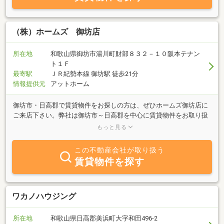
（株）ホームズ 御坊店
所在地
和歌山県御坊市湯川町財部８３２－１０阪本テナン
ト１Ｆ
最寄駅
ＪＲ紀勢本線 御坊駅 徒歩21分
情報提供元
アットホーム
御坊市・日高郡で賃貸物件をお探しの方は、ぜひホームズ御坊店に
ご来店下さい。弊社は御坊市～日高郡を中心に賃貸物件をお取り扱
いしております。お客様第一の地域密着型店舗としてきめ細かい対
もっと見る
応でお客様のご希望に合う物件を、私たちハウスアドバイザーが全
力でお部屋探しをお手伝いさせて頂きます。スタッフ一同、皆様の
この不動産会社が取り扱う
ご来店を心よりお待ちしております。
賃貸物件を探す
ワカノハウジング
所在地
和歌山県日高郡美浜町大字和田496-2