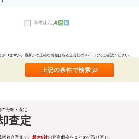
す）
和歌山港
(0)
急
始
しておりますが、最新かつ正確な情報は各鉄道会社のサイトにてご確認ください。
地の売却・査定
却査定
域密着企業まで、
最大6社
の査定価格をまとめて取り寄せ。