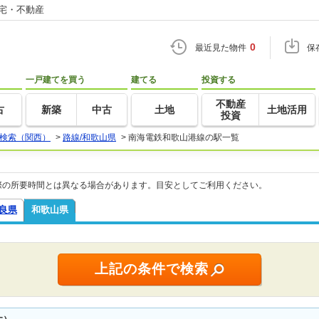
住宅・不動産
0
最近見た物件
保
一戸建てを買う
建てる
投資する
不動産
古
新築
中古
土地
土地活用
投資
検索（関西）
>
路線/和歌山県
>
南海電鉄和歌山港線の駅一覧
際の所要時間とは異なる場合があります。目安としてご利用ください。
良県
和歌山県