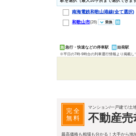
駅を選択（最大10ヶ所まで選択できま
南海電鉄和歌山港線(全て選択)
和歌山市
(28)
乗換
始
急行・快速などの停車駅
始発駅
急
始
※平日の7時-9時台の列車運行情報より掲載
マンション/一戸建て/土
完全
不動産売
無料
最高価格も相場も分かる！大手から地