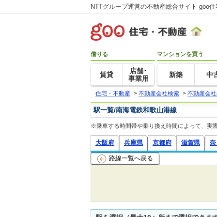
NTTグループ運営の不動産総合サイト goo
借りる
マンションを買う
店舗･
賃貸
新築
中
事業用
住宅・不動産
>
不動産会社検索
>
不動産会社
駅一覧/南海電鉄和歌山港線
※乗車する時間帯や乗り換え時間によって、実
大阪府
兵庫県
京都府
滋賀県
奈
路線一覧へ戻る