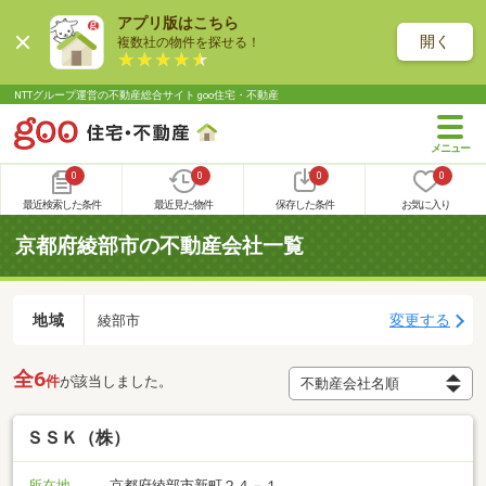
アプリ版はこちら
開く
複数社の物件を探せる！
NTTグループ運営の不動産総合サイト goo住宅・不動産
0
0
0
0
最近検索した条件
最近見た物件
保存した条件
お気に入り
京都府綾部市の不動産会社一覧
地域
変更する
綾部市
全6
件
が該当しました。
ＳＳＫ（株）
所在地
京都府綾部市新町２４－１