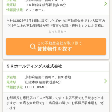
最寄駅
ＪＲ舞鶴線 綾部駅 徒歩15分
情報提供元
アットホーム
当社は2025年2月14日に設立したばかりの不動産会社です♪大阪市内
で15年以上の不動産経験が有り豊富な知識・経験をもとにお客様に
ご安心頂けるように心がけております。一期一会をモットーに頂い
もっと見る
たご縁を大切に頑張ってまいります。是非、不動産のことならお気
軽にお問い合わせ下さい♪
この不動産会社が取り扱う
賃貸物件を探す
ＳＫホールディングス株式会社
所在地
京都府綾部市西町２丁目93番地
最寄駅
山陰本線 綾部駅 徒歩6分
情報提供元
LIFULL HOME'S
お部屋探し専門店の「スグ部屋」です！来店不要でお手続きが出来
ますがご来店も大歓迎です！当店舗の隣りにお客様用駐車場もござ
います。