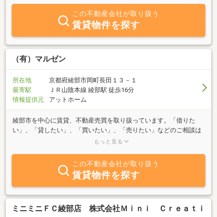
この不動産会社が取り扱う
賃貸物件を探す
（有）マルゼン
所在地
京都府綾部市岡町長田１３－１
最寄駅
ＪＲ山陰本線 綾部駅 徒歩16分
情報提供元
アットホーム
綾部市を中心に賃貸、不動産売買を取り扱っています。「借りた
い」、「貸したい」、「買いたい」、「売りたい」などのご相談は
お気軽お問い合わせ下さい。綾部市内の賃貸、不動産売買のことな
もっと見る
ら当社へお任せ下さい！！
この不動産会社が取り扱う
賃貸物件を探す
ミニミニＦＣ綾部店 株式会社Ｍｉｎｉ Ｃｒｅａｔｉ