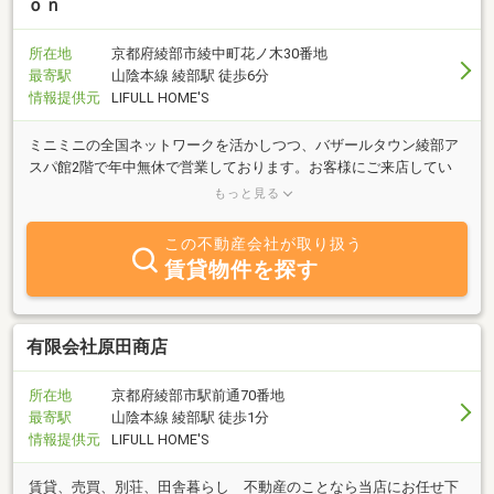
ｏｎ
所在地
京都府綾部市綾中町花ノ木30番地
最寄駅
山陰本線 綾部駅 徒歩6分
情報提供元
LIFULL HOME'S
ミニミニの全国ネットワークを活かしつつ、バザールタウン綾部ア
スパ館2階で年中無休で営業しております。お客様にご来店してい
ただきやすいよう、入りやすさNO.1の不動産屋さんを目指していま
もっと見る
す。
この不動産会社が取り扱う
賃貸物件を探す
有限会社原田商店
所在地
京都府綾部市駅前通70番地
最寄駅
山陰本線 綾部駅 徒歩1分
情報提供元
LIFULL HOME'S
賃貸、売買、別荘、田舎暮らし 不動産のことなら当店にお任せ下