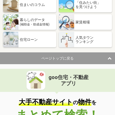
「住みたい街」
住まいのコラム
を見つけよう
暮らしのデータ
家賃相場
(補助金・助成金情報)
人気タウン
住宅ローン
ランキング
ページトップに戻る
goo住宅・不動産
アプリ
大手不動産サイト
物件
の
を