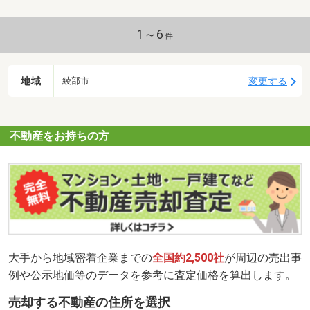
1～6
件
地域
変更する
綾部市
不動産をお持ちの方
大手から地域密着企業までの
全国約2,500社
が周辺の売出事
例や公示地価等のデータを参考に査定価格を算出します。
売却する不動産の住所を選択