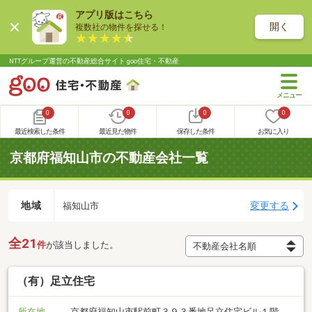
アプリ版はこちら
開く
複数社の物件を探せる！
NTTグループ運営の不動産総合サイト goo住宅・不動産
0
0
0
0
最近検索した条件
最近見た物件
保存した条件
お気に入り
京都府福知山市の不動産会社一覧
地域
変更する
福知山市
全21
件
が該当しました。
（有）足立住宅
所在地
京都府福知山市駅前町３９３番地足立住宅ビル１階