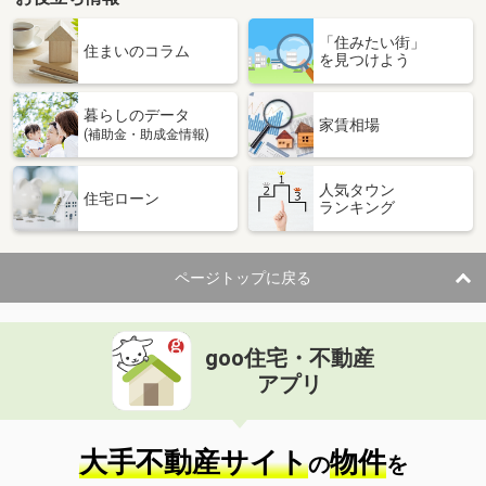
「住みたい街」
住まいのコラム
を見つけよう
暮らしのデータ
家賃相場
(補助金・助成金情報)
人気タウン
住宅ローン
ランキング
ページトップに戻る
goo住宅・不動産
アプリ
大手不動産サイト
物件
の
を