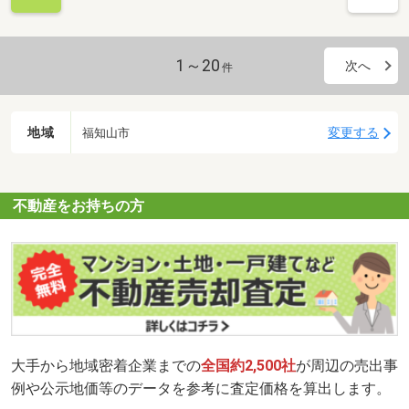
1～20
次へ
件
地域
変更する
福知山市
不動産をお持ちの方
大手から地域密着企業までの
全国約2,500社
が周辺の売出事
例や公示地価等のデータを参考に査定価格を算出します。