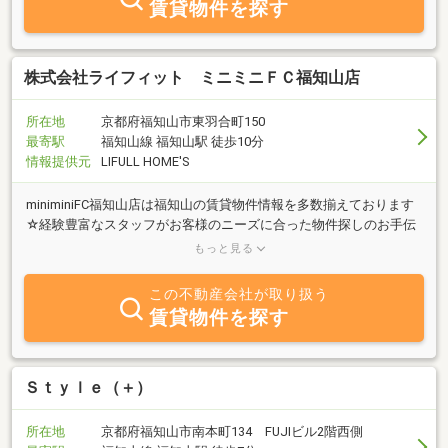
賃貸物件を探す
株式会社ライフィット ミニミニＦＣ福知山店
所在地
京都府福知山市東羽合町150
最寄駅
福知山線 福知山駅 徒歩10分
情報提供元
LIFULL HOME'S
miniminiFC福知山店は福知山の賃貸物件情報を多数揃えております
☆経験豊富なスタッフがお客様のニーズに合った物件探しのお手伝
いをさせていただきますので、まずはお気軽にお問い合わせくださ
もっと見る
い♪
この不動産会社が取り扱う
賃貸物件を探す
Ｓｔｙｌｅ（＋）
所在地
京都府福知山市南本町134 FUJIビル2階西側