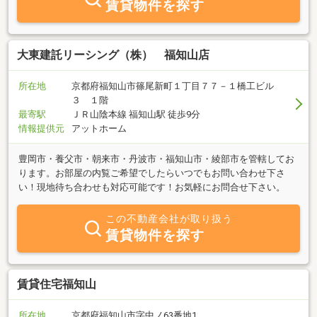
賃貸物件を探す
大東建託リーシング（株） 福知山店
所在地
京都府福知山市篠尾新町１丁目７７－１橋工ビル
３ １階
最寄駅
ＪＲ山陰本線 福知山駅 徒歩9分
情報提供元
アットホーム
豊岡市・養父市・朝来市・丹波市・福知山市・綾部市を管轄してお
ります。お部屋の内覧ご希望でしたらいつでもお問い合わせ下さ
い！現地待ち合わせも対応可能です！お気軽にお問合せ下さい。
この不動産会社が取り扱う
賃貸物件を探す
賃貸住宅福知山
所在地
京都府福知山市字中ノ63番地1