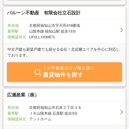
バルーン不動産 有限会社立石設計
所在地
京都府福知山市字天田418番地
最寄駅
山陰本線 福知山駅 徒歩13分
情報提供元
LIFULL HOME'S
中古戸建も新築戸建ても探せる会社！北近畿エリアを中心に対応し
ております。
この不動産会社が取り扱う
賃貸物件を探す
広瀬産業（株）
所在地
京都府福知山市石原２丁目３８
最寄駅
ＪＲ山陰本線 石原駅 徒歩5分
情報提供元
アットホーム