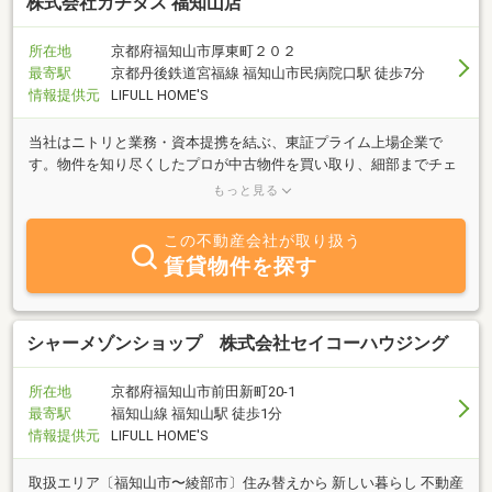
株式会社カチタス 福知山店
所在地
京都府福知山市厚東町２０２
最寄駅
京都丹後鉄道宮福線 福知山市民病院口駅 徒歩7分
情報提供元
LIFULL HOME'S
当社はニトリと業務・資本提携を結ぶ、東証プライム上場企業で
す。物件を知り尽くしたプロが中古物件を買い取り、細部までチェ
ックし、自社規格に沿って丁寧にリフォームしているので、ご購入
もっと見る
後も安心が続きます。
この不動産会社が取り扱う
賃貸物件を探す
シャーメゾンショップ 株式会社セイコーハウジング
所在地
京都府福知山市前田新町20-1
最寄駅
福知山線 福知山駅 徒歩1分
情報提供元
LIFULL HOME'S
取扱エリア〔福知山市〜綾部市〕住み替えから 新しい暮らし 不動産