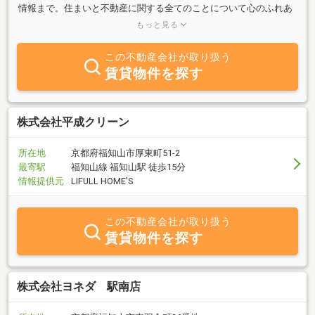
情報まで。住まいと不動産に関する全てのことについて心のふれあ
いのあるサービスでお応えしています。地元に親しまれ地域にお応
もっと見る
えする姿勢です。
この不動産会社が取り扱う
賃貸物件を探す
株式会社平成クリーン
所在地
京都府福知山市厚東町51-2
最寄駅
福知山線 福知山駅 徒歩15分
情報提供元
LIFULL HOME'S
この不動産会社が取り扱う
賃貸物件を探す
株式会社ヨネダ 駅南店