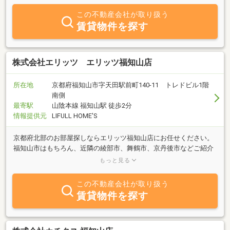
ております。
この不動産会社が取り扱う
賃貸物件を探す
株式会社エリッツ エリッツ福知山店
所在地
京都府福知山市字天田駅前町140-11 トレドビル1階
南側
最寄駅
山陰本線 福知山駅 徒歩2分
情報提供元
LIFULL HOME'S
京都府北部のお部屋探しならエリッツ福知山店にお任せください。
福知山市はもちろん、近隣の綾部市、舞鶴市、京丹後市などご紹介
可能です。ご家族の方、単身の方、学生の方など多数物件を取り揃
もっと見る
えております。
この不動産会社が取り扱う
賃貸物件を探す