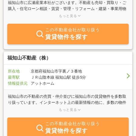
福知山市に広瀬産業本社がございます。不動産も売却・買取り・ご
購入・住宅ローン相談・賃貸・管理・リフォーム・建築・事業用物
件・についてなど、弊社スタッフがお客様お一人お一人ににとこと
もっと見る
んお付き合いいたします！又、弊社では不動産業以外にも建築・土
木工事、プロパンガス販売、住宅設備工事・器具販売、コインラン
この不動産会社が取り扱う
ドリー、コイン精米、総本家広瀬家特製ラーメン第一旭、ら～めん
賃貸物件を探す
格別ヤ、和食個室 北新地 暁、CAFE&DINING ORTHSHORE、寛屋な
ども経営しており、トータルでお客様をサポートいたします。
福知山不動産（株）
所在地
京都府福知山市字裏ノ３番地
最寄駅
ＪＲ山陰本線 福知山駅 徒歩5分
情報提供元
アットホーム
福知山市の不動産の売買・仲介並びに福知山市の賃貸物件を多数取
り扱っています。インターネット上の最新情報の他に、多数の物件
情報をご用意してみなさまからのお問い合わせをお待ちしておりま
もっと見る
す。住まいに関する質問や、資料請求なども併せてお待ちしており
ます。いずれのサービスもすべて無料です。お気軽にお越しくださ
この不動産会社が取り扱う
い。
賃貸物件を探す