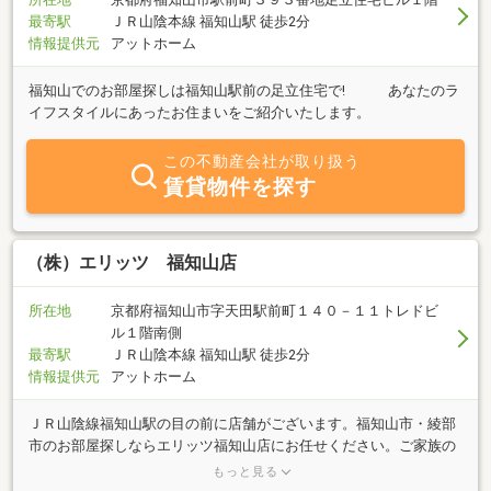
最寄駅
ＪＲ山陰本線 福知山駅 徒歩2分
情報提供元
アットホーム
福知山でのお部屋探しは福知山駅前の足立住宅で! あなたのラ
イフスタイルにあったお住まいをご紹介いたします。
この不動産会社が取り扱う
賃貸物件を探す
（株）エリッツ 福知山店
所在地
京都府福知山市字天田駅前町１４０－１１トレドビ
ル１階南側
最寄駅
ＪＲ山陰本線 福知山駅 徒歩2分
情報提供元
アットホーム
ＪＲ山陰線福知山駅の目の前に店舗がございます。福知山市・綾部
市のお部屋探しならエリッツ福知山店にお任せください。ご家族の
方、単身の方、学生の方など多数物件を取り揃えております。エリ
もっと見る
ッツは京都府下一番の店舗数がございます。お客様駐車場も完備し