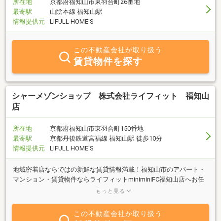
所在地
京都府福知山市東羽合町26番地
最寄駅
山陰本線 福知山駅
情報提供元
LIFULL HOME'S
この不動産会社が取り扱う
賃貸物件を探す
シャーメゾンショップ 株式会社ライフィット 福知山
店
所在地
京都府福知山市東羽合町150番地
最寄駅
京都丹後鉄道宮福線 福知山駅 徒歩10分
情報提供元
LIFULL HOME'S
地域密着店ならではの新鮮な賃貸情報満載！福知山市のアパート・
マンション・賃貸物件ならライフィットminiminiFC福知山店へお任
せください♪福知山市に詳しい経験豊富なスタッフが全力でサポー
もっと見る
ト致します！
この不動産会社が取り扱う