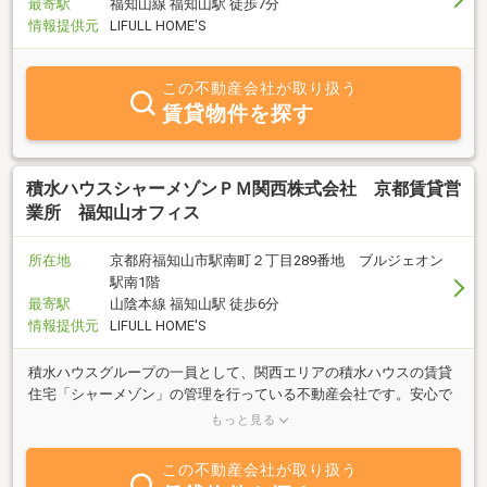
最寄駅
福知山線 福知山駅 徒歩7分
情報提供元
LIFULL HOME'S
この不動産会社が取り扱う
賃貸物件を探す
積水ハウスシャーメゾンＰＭ関西株式会社 京都賃貸営
業所 福知山オフィス
所在地
京都府福知山市駅南町２丁目289番地 ブルジェオン
駅南1階
最寄駅
山陰本線 福知山駅 徒歩6分
情報提供元
LIFULL HOME'S
積水ハウスグループの一員として、関西エリアの積水ハウスの賃貸
住宅「シャーメゾン」の管理を行っている不動産会社です。安心で
納得いただける住まいの場の提供を心掛け、皆さまの暮らしをサポ
もっと見る
ートしてまいります。
この不動産会社が取り扱う