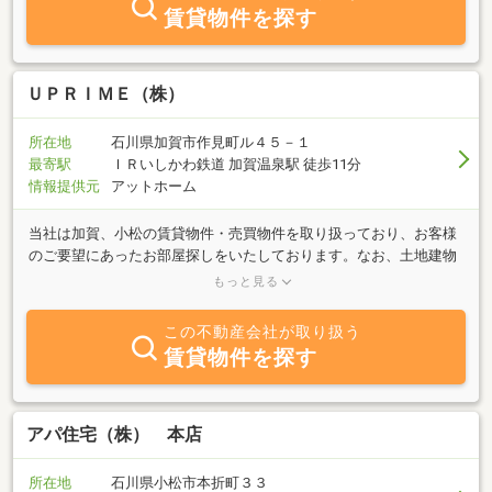
賃貸物件を探す
ＵＰＲＩＭＥ（株）
所在地
石川県加賀市作見町ル４５－１
最寄駅
ＩＲいしかわ鉄道 加賀温泉駅 徒歩11分
情報提供元
アットホーム
当社は加賀、小松の賃貸物件・売買物件を取り扱っており、お客様
のご要望にあったお部屋探しをいたしております。なお、土地建物
の売買や賃貸（入退去など）のご相談などありましたら、よろこん
もっと見る
でお答えいたします。是非ご連絡ください。
この不動産会社が取り扱う
賃貸物件を探す
アパ住宅（株） 本店
所在地
石川県小松市本折町３３