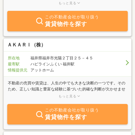
沢学院大学、金沢大学病院方面・石引、小立野、宝町、旭町近辺の
もっと見る
賃貸物件、売買物件を多数取り扱っております。学生向けのマンシ
ョンやアパート物件も多数ご用意しております。地域に詳しいスタ
この不動産会社が取り扱う
ッフが、安心で納得の物件をご案内します。自社ホームページに
賃貸物件を探す
は、未公開物件が多数あります。是非ご覧ください。 Facebookや
ってます。ホームページの中のFマークをクリック下さい。お店の
情報が色々載っています。
ＡＫＡＲＩ（株）
所在地
福井県福井市光陽２丁目２５－４５
最寄駅
ハピラインふくい 福井駅
情報提供元
アットホーム
不動産の売買や賃貸は、人生の中でも大きな決断の一つです。その
ため、正しい知識と豊富な経験に基づいた的確な判断が欠かせませ
ん。しかし実際には、専門知識がないまま契約を進めてしまった
もっと見る
り、不動産会社から十分な説明や最適な提案を受けられなかったこ
とで、お客様が不利益を被るケースも少なくありません。私たち
この不動産会社が取り扱う
は、不動産会社の役割は、自社の利益を優先することではなく、お
賃貸物件を探す
客様にとって何が最善かを第一に考え、ご提案することだと考えて
います。AKARI株式会社では、お問い合わせからご相談、ご契約、
お引渡し、そしてアフターフォローに至るまで、代表者自らが責任