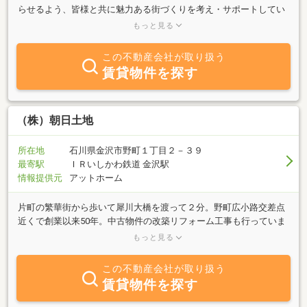
らせるよう、皆様と共に魅力ある街づくりを考え・サポートしてい
く企業です。不動産や資産運用に関するご相談はもちろんのこと、
もっと見る
顧問税理士や顧問弁護士と連携して皆様の難しいお悩みにもお応え
致しております。ＪＡ金沢中央１００％出資の子会社なので、安心
この不動産会社が取り扱う
してお気軽にご利用ください。
賃貸物件を探す
（株）朝日土地
所在地
石川県金沢市野町１丁目２－３９
最寄駅
ＩＲいしかわ鉄道 金沢駅
情報提供元
アットホーム
片町の繁華街から歩いて犀川大橋を渡って２分。野町広小路交差点
近くで創業以来50年。中古物件の改築リフォーム工事も行っていま
す。専門スタッフ【宅建士３名、賃貸不動産経営管理士、２級建築
もっと見る
士、司法書士】がいます不動産の売買や賃貸物件をご紹介・管理。
※ 中古住宅を大規模改修して販売 ※豊富な知識と経験で、あなた
この不動産会社が取り扱う
様に対応させて頂きます。
賃貸物件を探す