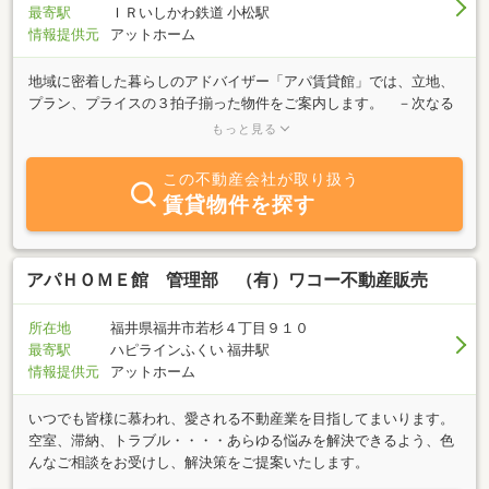
最寄駅
ＩＲいしかわ鉄道 小松駅
情報提供元
アットホーム
地域に密着した暮らしのアドバイザー「アパ賃貸館」では、立地、
プラン、プライスの３拍子揃った物件をご案内します。 －次なる
豊かさへ。マルチハビテーション。「ホテル」＆「マンション」の
もっと見る
展開においては、それぞれを単独で開発していくだけでは、点の創
造にすぎません。しかし、点を結ぶネットワークと、それをイキイ
この不動産会社が取り扱う
キと稼働させるシステムができたとき、そこに独創的な新しい価値
賃貸物件を探す
が生まれます。そこでアパグループが提唱しているのが、「アパの
住まい」で快適な暮らしをおくる人々が、休日などに全国に展開さ
れた「アパホテル」で非日常的な時間を楽しんだり、逆に「アパホ
テル」で洗練されたおもてなしにふれた人々が、生涯の住まいとし
アパＨＯＭＥ館 管理部 （有）ワコー不動産販売
て「アパの住まい」を選ぶ、「マルチハビテーション」というライ
フスタイルです。
所在地
福井県福井市若杉４丁目９１０
最寄駅
ハピラインふくい 福井駅
情報提供元
アットホーム
いつでも皆様に慕われ、愛される不動産業を目指してまいります。
空室、滞納、トラブル・・・・あらゆる悩みを解決できるよう、色
んなご相談をお受けし、解決策をご提案いたします。