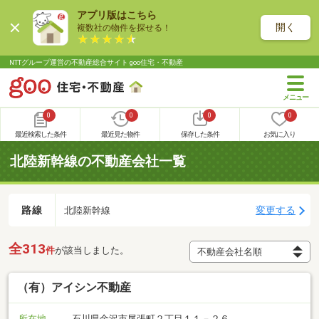
アプリ版はこちら
開く
複数社の物件を探せる！
NTTグループ運営の不動産総合サイト goo住宅・不動産
0
0
0
0
最近検索した条件
最近見た物件
保存した条件
お気に入り
北陸新幹線の不動産会社一覧
路線
変更する
北陸新幹線
全313
件
が該当しました。
（有）アイシン不動産
所在地
石川県金沢市尾張町２丁目１１－２６