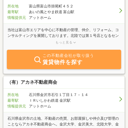
所在地
富山県富山市掛尾町４５２
最寄駅
あいの風とやま鉄道 富山駅
情報提供元
アットホーム
当社は富山市エリアを中心に不動産の管理、仲介、リフォーム、コ
ンサルティングを展開しております。北陸では第１号店となるセン
チュリー２１に加盟しインターネットを中心とした物件のご案内を
もっと見る
しており、お客様の「なんかない？」にお応えしております。数あ
る物件の中から満足する一室を選ぶためのサポートを誠心誠意させ
この不動産会社が取り扱う
ていただきます。管理においては富山市南部を中心にオーナー様の
賃貸物件を探す
期待に応えるべく、入居率ＵＰを目指したご提案を的確に行ってお
ります。売買部門では売地、投資物件等、幅広く取り扱物件を拡充
させ、多数ご案内させていただいていております。４１号線掛尾交
差点からすぐそばにありますので、お気軽にお立寄り下さい。
（有）アカネ不動産商会
所在地
石川県金沢市石引１丁目１７－１４
最寄駅
ＩＲいしかわ鉄道 金沢駅
情報提供元
アットホーム
石川県金沢市の土地、不動産の売買、お部屋探しや仲介及び管理の
ことならアカネ不動産商会へ。金沢大学、金沢美大、北陸大学、金