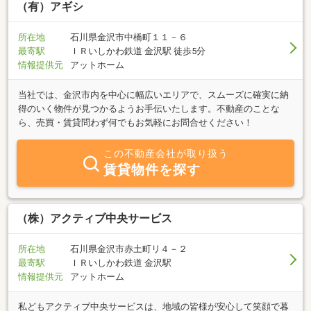
を持って一貫して対応いたします。一人ひとりのお客様と真摯に向
（有）アギシ
き合い、専門的な視点から最適なご提案を行い、安心してご判断い
ただけるよう全力でサポートいたします。すべては、お客様に「相
所在地
石川県金沢市中橋町１１－６
談してよかった」「任せてよかった」と心から感じていただくため
最寄駅
ＩＲいしかわ鉄道 金沢駅 徒歩5分
に。私たちは、お客様の納得と満足を何よりも大切にしています。
情報提供元
アットホーム
当社では、金沢市内を中心に幅広いエリアで、スムーズに確実に納
得のいく物件が見つかるようお手伝いたします。不動産のことな
ら、売買・賃貸問わず何でもお気軽にお問合せください！
この不動産会社が取り扱う
賃貸物件を探す
（株）アクティブ中央サービス
所在地
石川県金沢市赤土町リ４－２
最寄駅
ＩＲいしかわ鉄道 金沢駅
情報提供元
アットホーム
私どもアクティブ中央サービスは、地域の皆様が安心して笑顔で暮