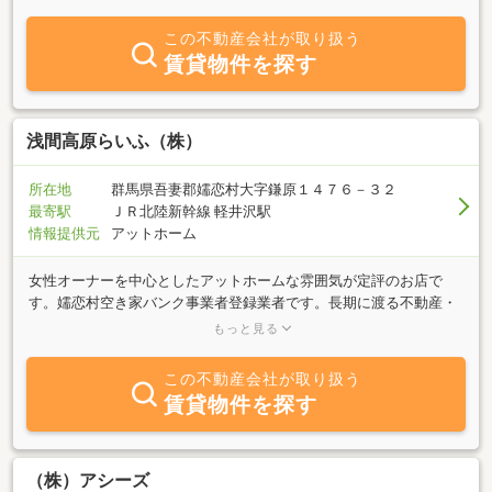
この不動産会社が取り扱う
賃貸物件を探す
浅間高原らいふ（株）
所在地
群馬県吾妻郡嬬恋村大字鎌原１４７６－３２
最寄駅
ＪＲ北陸新幹線 軽井沢駅
情報提供元
アットホーム
女性オーナーを中心としたアットホームな雰囲気が定評のお店で
す。嬬恋村空き家バンク事業者登録業者です。長期に渡る不動産・
観光業での実務の経験を活かし、素敵なリゾートライフを満喫して
もっと見る
いただくためのサービスを提供しております。 不動産仲介部門・
リフォーム部門で実業展開をしています。 不動産部門では、お客
この不動産会社が取り扱う
様のご希望に合わせ、地元業者ならではの情報を元に不動産の売買
賃貸物件を探す
をいたします。リフォーム部門では地域に適した専門家の技術とノ
ウハウでリフォーム致します。ガーデニング、ＢＢＱスペース、ド
ッグランなどが人気です。更に快適なリゾートライフをお過ごしい
ただくためのトータルサポートをしております。 観光スポットや
（株）アシーズ