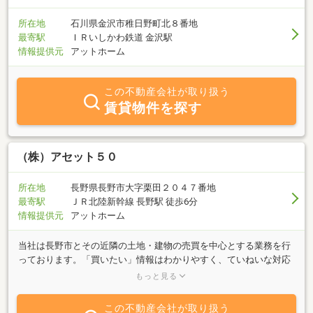
地域のレジャー、公共施設などのお問い合わせなども承っておりま
す。お気軽にお問い合わせください。
所在地
石川県金沢市稚日野町北８番地
最寄駅
ＩＲいしかわ鉄道 金沢駅
情報提供元
アットホーム
この不動産会社が取り扱う
賃貸物件を探す
（株）アセット５０
所在地
長野県長野市大字栗田２０４７番地
最寄駅
ＪＲ北陸新幹線 長野駅 徒歩6分
情報提供元
アットホーム
当社は長野市とその近隣の土地・建物の売買を中心とする業務を行
っております。「買いたい」情報はわかりやすく、ていねいな対応
を心掛けております。地主さん向けの土地活用の企画・提案も実績
もっと見る
を重ねております。是非、ご相談下さい。
この不動産会社が取り扱う