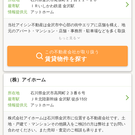
最寄駅
ＩＲいしかわ鉄道 金沢駅
情報提供元
アットホーム
当社アイシン不動産は金沢市中心部の街中エリアに店舗を構え、地
元のアパート・マンション・店舗・事務所・駐車場などを多く取扱
っています。県庁舎や市役所などの官公庁、企業の北陸拠点が多く
もっと見る
集まるオフィス街も、多くの専門学校も中心市街地に集まっていま
す。ですから、転勤で金沢にお住まいになる方や学生さんの一人暮
この不動産会社が取り扱う
らしなどには住みやすい街中エリアがおすすめです！近江町市場や
賃貸物件を探す
兼六園、東茶屋街、21世紀美術館金沢城なども近所なので休日ライ
フも楽しめます！そんな金沢市中心部街中エリアのお部屋探しは当
社におまかせください！スタッフはみんなベテラン揃い。物件のこ
と、地域のこと、金沢暮らしのこと、なんでもご相談ください。ま
（株）アイホーム
た、当社アイシン不動産では売買物件も取扱っています。金沢市内
での土地・一戸建て・マンションなどの物件探しや売却査定のご相
所在地
石川県金沢市高岡町２３番６号
談も承っております。
最寄駅
ＪＲ北陸新幹線 金沢駅 徒歩15分
情報提供元
アットホーム
株式会社アイホームは石川県金沢市に位置する不動産会社です。土
地・戸建て・マンションその他購入をご検討の方は弊社までお問い
合わせください。また売却・査定のご相談も承ります。