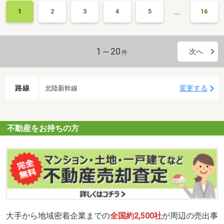
…
1
2
3
4
5
16
1～20
次へ
件
路線
変更する
北陸新幹線
不動産をお持ちの方
大手から地域密着企業までの
全国約2,500社
が周辺の売出事