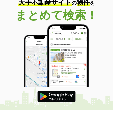
大手不動産サイト
物件
の
を
まとめて検索！