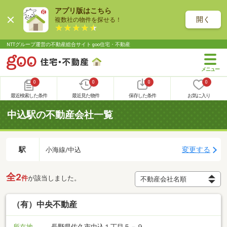
アプリ版はこちら
開く
複数社の物件を探せる！
NTTグループ運営の不動産総合サイト goo住宅・不動産
0
0
0
0
最近検索した条件
最近見た物件
保存した条件
お気に入り
中込駅の不動産会社一覧
駅
変更する
小海線/中込
全2
件
が該当しました。
（有）中央不動産
所在地
長野県佐久市中込１丁目５－９