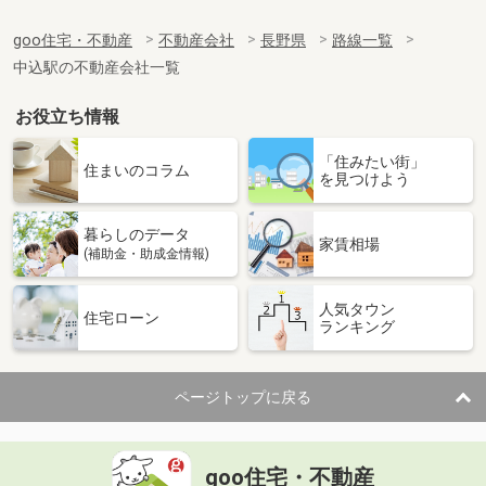
goo住宅・不動産
不動産会社
長野県
路線一覧
中込駅の不動産会社一覧
お役立ち情報
「住みたい街」
住まいのコラム
を見つけよう
暮らしのデータ
家賃相場
(補助金・助成金情報)
人気タウン
住宅ローン
ランキング
ページトップに戻る
goo住宅・不動産