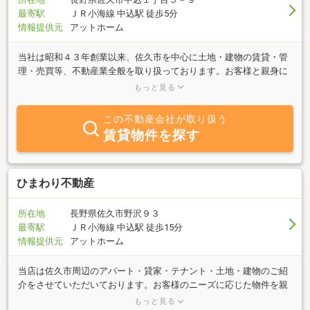
最寄駅
ＪＲ小海線 中込駅 徒歩5分
情報提供元
アットホーム
当社は昭和４３年創業以来、佐久市を中心に土地・建物の賃貸・管
理・売買等、不動産業全般を取り扱っております。お客様と親身に
向き合う事をモットーに長年多くの個人・法人のお客様にご利用頂
もっと見る
いております。まずはお気軽にお電話下さい。
この不動産会社が取り扱う
賃貸物件を探す
ひまわり不動産
所在地
長野県佐久市野沢９３
最寄駅
ＪＲ小海線 中込駅 徒歩15分
情報提供元
アットホーム
当店は佐久市周辺のアパート・貸家・テナント・土地・建物のご紹
介をさせていただいております。お客様のニーズに応じた物件を親
切、丁寧にお探し致します。お気軽にお問い合わせ下さい。お待ち
もっと見る