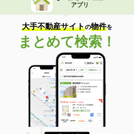
アプリ
大手不動産サイト
物件
の
を
まとめて検索！