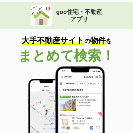
goo住宅・不動産
アプリ
大手不動産サイト
物件
の
を
まとめて検索！