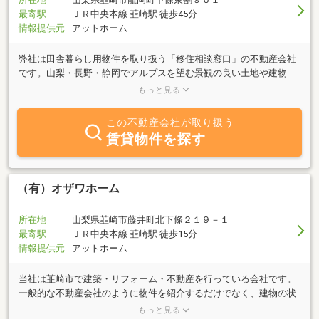
最寄駅
ＪＲ中央本線 韮崎駅 徒歩45分
情報提供元
アットホーム
弊社は田舎暮らし用物件を取り扱う「移住相談窓口」の不動産会社
です。山梨・長野・静岡でアルプスを望む景観の良い土地や建物
（古民家、民家、別荘）のご紹介とオリジナル「永住村ハウス」を
もっと見る
施工しております。又、お手持ちの物件の転売等も是非、永住村に
お任せ下さい。尚、上記の田舎物件は下記の永住村・ホームページ
この不動産会社が取り扱う
をクリックしてご覧下さい。永住村は昭和年代に創業した地元の農
賃貸物件を探す
業兼業の田舎暮らし物件・専門店です田舎暮らしに関する物件は何
なりとお申し付け下さい。全力でお応え致します。
（有）オザワホーム
所在地
山梨県韮崎市藤井町北下條２１９－１
最寄駅
ＪＲ中央本線 韮崎駅 徒歩15分
情報提供元
アットホーム
当社は韮崎市で建築・リフォーム・不動産を行っている会社です。
一般的な不動産会社のように物件を紹介するだけでなく、建物の状
態やリフォームの可能性まで含めてご提案できます。中古住宅の購
もっと見る