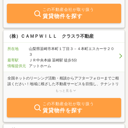
入相談、空き家の活用、移住住宅のご相談など、建物を理解した上
での不動産提案を心がけています。韮崎市・北杜市周辺で住まいを
この不動産会社が取り扱う
お探しの方、中古住宅や空き家の活用をご検討の方はお気軽にご相
賃貸物件を探す
談ください。親子４代にわたって山梨県韮崎市で「大工職人」とし
て住宅建設に携わってきた経験を生かし、家づくりに関わる全てを
サポートいたします。
（株）ＣＡＭＰＷＩＬＬ クラスラ不動産
所在地
山梨県韮崎市本町１丁目３－４本町エスカーサ２０
３
最寄駅
ＪＲ中央本線 韮崎駅 徒歩5分
情報提供元
アットホーム
全国ネットのリーシング活動・相談からアフターフォローまでご相
談ください！地域に根ざした不動産サービスを目指し、テナントリ
ーシング（誘致）から契約・引き渡し、アフターフォローはもちろ
もっと見る
ん、運用サポートまでワンストップで対応いたします。地域の特性
に合わせた戦略的なご提案で、不動産の価値を最大限に引き出しま
この不動産会社が取り扱う
す。
賃貸物件を探す