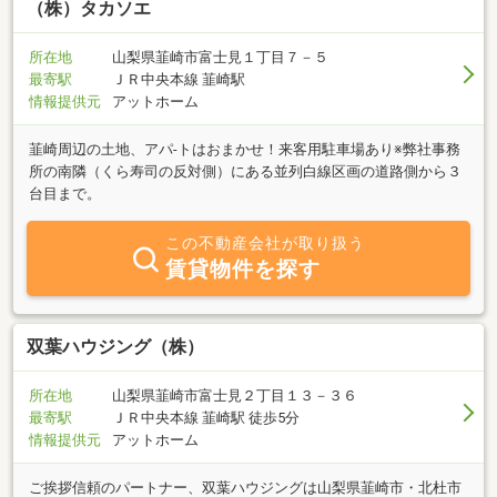
（株）タカソエ
所在地
山梨県韮崎市富士見１丁目７－５
最寄駅
ＪＲ中央本線 韮崎駅
情報提供元
アットホーム
韮崎周辺の土地、アパ-トはおまかせ！来客用駐車場あり※弊社事務
所の南隣（くら寿司の反対側）にある並列白線区画の道路側から３
台目まで。
この不動産会社が取り扱う
賃貸物件を探す
双葉ハウジング（株）
所在地
山梨県韮崎市富士見２丁目１３－３６
最寄駅
ＪＲ中央本線 韮崎駅 徒歩5分
情報提供元
アットホーム
ご挨拶信頼のパートナー、双葉ハウジングは山梨県韮崎市・北杜市