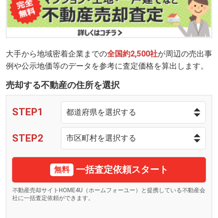
大手から地域密着企業までの
全国約2,500社
が周辺の売出事
例や公示地価等のデータを参考に査定価格を算出します。
売却する不動産の住所を選択
STEP1
STEP2
一括査定依頼スタート
無料
不動産売却サイトHOME4U（ホームフォーユー）と提携している不動産会
社に一括査定依頼ができます。