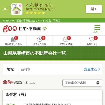
アプリ版はこちら
開く
複数社の物件を探せる！
NTTグループ運営の不動産総合サイト goo住宅・不動産
0
0
0
0
最近検索した条件
最近見た物件
保存した条件
お気に入り
山梨県韮崎市の不動産会社一覧
地域
変更する
韮崎市
全5
件
が該当しました。
永住村（有）
所在地
山梨県韮崎市龍岡町下條東割９６１