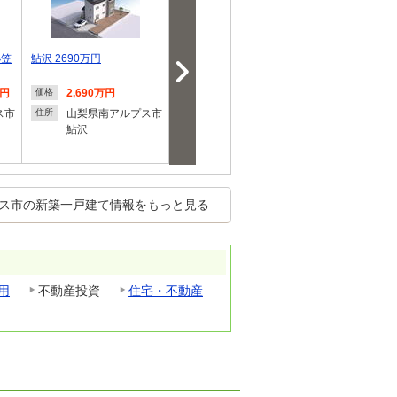
小笠
鮎沢 2690万円
スマートハイムプレイス南
【売主直売】
アルプス市藤田I…
タウン 南ア
万円
2,690万円
4,980万円
2,590
価格
価格
価格
円
ス市
山梨県南アルプス市
山梨県南アルプス市
住所
住所
鮎沢
藤田
山梨県
住所
飯野
ス市の新築一戸建て情報をもっと見る
用
不動産投資
住宅・不動産