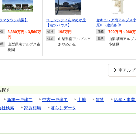
タマタウン桃園】
コモンシティあやめが丘
セキュレア南アルプス
【積水ハウス】
原II (建築条件…
3,380万円～3,560万
198万円
700万円～960
格
価格
価格
円
山梨県南アルプス市
山梨県南アルプ
住所
住所
山梨県南アルプス市
あやめが丘
小笠原
所
桃園
南アルプ
ら探す
新築一戸建て
中古一戸建て
土地
賃貸
店舗・事業
会社検索
家賃相場
暮らしデータ