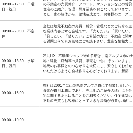
09:00～17:30 日曜
の不動産の売買仲介・アパート、マンションなどの賃貸
日・祝日
住宅のご紹介、管理・媒介業務をおこなっております。
また、家の解体から、整地造成まで、お客様のニーズ…
当社は地元不動産の売買・賃貸・管理などのご紹介を主
09:00～20:00 不定
な業務内容とする会社です。「売りたい」「買いたい」
休
「貸したい」「借りたい」ご希望の方は、不動産に関す
る質問は何でもお気軽にご相談下さい。豊富な情報力…
私共LIXIL不動産ショップ米山住研は、南アルプス市の
09:00～18:30 水曜
地・建物・店舗等の賃貸、販売を中心に行っています。
日、祝日
地元のお客様とのつながりを大切にし、安心してお任せ
いただけるような会社作りを心がけております。新築…
弊社は2001年に山梨県南アルプス市にて創業しました
母体が市川工務店であり、売土地のご紹介のほかにも住
09:00～16:00
宅に関するあらゆることをご相談ください。住宅建築も
不動産売買もお客様にとって大きな決断が必要な場面…
09:00～19:00