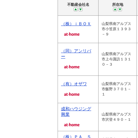
不動産会社名
所在地
（株）ｉＢＯＸ
山梨県南アルプス
市小笠原１３９３
－９
（同）アンリバ
山梨県南アルプス
ー
市上今諏訪１３１
０－３
（有）オザワ
山梨県南アルプス
市飯野３７０１－
１
成和ハウジング
興業
山梨県南アルプス
市沢登４９０－１
（株）ＰＡ Ｓ