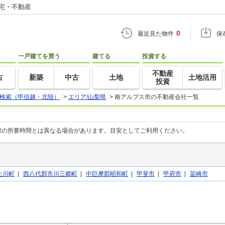
住宅・不動産
0
最近見た物件
保
一戸建てを買う
建てる
投資する
不動産
古
新築
中古
土地
土地活用
投資
検索（甲信越・北陸）
>
エリア/山梨県
>
南アルプス市の不動産会社一覧
際の所要時間とは異なる場合があります。目安としてご利用ください。
士川町
|
西八代郡市川三郷町
|
中巨摩郡昭和町
|
甲斐市
|
甲府市
|
韮崎市