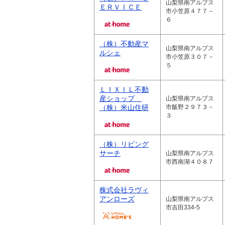
山梨県南アルプス
ＥＲＶＩＣＥ
市小笠原４７７－
６
（株）不動産マ
山梨県南アルプス
ルシェ
市小笠原３０７－
５
ＬＩＸＩＬ不動
産ショップ
山梨県南アルプス
（株）米山住研
市飯野２９７３－
３
（株）リビング
サーチ
山梨県南アルプス
市西南湖４０８７
株式会社ラヴィ
アンローズ
山梨県南アルプス
市吉田334-5