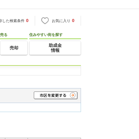
0
0
存した検索条件
お気に入り
売る
住みやすい街を探す
助成金
売却
情報