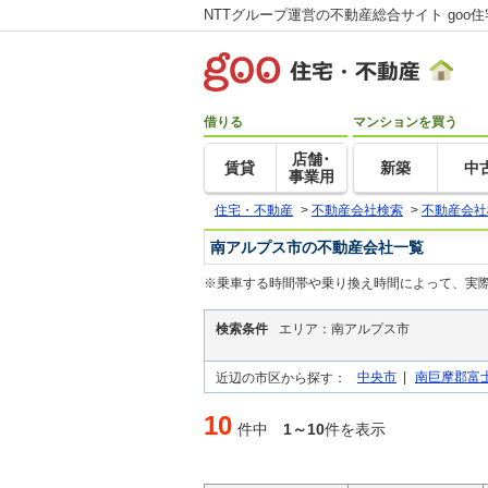
NTTグループ運営の不動産総合サイト goo
借りる
マンションを買う
店舗･
賃貸
新築
中
事業用
住宅・不動産
>
不動産会社検索
>
不動産会社
南アルプス市の不動産会社一覧
※乗車する時間帯や乗り換え時間によって、実
検索条件
エリア：南アルプス市
中央市
|
南巨摩郡富
近辺の市区から探す：
10
件中
1～10
件を表示