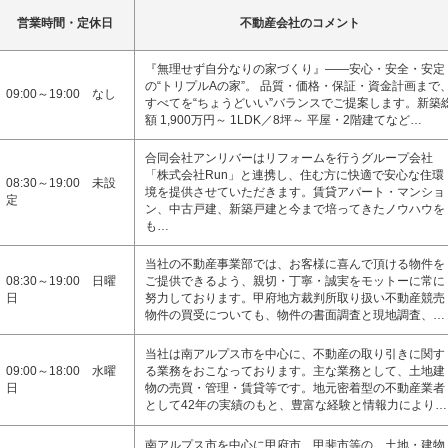
営業時間・定休日
不動産会社のコメント
『無理せず自分なりの家づくり』――安心・安全・安定
の“トリプルAの家”。 品質・価格・保証・資金計画まで
09:00～19:00 なし
すべてを“ちょうどいい”バランスでご提案します。新築
額 1,900万円～ 1LDK／8坪～ 平屋・2階建てなど…
合同会社アンリバーはリフォームを行うグループ会社
「株式会社Run」と連携し、住む方に快適で安心な住環
08:30～19:00 未設
境を提供させていただきます。賃貸アパート・マンショ
定
ン、中古戸建、新築戸建と今まで培ってきたノウハウを
も…
当社の不動産事業部では、お客様に喜んで頂ける物件を
08:30～19:00 日曜
ご提供できるよう、親切・丁寧・誠実をモットーに常に
日
努力しております。甲府地方裁判所取り扱い不動産競売
物件の買受についても、物件の書面調査と現地調査、…
当社は南アルプス市を中心に、不動産の取り引きに関す
09:00～18:00 水曜
る業務をおこなっております。主な業務として、土地建
日
物の売買・管理・賃貸等です。地元密着型の不動産業者
として42年の実績のもと、豊富な経験と情報力により…
南アルプス市を中心に甲府市、甲斐市等の、土地・建物