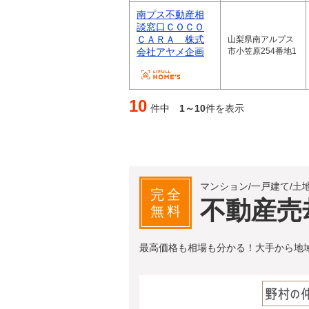
南プス不動産相
談窓口ＣＯＣＯ
ＣＡＲＡ 株式
山梨県南アルプス
会社アヤメ企画
市小笠原254番地1
10
件中
1～10
件を表示
マンション/一戸建て/土
完全
不動産売
無料
最高価格も相場も分かる！大手から地