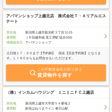
アパマンショップ上越北店 株式会社Ｔ・Ａリアルエス
テート
所在地
新潟県上越市新光町３丁目12-25
最寄駅
ＪＲ信越本線 直江津駅 徒歩20分
情報提供元
アパマンショップ
土日祝１７：００まで【予約制】 現在【完全予約制】となりま
す。ＬＩＮＥからもお問合せもいただけます。
この不動産会社が取り扱う
賃貸物件を探す
（株）インカムハウジング ミニミニＦＣ上越店
所在地
新潟県上越市大学前５４番地２
最寄駅
妙高はねうまライン 春日山駅