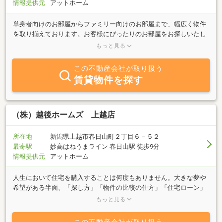
情報提供元
アットホーム
単身者向けのお部屋からファミリー向けのお部屋まで、幅広く物件
を取り揃えております。お客様にぴったりのお部屋をお探しいたし
ます。弊社は、上越教育大学近くの山麓線沿いにあります。お買い
もっと見る
物帰りにも、お気軽にご来店くださいませ。皆様のご来店を心より
お待ちしております。
この不動産会社が取り扱う
賃貸物件を探す
（株）越後ホームズ 上越店
所在地
新潟県上越市春日山町２丁目６－５２
最寄駅
妙高はねうまライン 春日山駅 徒歩9分
情報提供元
アットホーム
人生において住宅を購入することは何度もありません。大きな夢や
希望がある半面、「探し方」「物件の比較の仕方」「住宅ローン」
「各種諸費用」「税金・優遇」など分からないことや不安なことが
もっと見る
多いと思います。当社にはそのようなお悩みをサポートできる経験
豊富な人財が揃っています。些細なことであってもぜひお気軽に担