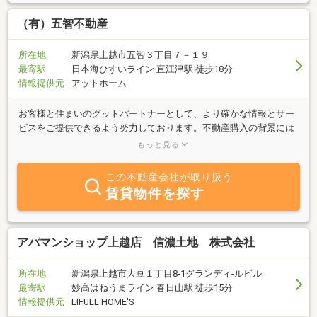
（有）五智不動産
所在地
新潟県上越市五智３丁目７－１９
最寄駅
日本海ひすいライン 直江津駅 徒歩18分
情報提供元
アットホーム
お客様と住まいのグットパートナーとして、より確かな情報とサー
ビスをご提供できるよう努力しております。不動産購入の背景には
様々な動機があります。価格、購入時期、物件選定などについて随
もっと見る
時ご相談を承っております。是非一度ご来店下さい。土日は、ご予
約の方の対応を致します。お気軽にご予約下さい。
この不動産会社が取り扱う
賃貸物件を探す
アパマンショップ上越店 信濃土地 株式会社
所在地
新潟県上越市大豆１丁目8-1グランディ-ルビル
最寄駅
妙高はねうまライン 春日山駅 徒歩15分
情報提供元
LIFULL HOME'S