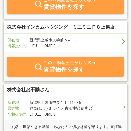
この不動産会社が取り扱う
当スタッフにご相談ください。お客様第一主義を心掛け「信頼され
賃貸物件を探す
る企業」を目指してまいります。
株式会社インカムハウジング ミニミニＦＣ上越店
所在地
新潟県上越市大学前５４−２
情報提供元
LIFULL HOME'S
この不動産会社が取り扱う
賃貸物件を探す
株式会社お不動さん
所在地
新潟県上越市中央１丁目12-36
最寄駅
妙高はねうまライン 直江津駅 徒歩5分
情報提供元
LIFULL HOME'S
～別名、世話やき不動産～あなたの大切な財産を守ります。直江津