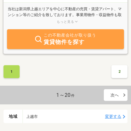
当社は新潟県上越エリアを中心に不動産の売買・賃貸アパート、マ
ンション等のご紹介を致しております。事業用物件・収益物件も取
り扱っています。「売りたい方」「買いたい方」「借りたい方」
もっと見る
「貸したい方」まずは当社までお気軽にご相談下さい。豊富な物件
情報の中からあなたのご要望にお応えします。 連絡先は０２５－
この不動産会社が取り扱う
５２４－７６５１お待ちしております。
賃貸物件を探す
1
2
1～20
次へ
件
地域
変更する
上越市