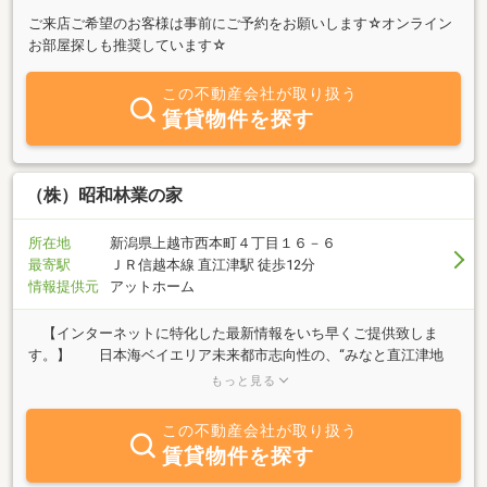
ご来店ご希望のお客様は事前にご予約をお願いします☆オンライン
お部屋探しも推奨しています☆
この不動産会社が取り扱う
賃貸物件を探す
（株）昭和林業の家
所在地
新潟県上越市西本町４丁目１６－６
最寄駅
ＪＲ信越本線 直江津駅 徒歩12分
情報提供元
アットホーム
【インターネットに特化した最新情報をいち早くご提供致しま
す。】 日本海ベイエリア未来都市志向性の、“みなと直江津地
区”に、街並みを創って２０年余年。「上越－美しが丘街区」をはじ
もっと見る
め、近辺数街区の自社デベロップメントプロジェクトを推進してき
ました。 格安良質な宅地及び一戸建・マンション・メゾネットテ
この不動産会社が取り扱う
ラスハウス・アパートなどの分譲や、建物・駐車場の賃貸と、収益
賃貸物件を探す
物件売買等、併せて仲介と管理業務の鋭意展開に努めています。ま
た、相続や自己破産、離婚等による財産処分に伴う不動産売却は市