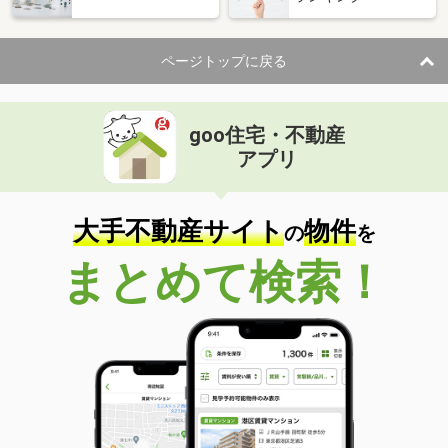
ページトップに戻る
goo住宅・不動産
アプリ
大手不動産サイト
物件
の
を
まとめて検索！