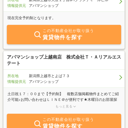
情報提供元
アパマンショップ
現在完全予約制となります。
この不動産会社が取り扱う
賃貸物件を探す
アパマンショップ上越南店 株式会社Ｔ・Ａリアルエス
テート
所在地
新潟県上越市とよば７３
情報提供元
アパマンショップ
土日祝１７：００まで【予約制】 複数店舗掲載物件まとめてご紹
介可能♪お問い合わせはＬＩＮＥ＠が便利です★木曜日のお部屋探
しは上越北店（ＴＥＬ０２５－５４５－１２６０）へお問い合わせ
もっと見る
ください♪ 複数店舗
この不動産会社が取り扱う
賃貸物件を探す