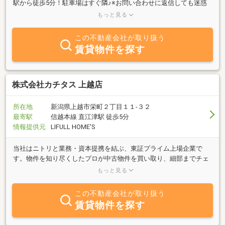
駅から徒歩5分！駐車場はすぐ隣♪※お問い合わせに返信しても迷惑
メールに入ることが多いようです。お電話でお問い合わせいただけ
もっと見る
ると確実です！
この不動産会社が取り扱う
賃貸物件を探す
株式会社カチタス 上越店
所在地
新潟県上越市栄町２丁目１１‐３２
最寄駅
信越本線 直江津駅 徒歩5分
情報提供元
LIFULL HOME'S
当社はニトリと業務・資本提携を結ぶ、東証プライム上場企業で
す。物件を知り尽くしたプロが中古物件を買い取り、細部までチェ
ックし、自社規格に沿って丁寧にリフォームしているので、ご購入
もっと見る
後も安心が続きます。
この不動産会社が取り扱う
賃貸物件を探す