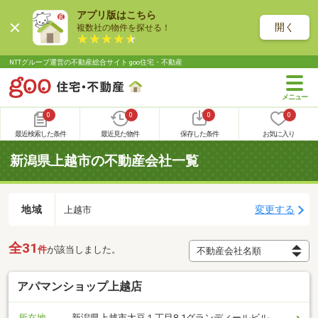
アプリ版はこちら
開く
複数社の物件を探せる！
NTTグループ運営の不動産総合サイト goo住宅・不動産
0
0
0
0
最近検索した条件
最近見た物件
保存した条件
お気に入り
新潟県上越市の不動産会社一覧
地域
変更する
上越市
全31
件
が該当しました。
アパマンショップ上越店
所在地
新潟県上越市大豆１丁目8-1グランディールビル