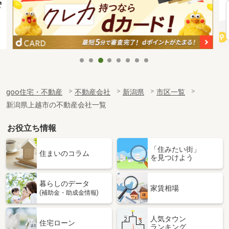
goo住宅・不動産
不動産会社
新潟県
市区一覧
新潟県上越市の不動産会社一覧
お役立ち情報
「住みたい街」
住まいのコラム
を見つけよう
暮らしのデータ
家賃相場
(補助金・助成金情報)
人気タウン
住宅ローン
ランキング