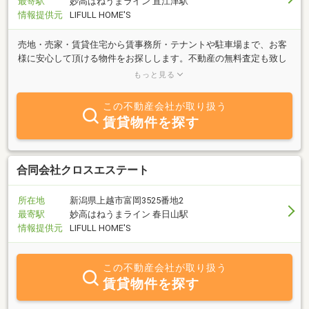
最寄駅
妙高はねうまライン 直江津駅
情報提供元
LIFULL HOME'S
売地・売家・賃貸住宅から賃事務所・テナントや駐車場まで、お客
様に安心して頂ける物件をお探しします。不動産の無料査定も致し
ております。土地・建物を売りたい方・貸したい方、ぜひお気軽に
もっと見る
ご相談ください。
この不動産会社が取り扱う
賃貸物件を探す
合同会社クロスエステート
所在地
新潟県上越市富岡3525番地2
最寄駅
妙高はねうまライン 春日山駅
情報提供元
LIFULL HOME'S
この不動産会社が取り扱う
賃貸物件を探す