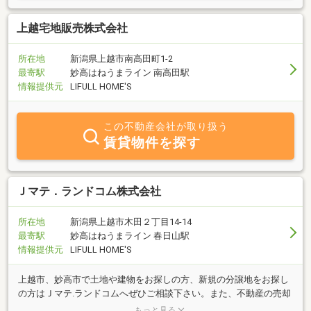
内では数少ない専門スタッフがおりますのでお気軽にご相談下さ
い。相談料は無料となります。新潟県下最大の弁護士事務所「一新
上越宅地販売株式会社
総合法律事務所」さんが顧問弁護士となっております。 ご入居の
お手伝いとご入居後のフォローアップを誠実に対応します。 皆様
所在地
新潟県上越市南高田町1-2
方のお気軽なお問い合わせを、両手をあげて歓迎します。どうぞ何
最寄駅
妙高はねうまライン 南高田駅
なりと、お申し付け下さい。
情報提供元
LIFULL HOME'S
この不動産会社が取り扱う
賃貸物件を探す
Ｊマテ．ランドコム株式会社
所在地
新潟県上越市木田２丁目14-14
最寄駅
妙高はねうまライン 春日山駅
情報提供元
LIFULL HOME'S
上越市、妙高市で土地や建物をお探しの方、新規の分譲地をお探し
の方はＪマテ.ランドコムへぜひご相談下さい。また、不動産の売却
前の残物処分や建物の取壊しもＪマテグループが全て行いますので
もっと見る