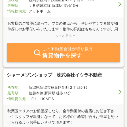
最寄駅
ＪＲ信越本線 新津駅 徒歩13分
情報提供元
アットホーム
お客様のご希望に沿って、プロの視点から、使いやすくて素敵な物
件探しのお手伝いをいたします！物件の詳細はもちろんですが、周
辺環境や住んでからも役立つ情報や秋葉区の良い所を色々お伝えし
もっと見る
たいです！素敵な物件との出会いはタイミングとか偶然とか「人」
との出会いに近いと思います。「この物件は♪」とピンと来たら、
この不動産会社が取り扱う
是非実際に内見してみてください！見ないとわからない発見がきっ
賃貸物件を探す
とありますよ♪
シャーメゾンショップ 株式会社イウラ不動産
所在地
新潟県新潟市秋葉区新町２丁目5-39
最寄駅
信越本線 新津駅 徒歩14分
情報提供元
LIFULL HOME'S
秋葉区エリアのお部屋探しなら、全件動画付の当店にお任せ下さ
い！スタッフが親身になって、お客様のご希望に合うお部屋を見つ
けられるようお手伝いさせて頂きます！