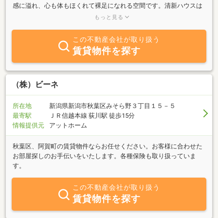
感に溢れ、心も体もほくれて裸足になれる空間です。清新ハウスは
新潟市で先駆けて自然素材に拘った住まいをご提案している会社で
もっと見る
す。●住まいの基となる『国産杉無垢材』をはじめ、『和紙壁紙』
『薩摩中霧島壁』などの化学物質を含まない脱臭・調湿作用のある
この不動産会社が取り扱う
自然素材を使用●１年を通して日照・通風に恵まれた家●家族の会話
賃貸物件を探す
が自然と増える家●木造架構を露出した真壁造りの家 私たちは日
本人のもつ「和」の心を育む「家族のふれあい」を大切にします。
（株）ビーネ
所在地
新潟県新潟市秋葉区みそら野３丁目１５－５
最寄駅
ＪＲ信越本線 荻川駅 徒歩15分
情報提供元
アットホーム
秋葉区、阿賀町の賃貸物件ならお任せください。お客様に合わせた
お部屋探しのお手伝いをいたします。各種保険も取り扱っていま
す。
この不動産会社が取り扱う
賃貸物件を探す