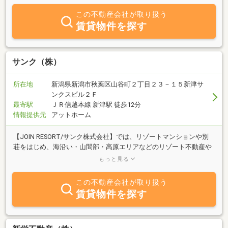
この不動産会社が取り扱う
賃貸物件を探す
サンク（株）
所在地
新潟県新潟市秋葉区山谷町２丁目２３－１５新津サ
ンクスビル２Ｆ
最寄駅
ＪＲ信越本線 新津駅 徒歩12分
情報提供元
アットホーム
【JOIN RESORT/サンク株式会社】では、リゾートマンションや別
荘をはじめ、海沿い・山間部・高原エリアなどのリゾート不動産や
田舎物件の売買仲介および買取を積極的に行っております。特にリ
もっと見る
ゾート不動産の買取については全国対応しており、エリアを問わず
ご相談いただけます。お客様一人ひとりのご事情やご希望に寄り添
この不動産会社が取り扱う
う“ユーザーファースト”の姿勢を大切に、安心してお取引いただけ
賃貸物件を探す
るよう丁寧にサポートしておりますので、不動産の売却や購入、活
用方法などでお悩みの際は、どうぞお気軽にお問い合わせくださ
い。