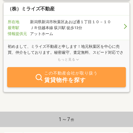
（株）ミライズ不動産
所在地
新潟県新潟市秋葉区あおば通１丁目１０－１０
最寄駅
ＪＲ信越本線 荻川駅 徒歩13分
情報提供元
アットホーム
初めまして、ミライズ不動産と申します！地元秋葉区を中心に売
買、仲介をしております。秘密厳守、査定無料、スピード対応でさ
せていただきます。お気軽にご相談ください！！※秋葉区以外の査
もっと見る
定も承ります！
この不動産会社が取り扱う
賃貸物件を探す
1～7
件