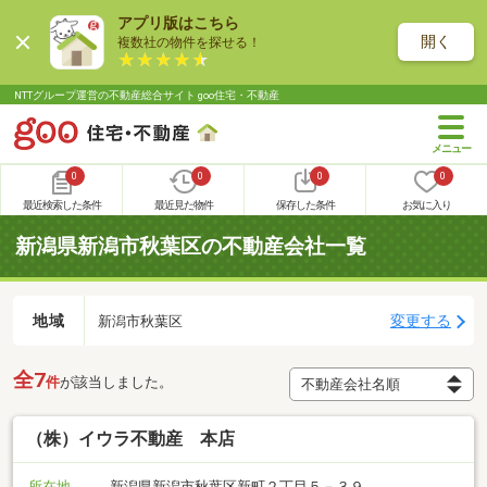
アプリ版はこちら
開く
複数社の物件を探せる！
NTTグループ運営の不動産総合サイト goo住宅・不動産
0
0
0
0
最近検索した条件
最近見た物件
保存した条件
お気に入り
新潟県新潟市秋葉区の不動産会社一覧
地域
変更する
新潟市秋葉区
全7
件
が該当しました。
（株）イウラ不動産 本店
所在地
新潟県新潟市秋葉区新町２丁目５－３９