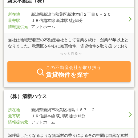
新栄不動産（株）
所在地
新潟県新潟市秋葉区新津本町２丁目６－２０
最寄駅
ＪＲ信越本線 新津駅 徒歩5分
情報提供元
アットホーム
当社は地域密着型の不動産会社として営業を続け、創業55年以上と
なりました。秋葉区を中心に売買物件、賃貸物件を取り扱っており
ます。建築、リフォームや賃貸物件の管理も行っております。売
もっと見る
却、購入のご相談、賃貸物件、建築、リフォームに関するお問い合
わせ等がございましたらお気軽にお問合せ下さい！！
この不動産会社が取り扱う
賃貸物件を探す
（株）清新ハウス
所在地
新潟県新潟市秋葉区福島１６７－２
最寄駅
ＪＲ信越本線 荻川駅 徒歩13分
情報提供元
アットホーム
深呼吸したくなるような無垢材の香りによるその空間は自然な素材