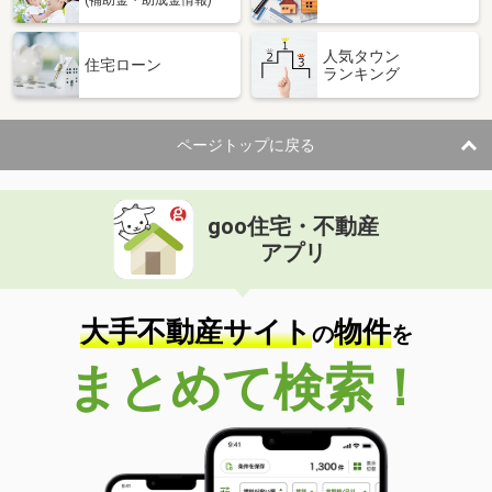
人気タウン
住宅ローン
ランキング
ページトップに戻る
goo住宅・不動産
アプリ
大手不動産サイト
物件
の
を
まとめて検索！