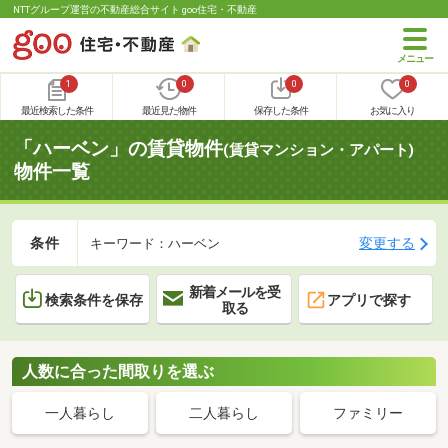
NTTグループ運営の不動産総合サイト goo住宅・不動産
1
0
0
0
最近検索した条件
最近見た物件
保存した条件
お気に入り
「ハーベン」の賃貸物件
(賃貸マンション・アパート)
物件一覧
条件
変更する
キーワード：ハーベン
新着メールを受
検索条件を保存
アプリで探す
取る
人数に合った間取りを選ぶ
一人暮らし
二人暮らし
ファミリー