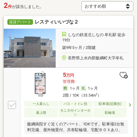
2
件
が該当しました。
レスティいいづな２
賃貸アパート
しなの鉄道北しなの 牟礼駅 徒歩
19分
築9年5ヶ月 / 2階建
長野県上水内郡飯綱町大字牟礼
5
万円
管理費-
1ヶ月
1ヶ月
2
2階 / 1DK（33.54m
）
一人暮らし
バス・トイレ別
駐車場(近隣含)
モニタ付インターホ
最上階
駐輪場
ン
飯綱病院すぐ近くのアパート、1DKです。駐車場2台無
料完備、屋外物置付。共有駐輪場、宅配ＢＯＸあり。