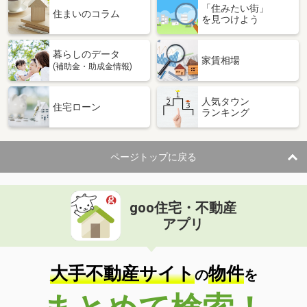
「住みたい街」
住まいのコラム
を見つけよう
暮らしのデータ
家賃相場
(補助金・助成金情報)
人気タウン
住宅ローン
ランキング
ページトップに戻る
goo住宅・不動産
アプリ
大手不動産サイト
物件
の
を