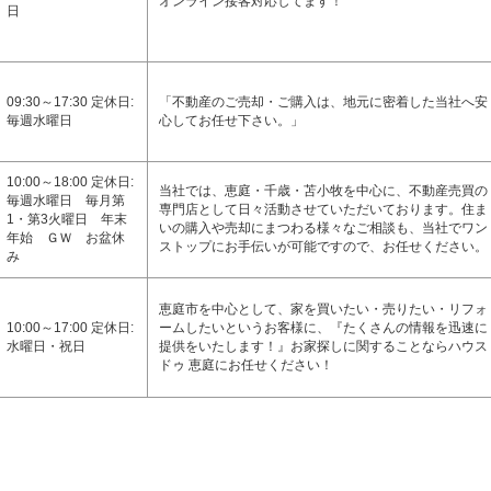
オンライン接客対応してます！
日
09:30～17:30 定休日:
「不動産のご売却・ご購入は、地元に密着した当社へ安
毎週水曜日
心してお任せ下さい。」
10:00～18:00 定休日:
当社では、恵庭・千歳・苫小牧を中心に、不動産売買の
毎週水曜日 毎月第
専門店として日々活動させていただいております。住ま
1・第3火曜日 年末
いの購入や売却にまつわる様々なご相談も、当社でワン
年始 ＧＷ お盆休
ストップにお手伝いが可能ですので、お任せください。
み
恵庭市を中心として、家を買いたい・売りたい・リフォ
10:00～17:00 定休日:
ームしたいというお客様に、『たくさんの情報を迅速に
水曜日・祝日
提供をいたします！』お家探しに関することならハウス
ドゥ 恵庭にお任せください！