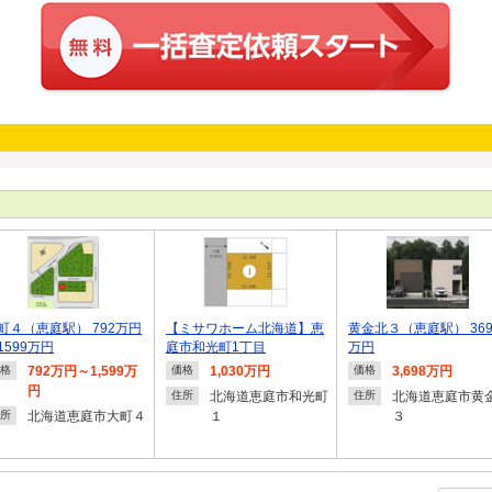
町４（恵庭駅） 792万円
【ミサワホーム北海道】恵
黄金北３（恵庭駅） 369
1599万円
庭市和光町1丁目
万円
792万円～1,599万
1,030万円
3,698万円
格
価格
価格
円
北海道恵庭市和光町
北海道恵庭市黄
住所
住所
北海道恵庭市大町４
１
３
所