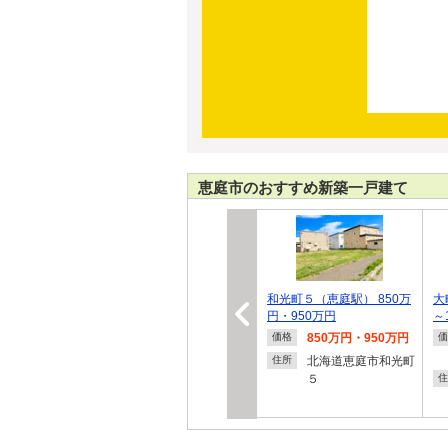
恵庭市のおすすめ新築一戸建て
和光町５（恵庭駅） 850万
大
円・950万円
～
850万円・950万円
価格
価
北海道恵庭市和光町
住所
５
住