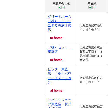
不動産会社名
所在地
グリートホーム
（株） ミニミ
ニＦＣ恵庭千歳
北海道恵庭市漁町
店
２丁目２番７号
（株）セット
北海道恵庭市恵み
恵庭店
野西１丁目８－４
恵み野駅前ビル２
０２号
ビッグ 恵庭
店 （株）パワ
ー・ステーショ
北海道恵庭市住吉
ン
町１丁目１－５
アパマンショッ
プ恵庭店 株式
北海道恵庭市住吉