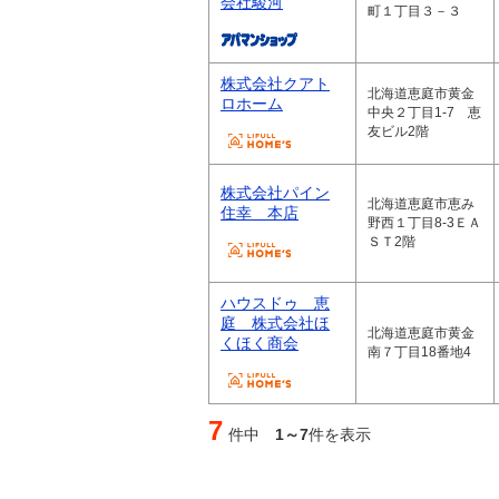
会社駿河
町１丁目３－３
株式会社クアト
北海道恵庭市黄金
ロホーム
中央２丁目1-7 恵
友ビル2階
株式会社パイン
北海道恵庭市恵み
住幸 本店
野西１丁目8-3ＥＡ
ＳＴ2階
ハウスドゥ 恵
庭 株式会社ほ
北海道恵庭市黄金
くほく商会
南７丁目18番地4
7
件中
1～7
件を表示