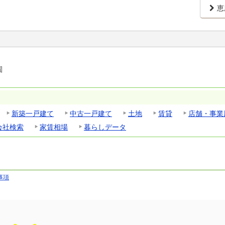
恵
園
新築一戸建て
中古一戸建て
土地
賃貸
店舗・事業
会社検索
家賃相場
暮らしデータ
事項