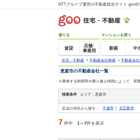
NTTグループ運営の不動産総合サイト goo
借りる
マンションを買う
店舗･
賃貸
新築
中
事業用
住宅・不動産
>
不動産会社検索
>
不動産会社
恵庭市の不動産会社一覧
※乗車する時間帯や乗り換え時間によって、実
検索条件
エリア：恵庭市
千歳市
|
北広島市
近辺の市区から探す：
7
件中
1～7
件を表示