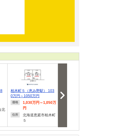
8
柏木町５（恵み野駅） 103
【ジョンソンホームズの建
恵庭市和光町2
0万円～1050万円
売 SOUHOUSE】…
スホーム千歳
1,030万円～1,050万
3,790万円～4,090万
4,050
価格
価格
価格
円
円
金北
北海道
住所
北海道恵庭市柏木町
北海道恵庭市恵み野
２
住所
住所
５
南３