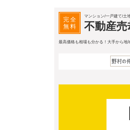
マンション/一戸建て/土
完全
不動産売
無料
最高価格も相場も分かる！大手から地