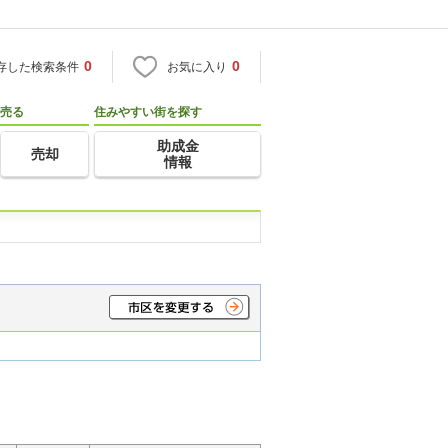
0
0
存した検索条件
お気に入り
売る
住みやすい街を探す
助成金
売却
情報