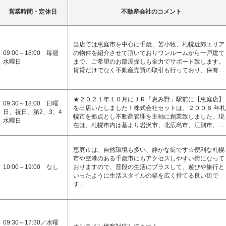
営業時間・定休日
不動産会社のコメント
当店では恵庭市を中心に千歳、苫小牧、札幌近郊エリア
09:00～18:00 毎週
の物件を紹介させて頂いておりワンルームから一戸建て
水曜日
まで、ご希望のお部屋探しも全力でサポート致します。
賃貸だけでなく不動産売買の取引も行っており、保有…
★２０２１年１０月にＪＲ「恵み野」駅前に【恵庭店】
09:30～18:00 日曜
を出店いたしました！株式会社セットは、２００８ 年札
日、祝日、第2、3、4
幌市を拠点とし不動産管理を主軸に創業致しました。現
水曜日
在は、札幌市内は基より岩沢市、北広島市、江別市、…
恵庭市は、自然環境も多い、静かな街です☆便利な札幌
市や空港のある千歳市にもアクセスしやすい街になって
10:00～19:00 なし
おりますので、普段の生活にプラスして、遊びや旅行と
いったように生活スタイルの幅を広く持てる良い街で
す…
09:30～17:30／水曜