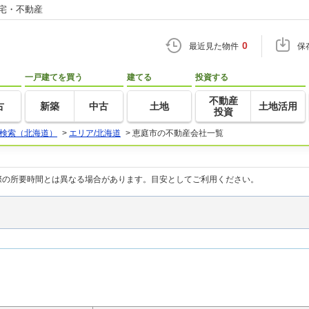
住宅・不動産
0
最近見た物件
保
一戸建てを買う
建てる
投資する
不動産
古
新築
中古
土地
土地活用
投資
検索（北海道）
>
エリア/北海道
>
恵庭市の不動産会社一覧
際の所要時間とは異なる場合があります。目安としてご利用ください。