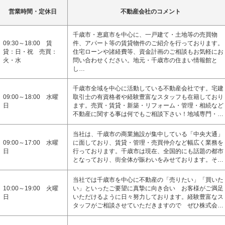
営業時間・定休日
不動産会社のコメント
千歳市・恵庭市を中心に、一戸建て・土地等の売買物
09:30～18:00 賃
件、アパート等の賃貸物件のご紹介を行っております。
貸：日・祝 売買：
住宅ローンや諸経費等、資金計画のご相談もお気軽にお
火・水
問い合わせください。地元・千歳市の住まい情報館と
し…
千歳市全域を中心に活動している不動産会社です。宅建
09:00～18:00 水曜
取引士の有資格者や経験豊富なスタッフも在籍しており
日
ます。売買・賃貸・新築・リフォーム・管理・相続など
不動産に関する事は何でもご相談下さい！地域専門・…
当社は、千歳市の商業施設が集中している「中央大通」
09:00～17:00 水曜
に面しており、賃貸・管理・売買仲介など幅広く業務を
日
行っております。千歳市は現在、全国的にも話題の都市
となっており、街全体が賑わいをみせております。そ…
当社では千歳市を中心に不動産の「売りたい」「買いた
10:00～19:00 火曜
い」といったご要望に真摯に向き合い お客様がご満足
日
いただけるように日々努力しております。経験豊富なス
タッフがご相談させていただきますので ぜひ株式会…