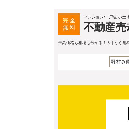
マンション/一戸建て/土
完全
不動産売
無料
最高価格も相場も分かる！大手から地