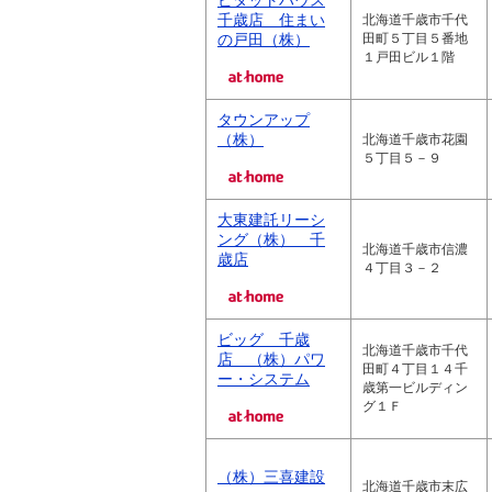
ピタットハウス
千歳店 住まい
北海道千歳市千代
の戸田（株）
田町５丁目５番地
１戸田ビル１階
タウンアップ
（株）
北海道千歳市花園
５丁目５－９
大東建託リーシ
ング（株） 千
北海道千歳市信濃
歳店
４丁目３－２
ビッグ 千歳
北海道千歳市千代
店 （株）パワ
田町４丁目１４千
ー・システム
歳第一ビルディン
グ１Ｆ
（株）三喜建設
北海道千歳市末広