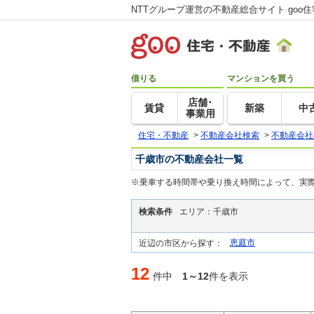
NTTグループ運営の不動産総合サイト goo
借りる
マンションを買う
店舗･
賃貸
新築
中
事業用
住宅・不動産
>
不動産会社検索
>
不動産会社
千歳市の不動産会社一覧
※乗車する時間帯や乗り換え時間によって、実
検索条件
エリア：千歳市
恵庭市
近辺の市区から探す：
12
件中
1～12
件を表示