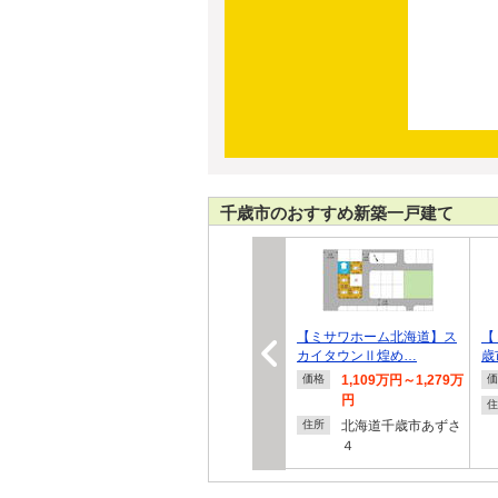
千歳市のおすすめ新築一戸建て
【ミサワホーム北海道】ス
【
カイタウンⅡ煌め…
歳
1,109万円～1,279万
価格
価
円
住
北海道千歳市あずさ
住所
４