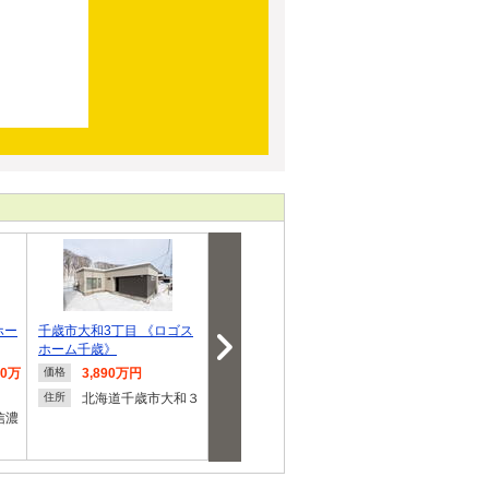
ホー
千歳市大和3丁目 《ロゴス
千歳市北信濃 《豊栄建設》
千歳市北信濃 
ホーム千歳》
ム千歳》
50万
3,890万円
1,397万円～1,757万
1,397
価格
価格
価格
円
円
北海道千歳市大和３
住所
信濃
北海道千歳市北信濃
北海道
住所
住所