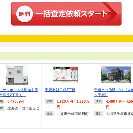
ミサワホーム北海道】千
千歳市朝日町3丁目
千歳市北信濃 《ロゴス
市富丘2丁目モ…
ム千歳》
5,470万円
1,820万円・1,880万
4,490万円～4,5
格
価格
価格
円
円
北海道千歳市富丘２
所
北海道千歳市朝日町
北海道千歳市北
住所
住所
３