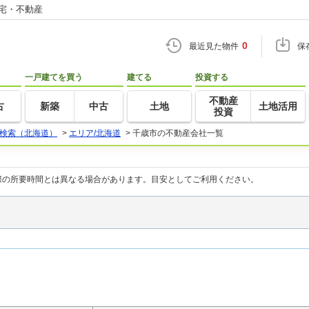
住宅・不動産
0
最近見た物件
保
一戸建てを買う
建てる
投資する
不動産
古
新築
中古
土地
土地活用
投資
検索（北海道）
>
エリア/北海道
>
千歳市の不動産会社一覧
際の所要時間とは異なる場合があります。目安としてご利用ください。