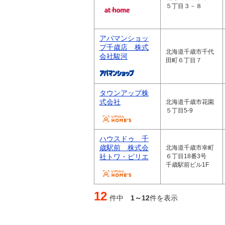
５丁目３－８
アパマンショッ
プ千歳店 株式
北海道千歳市千代
会社駿河
田町６丁目７
タウンアップ株
式会社
北海道千歳市花園
５丁目5-9
ハウスドゥ 千
歳駅前 株式会
北海道千歳市幸町
社トワ・ピリエ
６丁目18番3号
千歳駅前ビル1F
12
件中
1～12
件を表示