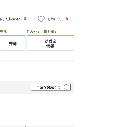
0
0
存した検索条件
お気に入り
売る
住みやすい街を探す
助成金
売却
情報