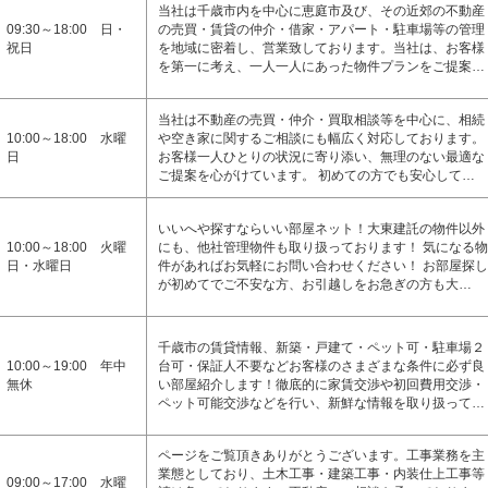
当社は千歳市内を中心に恵庭市及び、その近郊の不動産
09:30～18:00 日・
の売買・賃貸の仲介・借家・アパート・駐車場等の管理
祝日
を地域に密着し、営業致しております。当社は、お客様
を第一に考え、一人一人にあった物件プランをご提案…
当社は不動産の売買・仲介・買取相談等を中心に、相続
10:00～18:00 水曜
や空き家に関するご相談にも幅広く対応しております。
日
お客様一人ひとりの状況に寄り添い、無理のない最適な
ご提案を心がけています。 初めての方でも安心して…
いいへや探すならいい部屋ネット！大東建託の物件以外
10:00～18:00 火曜
にも、他社管理物件も取り扱っております！ 気になる物
日・水曜日
件があればお気軽にお問い合わせください！ お部屋探し
が初めてでご不安な方、お引越しをお急ぎの方も大…
千歳市の賃貸情報、新築・戸建て・ペット可・駐車場２
10:00～19:00 年中
台可・保証人不要などお客様のさまざまな条件に必ず良
無休
い部屋紹介します！徹底的に家賃交渉や初回費用交渉・
ペット可能交渉などを行い、新鮮な情報を取り扱って…
ページをご覧頂きありがとうございます。工事業務を主
業態としており、土木工事・建築工事・内装仕上工事等
09:00～17:00 水曜