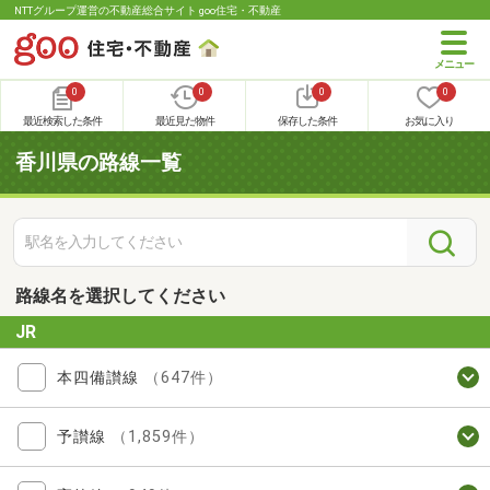
NTTグループ運営の不動産総合サイト goo住宅・不動産
0
0
0
0
最近検索した条件
最近見た物件
保存した条件
お気に入り
香川県の路線一覧
路線名を選択してください
JR
本四備讃線
（647件）
予讃線
（1,859件）