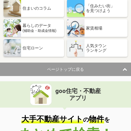
「住みたい街」
住まいのコラム
を見つけよう
暮らしのデータ
家賃相場
(補助金・助成金情報)
人気タウン
住宅ローン
ランキング
ページトップに戻る
goo住宅・不動産
アプリ
大手不動産サイト
物件
の
を