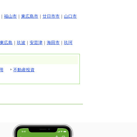
｜
福山市
｜
東広島市
｜
廿日市市
｜
山口市
東広島
｜
玖波
｜
安芸津
｜
海田市
｜
玖珂
用
不動産投資