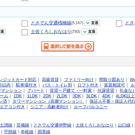
とさでん交通桟橋線
とさ
(5,167)
直通
土佐くろしおなはり
直通
(793)
直通
レジットカード対応
｜
高級賃貸
｜
ファミリー向け
｜
間取り図あり
｜
W
分以内
｜
駐車場付き
｜
バス・トイレ別
｜
ロフト付き
｜
楽器相談可
｜
ル
貸マンション
｜
アパート
｜
賃貸一戸建て・一軒家
｜
分譲賃貸
｜
礼金な
ーム
｜
1DK
｜
1LDK
｜
2DK
｜
2LDK
｜
3DK
｜
3LDK
｜
4DK
｜
4LDK以上
ン済
｜
タワーマンション（高層マンション）
｜
保証人不要・保証人代
エアコン付き
｜
シニア・高齢者向け
｜
ルーフバルコニー
土讃線
｜
芸備線
｜
とさでん交通伊野線
｜
土佐くろしおなはり
｜
山口線
｜
｜
宇部線
｜
牟岐線
｜
因美線