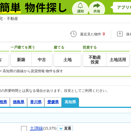
住宅・不動産
0
最近見た物件
保
一戸建てを買う
建てる
投資する
不動産
古
新築
中古
土地
土地活用
投資
>
高知県の路線から賃貸情報 物件を探す
際の所要時間とは異なる場合があります。目安としてご利用ください。
根県
徳島県
香川県
愛媛県
高知県
土讃線
(15,375)
直通