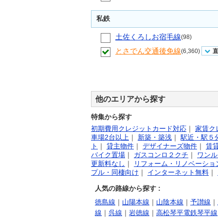
私鉄
土佐くろしお宿毛線
(98)
とさでん交通後免線
(6,360)
他のエリアから探す
特集から探す
初期費用クレジットカード対応
｜
家賃ク
車場2台以上
｜
新築・築浅
｜
駅近・駅５
ト
｜
貸主物件
｜
デザイナーズ物件
｜
賃
バイク置場
｜
ガスコンロ２クチ
｜
ワンル
更新料なし
｜
リフォーム・リノベーショ
プル・同棲向け
｜
インターネット無料
｜
人気の路線から探す :
徳島線
｜
山陽本線
｜
山陰本線
｜
予讃線
｜
線
｜
呉線
｜
岩徳線
｜
高松琴平電鉄琴平線