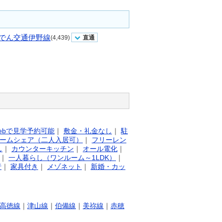
でん交通伊野線
(4,439)
直通
ebで見学予約可能
｜
敷金・礼金なし
｜
駐
ームシェア（二人入居可）
｜
フリーレン
し
｜
カウンターキッチン
｜
オール電化
｜
｜
一人暮らし（ワンルーム～1LDK）
｜
行
｜
家具付き
｜
メゾネット
｜
新婚・カッ
高徳線
｜
津山線
｜
伯備線
｜
美祢線
｜
赤穂