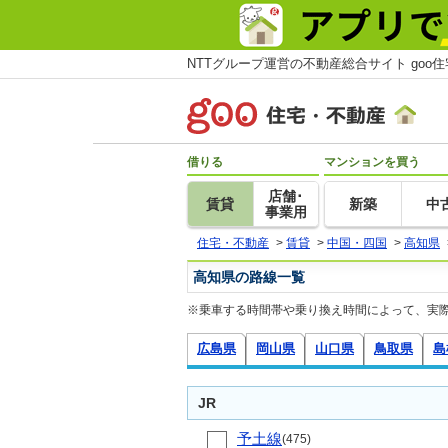
NTTグループ運営の不動産総合サイト goo
借りる
マンションを買う
店舗･
賃貸
新築
中
事業用
住宅・不動産
>
賃貸
>
中国・四国
>
高知県
高知県の路線一覧
※乗車する時間帯や乗り換え時間によって、実
広島県
岡山県
山口県
鳥取県
島
JR
予土線
(475)