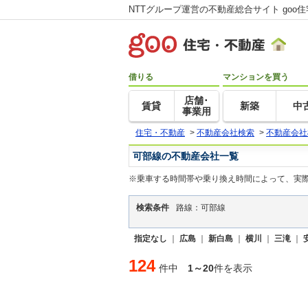
NTTグループ運営の不動産総合サイト goo
借りる
マンションを買う
店舗･
賃貸
新築
中
事業用
住宅・不動産
>
不動産会社検索
>
不動産会社
可部線の不動産会社一覧
※乗車する時間帯や乗り換え時間によって、実
検索条件
路線：可部線
指定なし
｜
広島
｜
新白島
｜
横川
｜
三滝
｜
124
件中
1～20
件を表示