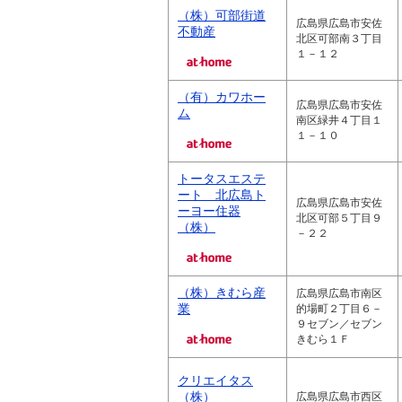
（株）可部街道
広島県広島市安佐
不動産
北区可部南３丁目
１－１２
（有）カワホー
広島県広島市安佐
ム
南区緑井４丁目１
１－１０
トータスエステ
ート 北広島ト
広島県広島市安佐
ーヨー住器
北区可部５丁目９
（株）
－２２
（株）きむら産
広島県広島市南区
業
的場町２丁目６－
９セブン／セブン
きむら１Ｆ
クリエイタス
（株）
広島県広島市西区