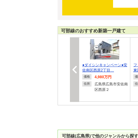
可部線のおすすめ新築一戸建て
●ダイシンキャンペーン●安
フ
佐南区西原2丁目…
東
4,980万円
価格
価
広島県広島市安佐南
住所
住
区西原２
可部線(広島県)で他のジャンルから探