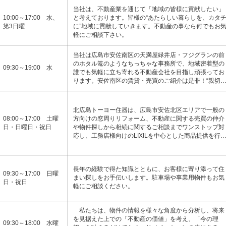
当社は、不動産業を通じて「地域の皆様に貢献したい」
10:00～17:00 水、
と考えております。皆様の“あたらしい暮らしを、カタ
第3日曜
に”地域に貢献していきます。不動産の事なら何でもお
軽にご相談下さい。
当社は広島市安佐南区の天満屋緑井店・フジグランの前
のホタル篭のようなちっちゃな事務所で、地域密着型の
09:30～19:00 水
誰でも気軽に立ち寄れる不動産会社を目指し頑張ってお
ります。安佐南区の賃貸・売買のご紹介は是非！“親切
北広島トーヨー住器は、広島市安佐北区エリアで一般の
08:00～17:00 土曜
方向けの窓周りリフォーム、不動産に関する売買の仲介
日・日曜日・祝日
や物件探しから相続に関するご相談までワンストップ対
応し、工務店様向けのLIXILを中心とした商品提供を行
長年の経験で得た知識とともに、お客様に寄り添って住
09:30～17:00 日曜
まい探しをお手伝いします。駐車場や事業用物件もお気
日・祝日
軽にご相談ください。
私たちは、物件の情報を様々な角度から分析し、将来
を見据えた上での「不動産の価値」を考え、「今の理
09:30～18:00 水曜