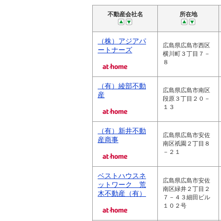
不動産会社名
所在地
（株）アジアパ
広島県広島市西区
ートナーズ
横川町３丁目７－
８
（有）綾部不動
広島県広島市南区
産
段原３丁目２０－
１３
（有）新井不動
広島県広島市安佐
産商事
南区祇園２丁目８
－２１
ベストハウスネ
広島県広島市安佐
ットワーク 荒
南区緑井２丁目２
木不動産（有）
７－４３細田ビル
１０２号