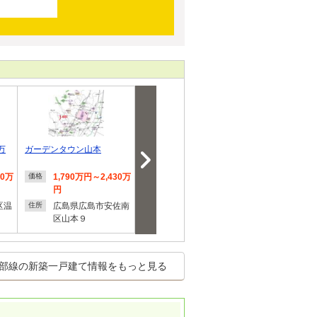
万
ガーデンタウン山本
ParkGarden 可部南1丁目
安佐南区西原2
20万
1,790万円～2,430万
3,360万円
4,780
価格
価格
価格
円
円
広島県広島市安佐北
住所
区温
広島県広島市安佐南
区可部南１
広島県
住所
住所
区山本９
区西原
部線の新築一戸建て情報をもっと見る