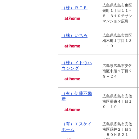
広島県広島市東区
（株）ＲＴＦ
光町１丁目１１－
５－３１０チサン
マンション広島
（株）いちろ
広島県広島市西区
楠木町１丁目１３
－１０
（株）イトウハ
広島県広島市安佐
ウジング
南区中須１丁目２
９－２４
（有）伊藤不動
広島県広島市安佐
産
南区長束４丁目１
０－１９
（有）エスケイ
広島県広島市安佐
ホーム
南区緑井２丁目３
－５０ＮＳ２１