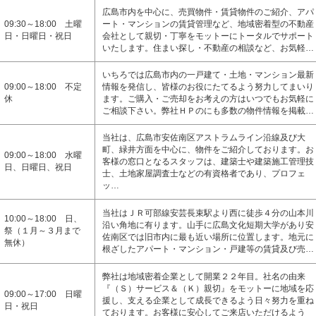
広島市内を中心に、売買物件・賃貸物件のご紹介、アパ
09:30～18:00 土曜
ート・マンションの賃貸管理など、地域密着型の不動産
日・日曜日・祝日
会社として親切・丁寧をモットーにトータルでサポート
いたします。住まい探し・不動産の相談など、お気軽…
いちろでは広島市内の一戸建て・土地・マンション最新
09:00～18:00 不定
情報を発信し、皆様のお役にたてるよう努力してまいり
休
ます。ご購入・ご売却をお考えの方はいつでもお気軽に
ご相談下さい。弊社ＨＰのにも多数の物件情報を掲載…
当社は、広島市安佐南区アストラムライン沿線及び大
町、緑井方面を中心に、物件をご紹介しております。お
09:00～18:00 水曜
客様の窓口となるスタッフは、建築士や建築施工管理技
日、日曜日、祝日
士、土地家屋調査士などの有資格者であり、プロフェ
ッ…
当社はＪＲ可部線安芸長束駅より西に徒歩４分の山本川
10:00～18:00 日、
沿い角地に有ります。山手に広島文化短期大学があり安
祭（１月～３月まで
佐南区では旧市内に最も近い場所に位置します。地元に
無休）
根ざしたアパート・マンション・戸建等の賃貸及び売…
弊社は地域密着企業として開業２２年目。社名の由来
『（Ｓ）サービス＆（Ｋ）親切』をモットーに地域を応
09:00～17:00 日曜
援し、支える企業として成長できるよう日々努力を重ね
日・祝日
ております。お客様に安心してご来店いただけるよう