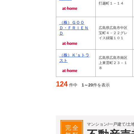
打越町１－１４
（株）ＧＯＯ
Ｄ・ＦＲＩＥＮ
広島県広島市中区
Ｄ
宝町４－２２グレ
イス緑陽１０１
（株）Ｋ’ｓトラ
広島県広島市南区
スト
上東雲町２３－１
８
124
件中
1～20
件を表示
マンション/一戸建て/土
完全