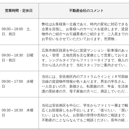
営業時間・定休日
不動産会社のコメント
弊社はお客様第一主義であり、時代の変化に対応できる
09:00～18:00 土、
企業を目指し、お客様へのサービスを提供します。賃貸
日、祝日
物件のご紹介〜お引越業者のご紹介まで、ご入居までの
お手伝いをさせていただいております。売買物…
広島市南区段原を中心に賃貸マンション・駐車場のあっ
09:00～18:30 日曜
せん・管理 土地売買を主な業務として営業しておりま
日・祝日
す。シングルタイプからファミリータイプまで、個人の
方から法人の方まで、当社スタッフがご案内させてい…
当社には、安佐南区内のアストラムラインとＪＲ可部線
09:00～17:00 水曜
沿線の賃貸物件情報が色々あります。男女の学生さん、
日
一人住まいの方、新婚さん、転勤族の方、年金、生活保
護の受給者の方、母子家族の方々に、満足していただ…
当社は安佐南区を中心に、学生からファミリー層まで幅
09:30～18:30 木曜
広くお部屋探しをお手伝いします。「借りたい」「買い
日
たい」はもちろん、お部屋の管理や売却のご相談まで、
不動産のことならなんでもご相談ください。長年の経…