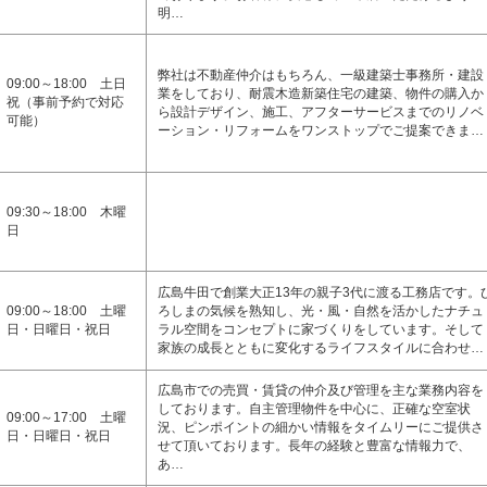
明…
弊社は不動産仲介はもちろん、一級建築士事務所・建設
09:00～18:00 土日
業をしており、耐震木造新築住宅の建築、物件の購入か
祝（事前予約で対応
ら設計デザイン、施工、アフターサービスまでのリノベ
可能）
ーション・リフォームをワンストップでご提案できま…
09:30～18:00 木曜
日
広島牛田で創業大正13年の親子3代に渡る工務店です。
09:00～18:00 土曜
ろしまの気候を熟知し、光・風・自然を活かしたナチュ
日・日曜日・祝日
ラル空間をコンセプトに家づくりをしています。そして
家族の成長とともに変化するライフスタイルに合わせ…
広島市での売買・賃貸の仲介及び管理を主な業務内容を
しております。自主管理物件を中心に、正確な空室状
09:00～17:00 土曜
況、ピンポイントの細かい情報をタイムリーにご提供さ
日・日曜日・祝日
せて頂いております。長年の経験と豊富な情報力で、
あ…