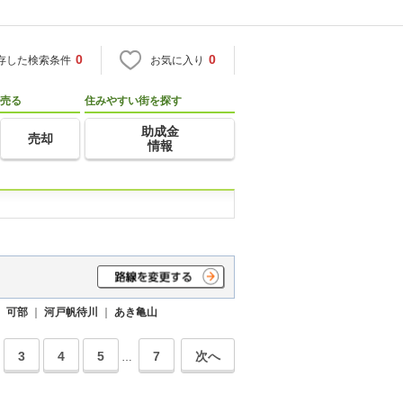
0
0
存した検索条件
お気に入り
売る
住みやすい街を探す
助成金
売却
情報
｜
可部
｜
河戸帆待川
｜
あき亀山
3
4
5
7
次へ
…