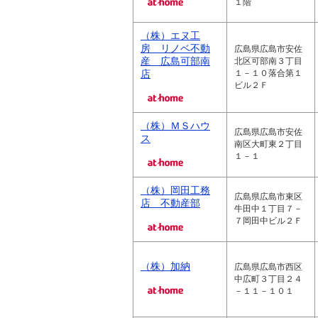
１階
（株）エヌ工
房 リノベ不動
広島県広島市安佐
産 広島可部南
北区可部南３丁目
店
１－１０落合第１
ビル２Ｆ
（株）ＭＳハウ
広島県広島市安佐
ス
南区大町東２丁目
１－１
（株）岡田工務
広島県広島市東区
店 不動産部
牛田中１丁目７－
７岡田中ビル２Ｆ
（株）加納
広島県広島市西区
中広町３丁目２４
－１１－１０１