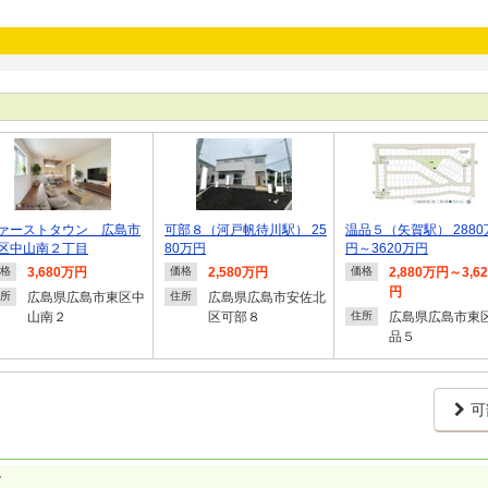
ァーストタウン 広島市
可部８（河戸帆待川駅） 25
温品５（矢賀駅） 2880
区中山南２丁目
80万円
円～3620万円
3,680万円
2,580万円
2,880万円～3,6
格
価格
価格
円
広島県広島市東区中
広島県広島市安佐北
所
住所
山南２
区可部８
広島県広島市東
住所
品５
可
す