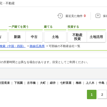
住宅・不動産
0
最近見た物件
保
一戸建てを買う
建てる
投資する
不動産
古
新築
中古
土地
土地活用
投資
検索（中国・四国）
>
路線/広島県
>
可部線の不動産会社一覧
際の所要時間とは異なる場合があります。目安としてご利用ください。
安芸長束
｜
下祇園
｜
古市橋
｜
大町
｜
緑井
｜
七軒茶屋
｜
梅林
｜
上八木
｜
中島
1
2