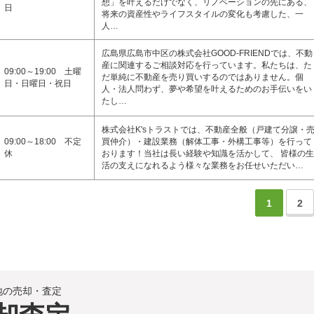
想」を叶えるだけでなく、リノベーションの先にある、
日
将来の資産性やライフスタイルの変化も考慮した、一
人…
広島県広島市中区の株式会社GOOD-FRIENDでは、不動
産に関連するご相談対応を行っています。私たちは、た
09:00～19:00 土曜
だ単純に不動産を売り買いするのではありません。個
日・日曜日・祝日
人・法人問わず、夢や希望を叶えるためのお手伝いをい
たし…
株式会社K'sトラストでは、不動産全般（戸建て分譲・
09:00～18:00 不定
買仲介）・建設業務（解体工事・外構工事等）を行って
休
おります！当社は長い経験や知識を活かして、 皆様の生
活の支えになれるよう様々な業務をお任せいただい…
1
2
地の売却・査定