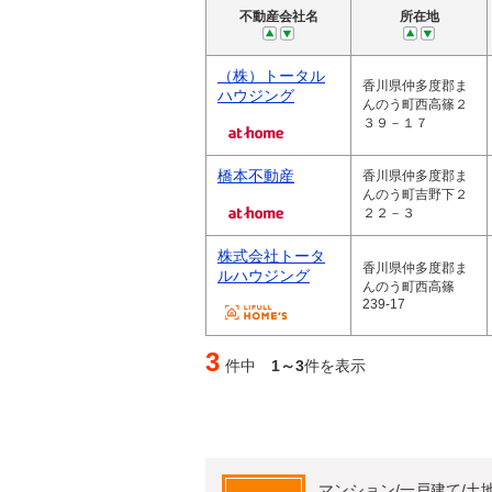
不動産会社名
所在地
（株）トータル
香川県仲多度郡ま
ハウジング
んのう町西高篠２
３９－１７
橋本不動産
香川県仲多度郡ま
んのう町吉野下２
２２－３
株式会社トータ
香川県仲多度郡ま
ルハウジング
んのう町西高篠
239-17
3
件中
1～3
件を表示
マンション/一戸建て/土