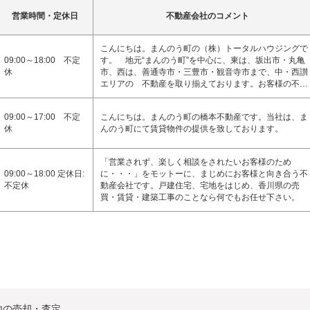
営業時間・定休日
不動産会社のコメント
こんにちは。まんのう町の（株）トータルハウジングで
09:00～18:00 不定
す。 地元“まんのう町”を中心に、東は、坂出市・丸亀
休
市、西は、善通寺市・三豊市・観音寺市まで、中・西讃
エリアの 不動産を取り揃えております。お客様の不…
09:00～17:00 不定
こんにちは。まんのう町の橋本不動産です。当社は、ま
休
んのう町にて賃貸物件の提供を致しております。
「営業されず、楽しく相談をされたいお客様のため
09:00～18:00 定休日:
に・・・」をモットーに、まじめにお客様と向き合う不
不定休
動産会社です。戸建住宅、宅地をはじめ、香川県の売
買・賃貸・建築工事のことなら何でもお任せ下さい。
地の売却・査定