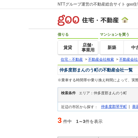
NTTグループ運営の不動産総合サイト goo
借りる
マンションを買う
店舗･
賃貸
新築
中
事業用
住宅・不動産
>
不動産会社検索
>
不動産会社
仲多度郡まんのう町の不動産会社一覧
※乗車する時間帯や乗り換え時間によって、実
検索条件
エリア：仲多度郡まんのう町
仲多度郡琴平町
|
善
近辺の市区から探す：
3
件中
1～3
件を表示