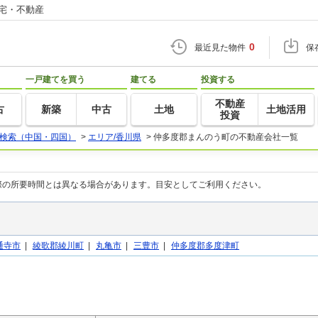
住宅・不動産
0
最近見た物件
保
一戸建てを買う
建てる
投資する
不動産
古
新築
中古
土地
土地活用
投資
検索（中国・四国）
>
エリア/香川県
>
仲多度郡まんのう町の不動産会社一覧
際の所要時間とは異なる場合があります。目安としてご利用ください。
通寺市
|
綾歌郡綾川町
|
丸亀市
|
三豊市
|
仲多度郡多度津町