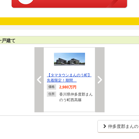
一戸建て
【タマタウンまんのう町】
先着限定！期間…
2,980万円
価格
香川県仲多度郡まん
住所
のう町西高篠
仲多度郡まんの