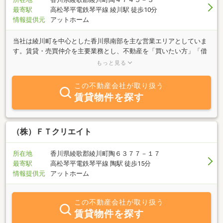
最寄駅
高松琴平電鉄琴平線 綾川駅 徒歩10分
情報提供元
アットホーム
当社は綾川町を中心とした香川県南部を主な営業エリアとしていま
す。賃貸・売買仲介を主要業務とし、不動産を「買いたい方」「借
りたい方」、「売りたい方」「貸したい方」の双方の立場よりのご
もっと見る
提案をさせていただいております。スピーディに対応し、喜ばれ・
信頼され・感謝され、将来にわたって強い絆で結ばれていくような
この不動産会社が取り扱う
パートナーとなっていくことをモットーとして努めてまいります。
賃貸物件を探す
どんな些細な事でも構いませんので、まずは一度ご連絡下さい。皆
様のご来店を心よりお待ちしております。◆◆※定休日は日曜日で
す。（入退去の立会いに関しましては対応致します）◆◆
（株）ＦＴクリエイト
所在地
香川県綾歌郡綾川町陶６３７７－１７
最寄駅
高松琴平電鉄琴平線 陶駅 徒歩15分
情報提供元
アットホーム
この不動産会社が取り扱う
賃貸物件を探す