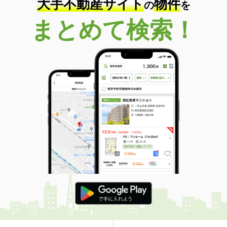
大手不動産サイト
物件
の
を
まとめて検索！