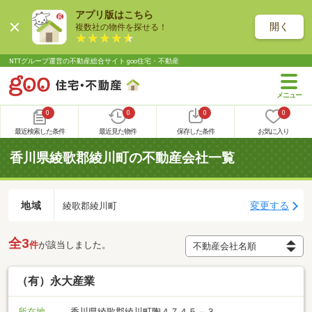
アプリ版はこちら
開く
複数社の物件を探せる！
NTTグループ運営の不動産総合サイト goo住宅・不動産
0
0
0
0
最近検索した条件
最近見た物件
保存した条件
お気に入り
香川県綾歌郡綾川町の不動産会社一覧
地域
変更する
綾歌郡綾川町
全3
件
が該当しました。
（有）永大産業
所在地
香川県綾歌郡綾川町陶４７４５－３