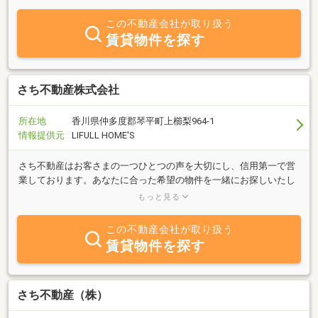
が喜びです。『売りたい』『買いたい』『借りたい』方へ精一杯お
手伝いさせて頂きますのでお気軽にお声掛け下さいませ。
この不動産会社が取り扱う
賃貸物件を探す
さち不動産株式会社
所在地
香川県仲多度郡琴平町上櫛梨964-1
情報提供元
LIFULL HOME'S
さち不動産はお客さまの一つひとつの声を大切にし、信用第一で営
業しております。あなたに合った希望の物件を一緒にお探しいたし
ます。周辺地域の賃貸物件も取り扱っておりますので、お気軽にお
もっと見る
問い合わせください。
この不動産会社が取り扱う
賃貸物件を探す
さち不動産（株）