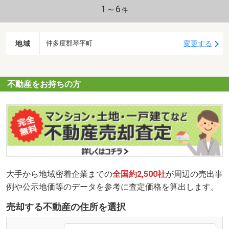
1～6
件
地域
変更する
仲多度郡琴平町
不動産をお持ちの方
大手から地域密着企業までの
全国約2,500社
が周辺の売出事
例や公示地価等のデータを参考に査定価格を算出します。
売却する不動産の住所を選択