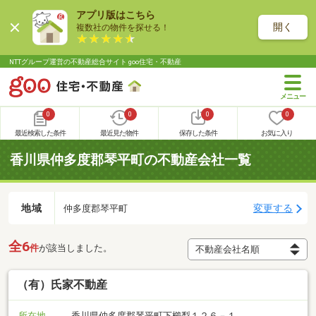
アプリ版はこちら
開く
複数社の物件を探せる！
NTTグループ運営の不動産総合サイト goo住宅・不動産
0
0
0
0
最近検索した条件
最近見た物件
保存した条件
お気に入り
香川県仲多度郡琴平町の不動産会社一覧
地域
変更する
仲多度郡琴平町
全6
件
が該当しました。
（有）氏家不動産
所在地
香川県仲多度郡琴平町下櫛梨１２６－１