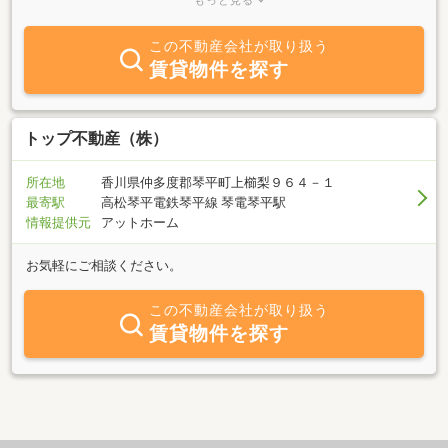
もっと見る
を中心として、中讃・西讃地区の、売りたい・買いたい・貸した
い・借りたい等あらゆる不動産のお問い合わせは、当社にご用命下
この不動産会社が取り扱う
さい。きっと見つかる“いい家・いい土地・いい仲介”
賃貸物件を探す
トップ不動産（株）
所在地
香川県仲多度郡琴平町上櫛梨９６４－１
最寄駅
高松琴平電鉄琴平線 琴電琴平駅
情報提供元
アットホーム
お気軽にご相談ください。
この不動産会社が取り扱う
賃貸物件を探す