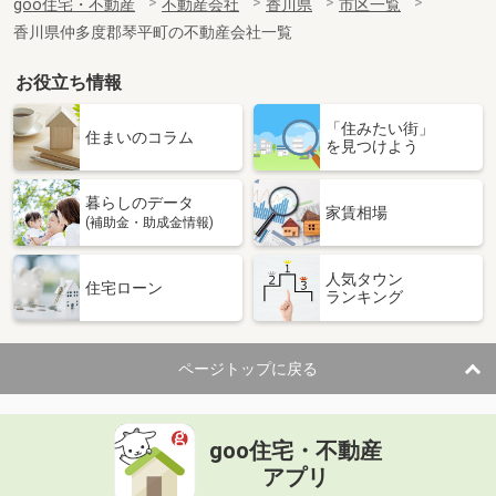
goo住宅・不動産
不動産会社
香川県
市区一覧
香川県仲多度郡琴平町の不動産会社一覧
お役立ち情報
「住みたい街」
住まいのコラム
を見つけよう
暮らしのデータ
家賃相場
(補助金・助成金情報)
人気タウン
住宅ローン
ランキング
ページトップに戻る
goo住宅・不動産
アプリ