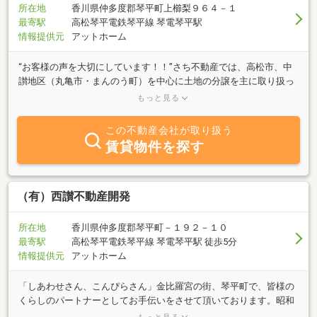
所在地
香川県仲多度郡琴平町上櫛梨９６４－１
最寄駅
高松琴平電鉄琴平線 琴電琴平駅
情報提供元
アットホーム
“お客様の声を大切にしています！！”さち不動産では、高松市、中
讃地区（丸亀市・まんのう町）を中心に土地の分譲を主に取り扱っ
ております。お客様の１つ１つの声を大切にし、信用第一で営業致
もっと見る
しております。あなたに合った希望の物件を一緒に探しません
か・・・！！尚、周辺地域の賃貸物件も取扱っておりますので、お
この不動産会社が取り扱う
気軽にお問い合わせ下さい。
賃貸物件を探す
（有）西讃不動産開発
所在地
香川県仲多度郡琴平町－１９２－１０
最寄駅
高松琴平電鉄琴平線 琴電琴平駅 徒歩5分
情報提供元
アットホーム
「しあわせさん、こんぴらさん」金比羅宮の街、琴平町で、皆様の
くらしのパートナーとしてお手伝いをさせて頂いております。昭和
４７年の創業以来、地域の皆様と共に歩んでまいりました。琴平町