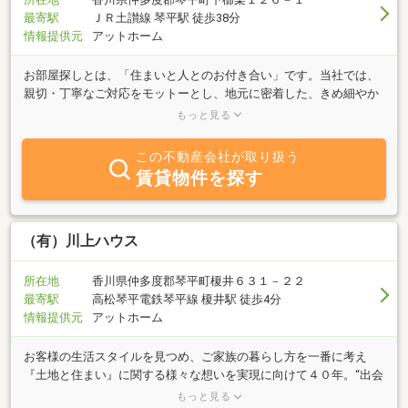
最寄駅
ＪＲ土讃線 琴平駅 徒歩38分
情報提供元
アットホーム
お部屋探しとは、「住まいと人とのお付き合い」です。当社では、
親切・丁寧なご対応をモットーとし、地元に密着した、きめ細やか
な情報＆サービスをご提供いたします。琴平町・まんのう町を中心
もっと見る
とした西讃エリアの物件のことなら、是非とも当社にお任せ下さ
い。またあらかじめご連絡を頂ければ営業時間外でもご対応いたし
この不動産会社が取り扱う
ますので、まずは何でもお気軽にご相談下さい。
賃貸物件を探す
（有）川上ハウス
所在地
香川県仲多度郡琴平町榎井６３１－２２
最寄駅
高松琴平電鉄琴平線 榎井駅 徒歩4分
情報提供元
アットホーム
お客様の生活スタイルを見つめ、ご家族の暮らし方を一番に考え
『土地と住まい』に関する様々な想いを実現に向けて４０年。“出会
えてよかった”思いきってよかった”とご満足の笑顔をいただける事
もっと見る