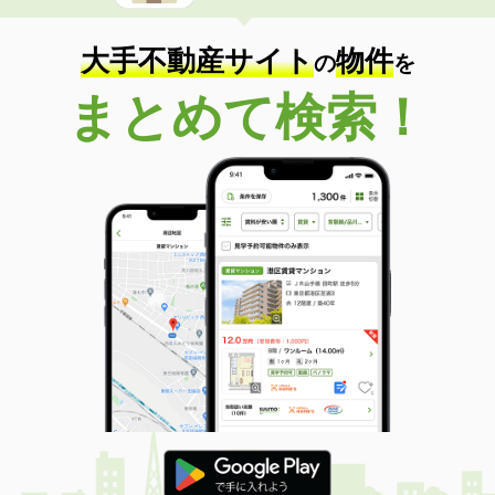
大手不動産サイト
物件
の
を
まとめて検索！