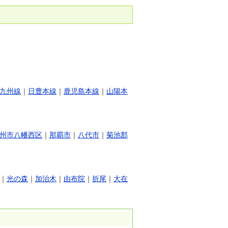
九州線
｜
日豊本線
｜
鹿児島本線
｜
山陽本
州市八幡西区
｜
那覇市
｜
八代市
｜
菊池郡
｜
光の森
｜
加治木
｜
由布院
｜
折尾
｜
大在