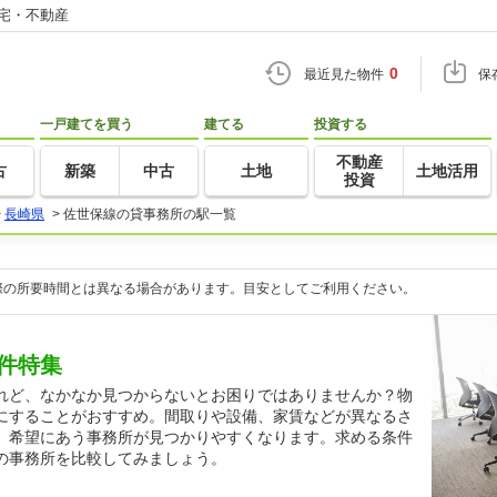
住宅・不動産
0
最近見た物件
保
一戸建てを買う
建てる
投資する
不動産
古
新築
中古
土地
土地活用
投資
>
長崎県
>
佐世保線の貸事務所の駅一覧
際の所要時間とは異なる場合があります。目安としてご利用ください。
件特集
れど、なかなか見つからないとお困りではありませんか？物
にすることがおすすめ。間取りや設備、家賃などが異なるさ
、希望にあう事務所が見つかりやすくなります。求める条件
の事務所を比較してみましょう。