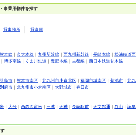
舗・事業用物件を探す
貸事務所
貸倉庫
熊本線
｜
久大本線
｜
九州新幹線
｜
西九州新幹線
｜
長崎本線
｜
松浦鉄道西
｜
博多南線
｜
くま川鉄道
｜
豊肥本線
｜
吉都線
｜
西日本鉄道甘木線
児島市
｜
熊本市南区
｜
北九州市小倉北区
｜
福岡市城南区
｜
菊池市
｜
北九
別府市
｜
北九州市小倉南区
｜
大野城市
｜
春日市
米
｜
大分
｜
西鉄久留米
｜
三潴
｜
天神
｜
長崎駅前
｜
天文館通
｜
谷山
｜
諫早
探す