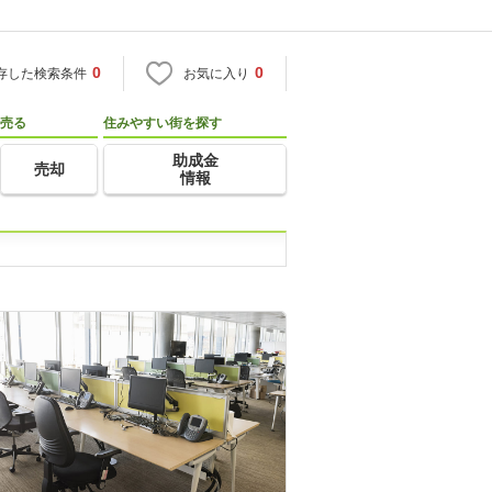
0
0
存した検索条件
お気に入り
売る
住みやすい街を探す
助成金
売却
情報