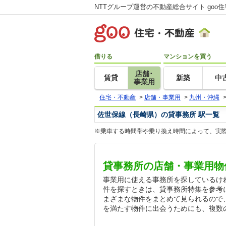
NTTグループ運営の不動産総合サイト goo
借りる
マンションを買う
店舗･
賃貸
新築
中
事業用
住宅・不動産
>
店舗・事業用
>
九州・沖縄
佐世保線（長崎県）の貸事務所 駅一覧
※乗車する時間帯や乗り換え時間によって、実
貸事務所の店舗・事業用物
事業用に使える事務所を探しているけ
件を探すときは、貸事務所特集を参考
まざまな物件をまとめて見られるので
を満たす物件に出会うためにも、複数