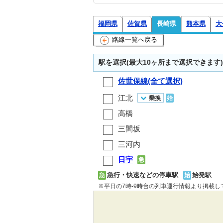
福岡県
佐賀県
長崎県
熊本県
大
路線一覧へ戻る
駅を選択(最大10ヶ所まで選択できます)
佐世保線(全て選択)
江北
乗換
始
高橋
三間坂
三河内
日宇
急
急行・快速などの停車駅
始発駅
急
始
※平日の7時-9時台の列車運行情報より掲載