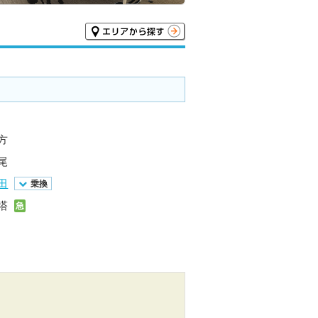
方
尾
田
乗換
塔
急