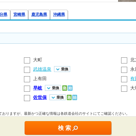
分県
宮崎県
鹿児島県
沖縄県
大町
北
武雄温泉
永
乗換
上有田
有
早岐
大
乗換
急
始
佐世保
乗換
急
始
しておりますが、最新かつ正確な情報は各鉄道会社のサイトにてご確認ください。