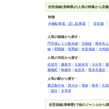
佐世保線(長崎県)の人気の特集から店
特徴
月極駐車場・貸し駐車場
貸店舗
人気の路線から探す :
門司港レトロ観光線
｜
日南線
｜
熊本市上
線
｜
肥薩線
｜
筑肥線
｜
佐世保線
｜
大村線
人気の市区から探す :
佐賀市
｜
霧島市
｜
久留米市
｜
大分市
｜
鹿
菊陽町
｜
鳥栖市
｜
姶良市
｜
熊本市東区
｜
人気の駅から探す :
鹿児島中央
｜
西大分
｜
博多
｜
熊本
｜
久留
｜
国分
｜
太宰府
佐世保線(長崎県)で他のジャンルから