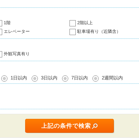
1階
2階以上
エレベーター
駐車場有り（近隣含）
外観写真有り
1日以内
3日以内
7日以内
2週間以内