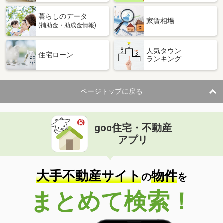
暮らしのデータ
家賃相場
(補助金・助成金情報)
人気タウン
住宅ローン
ランキング
ページトップに戻る
goo住宅・不動産
アプリ
大手不動産サイト
物件
の
を
まとめて検索！