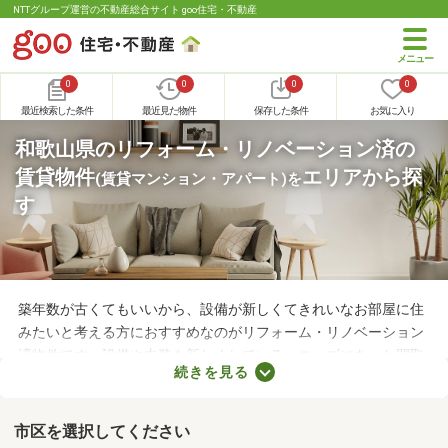
NTTグループ運営の不動産総合サイト goo住宅・不動産
0
0
0
0
最近検索した条件
最近見た物件
保存した条件
お気に入り
和歌山県のリフォーム・リノベーション済の
賃貸物件
エリアから探
(賃貸マンション・アパート)
を
す
築年数が古くてもいいから、設備が新しくてきれいなお部屋に住
みたいと考える方におすすめなのがリフォーム・リノベーション
済物件です。設備や内装を新しくしている・ニーズにあった間取
続きを見る
りに変えているなど、住みやすさが格段にアップしていることが
魅力。ここで紹介するリフォーム・リノベーション済物件を見比
べて、気になるお部屋を見つけましょう。
市区を選択してください