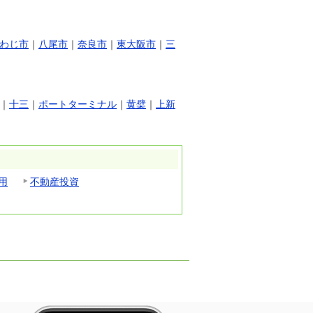
わじ市
｜
八尾市
｜
奈良市
｜
東大阪市
｜
三
｜
十三
｜
ポートターミナル
｜
黄檗
｜
上新
用
不動産投資