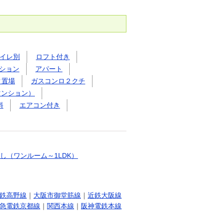
イレ別
ロフト付き
ション
アパート
ク置場
ガスコンロ２クチ
マンション）
料
エアコン付き
し（ワンルーム～1LDK）
鉄高野線
｜
大阪市御堂筋線
｜
近鉄大阪線
急電鉄京都線
｜
関西本線
｜
阪神電鉄本線