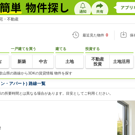
住宅・不動産
0
最近見た物件
保
一戸建てを買う
建てる
投資する
不動産
古
新築
中古
土地
土地活用
投資
歌山県の路線から3DKの賃貸情報 物件を探す
ン・アパート) 路線一覧
際の所要時間とは異なる場合があります。目安としてご利用ください。
！