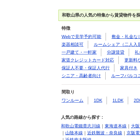
和歌山県の人気の特集から賃貸物件を
特徴
Webで見学予約可能
敷金・礼金な
楽器相談可
ルームシェア（二人入
一戸建て・一軒家
分譲賃貸
礼
家賃クレジットカード対応
更新料
保証人不要・保証人代行
家具付き
シニア・高齢者向け
ルーフバルコ
間取り
ワンルーム
1DK
1LDK
2D
人気の路線から探す :
和歌山電鐵貴志川線
｜
東海道本線
｜
大阪
｜
山陰本線
｜
近鉄難波・奈良線
｜
京阪電
｜
近鉄南大阪線