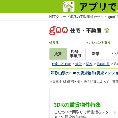
NTTグループ運営の不動産総合サイト goo
借りる
マンションを買う
店舗･
賃貸
新築
中
事業用
住宅・不動産
>
賃貸
>
関西
>
和歌山県
>
和
和歌山県の3DKの賃貸物件(賃貸マンショ
※乗車する時間帯や乗り換え時間によって、実
3DKの賃貸物件特集
こだわりの間取りで新生活をスタート
3DKの賃貸物件特集