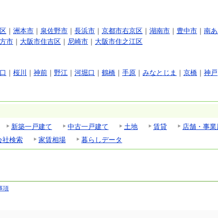
区
｜
洲本市
｜
泉佐野市
｜
長浜市
｜
京都市右京区
｜
湖南市
｜
豊中市
｜
南あ
方市
｜
大阪市住吉区
｜
尼崎市
｜
大阪市住之江区
口
｜
桜川
｜
神前
｜
野江
｜
河堀口
｜
鶴橋
｜
手原
｜
みなとじま
｜
京橋
｜
神戸
新築一戸建て
中古一戸建て
土地
賃貸
店舗・事業
会社検索
家賃相場
暮らしデータ
事項