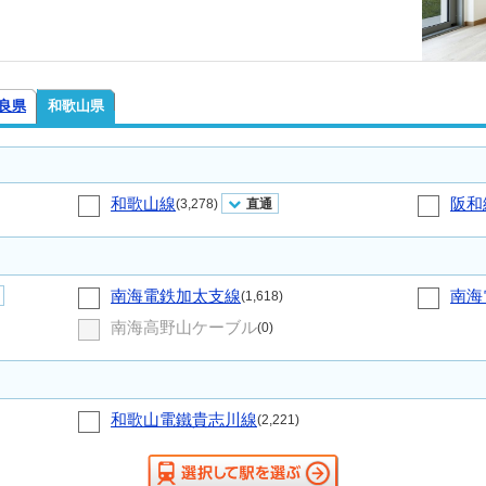
良県
和歌山県
和歌山線
阪和
(3,278)
直通
南海電鉄加太支線
南海
(1,618)
南海高野山ケーブル
(0)
和歌山電鐵貴志川線
(2,221)