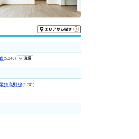
線
(5,246)
直通
電鉄高野線
(2,231)