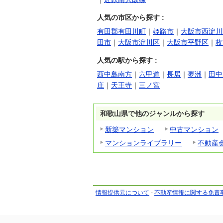
人気の市区から探す :
有田郡有田川町
｜
姫路市
｜
大阪市西淀川
田市
｜
大阪市淀川区
｜
大阪市平野区
｜
枚
人気の駅から探す :
西中島南方
｜
六甲道
｜
長居
｜
夢洲
｜
田中
庄
｜
天王寺
｜
三ノ宮
和歌山県で他のジャンルから探す
新築マンション
中古マンション
マンションライブラリー
不動産
情報提供元について
-
不動産情報に関する免責