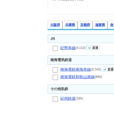
大阪府
兵庫県
京都府
滋賀県
奈
JR
紀勢本線
(4,112)
直通
南海電気鉄道
南海電鉄南海本線
(3,743)
直通
南海電鉄和歌山港線
(892)
その他私鉄
紀州鉄道
(145)