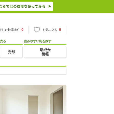
0
0
存した検索条件
お気に入り
売る
住みやすい街を探す
助成金
売却
情報