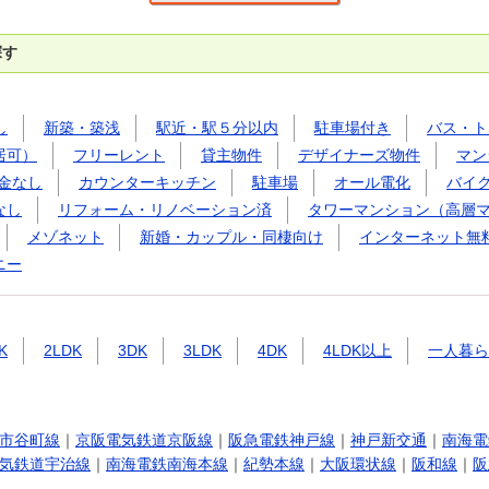
探す
し
新築・築浅
駅近・駅５分以内
駐車場付き
バス・ト
居可）
フリーレント
貸主物件
デザイナーズ物件
マン
金なし
カウンターキッチン
駐車場
オール電化
バイ
なし
リフォーム・リノベーション済
タワーマンション（高層
メゾネット
新婚・カップル・同棲向け
インターネット無
ニー
K
2LDK
3DK
3LDK
4DK
4LDK以上
一人暮ら
市谷町線
｜
京阪電気鉄道京阪線
｜
阪急電鉄神戸線
｜
神戸新交通
｜
南海電
気鉄道宇治線
｜
南海電鉄南海本線
｜
紀勢本線
｜
大阪環状線
｜
阪和線
｜
阪