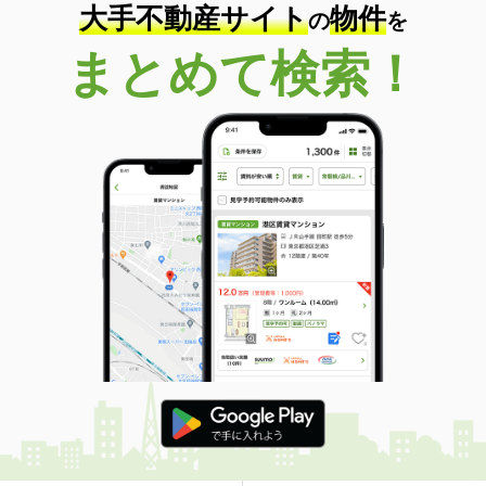
大手不動産サイト
物件
の
を
まとめて検索！