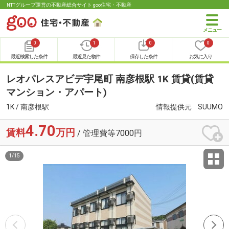
NTTグループ運営の不動産総合サイト goo住宅・不動産
0
1
0
0
最近検索した条件
最近見た物件
保存した条件
お気に入り
レオパレスアビデ宇尾町 南彦根駅 1K 賃貸(賃貸
マンション・アパート)
1K / 南彦根駅
情報提供元
SUUMO
4.70
賃料
万円
/ 管理費等7000円
1
/
15