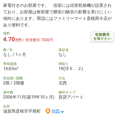
家電付きのお部屋です。 浴室には浴室乾燥機が設置され
ており、お部屋は角部屋で隣室の騒音の影響を受けにくい
傾向にあります。周辺にはファミリーマート彦根西今店が
あり便利です。
賃料
初期費用
4.70
を知りたい
/ 管理費等 7000円
万円
敷 / 礼
保証金
なし / 1ヶ月
なし
専有面積
間取り
2
1K(洋６．２)
19.87m
所在階 / 階数
方位
2階 / 2階建
北西
築年数
物件タイプ
2006年11月(築19年10ヶ月)
賃貸アパート
住所
滋賀県彦根市宇尾町
地図