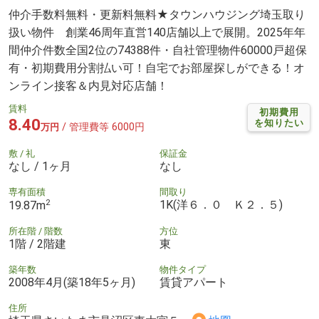
仲介手数料無料・更新料無料★タウンハウジング埼玉取り
扱い物件 創業46周年直営140店舗以上で展開。2025年年
間仲介件数全国2位の74388件・自社管理物件60000戸超保
有・初期費用分割払い可！自宅でお部屋探しができる！オ
ンライン接客＆内見対応店舗！
賃料
初期費用
8.40
を知りたい
/ 管理費等 6000円
万円
敷 / 礼
保証金
なし / 1ヶ月
なし
専有面積
間取り
2
1K(洋６．０ Ｋ２．５)
19.87m
所在階 / 階数
方位
1階 / 2階建
東
築年数
物件タイプ
2008年4月(築18年5ヶ月)
賃貸アパート
住所