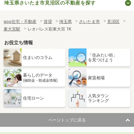
埼玉県さいたま市見沼区の不動産を探す
goo住宅・不動産
賃貸
埼玉県
さいたま市
見沼区
東大宮駅
レオパレス彩東大宮 1K
お役立ち情報
「住みたい街」
住まいのコラム
を見つけよう
暮らしのデータ
家賃相場
(補助金・助成金情報)
人気タウン
住宅ローン
ランキング
ページトップに戻る