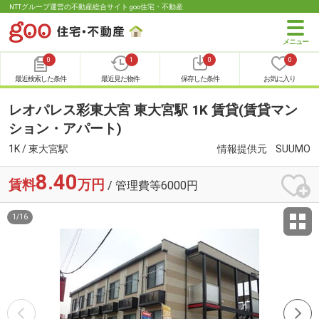
NTTグループ運営の不動産総合サイト goo住宅・不動産
0
1
0
0
最近検索した条件
最近見た物件
保存した条件
お気に入り
レオパレス彩東大宮 東大宮駅 1K 賃貸(賃貸マン
ション・アパート)
1K / 東大宮駅
情報提供元
SUUMO
8.40
賃料
万円
/ 管理費等6000円
1
/
16