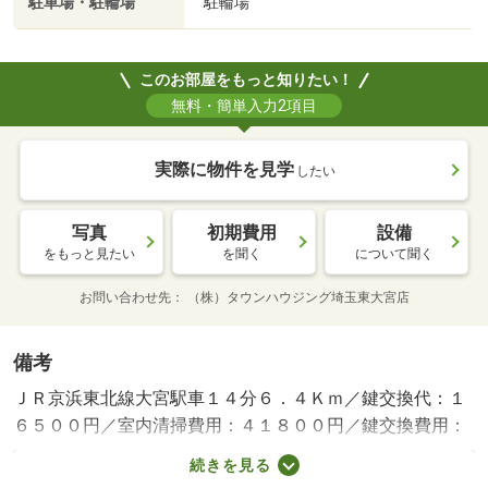
駐車場・駐輪場
駐輪場
このお部屋をもっと知りたい！
無料・簡単入力2項目
実際に物件を見学
したい
写真
初期費用
設備
をもっと見たい
を聞く
について聞く
お問い合わせ先
（株）タウンハウジング埼玉東大宮店
備考
ＪＲ京浜東北線大宮駅車１４分６．４Ｋｍ／鍵交換代：１
６５００円／室内清掃費用：４１８００円／鍵交換費用：
１０２６０円／更新料金額（円）：１６５００円、環境維
続きを見る
持費：５５０円／月／保証会社利用必：保証人代行会社