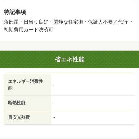
プラザ賃貸管理保証賃貸保証料 １００％保証人代行詳
特記事項
細 初回保証料月額総支払額の１００％ｏｒ１２０％年間
保証料１万円／普通借家０２年００ヶ月／単身者可／当社
角部屋・日当り良好・閑静な住宅街・保証人不要／代行 ・
は創業４６年埼玉・東京・神奈川・千葉・群馬エリアに特
初期費用カード決済可
化した直営１４０店舗超で展開している不動産賃貸仲介会
社でございます。落ち着いた雰囲気の店内で経験豊富なス
タッフと共にお部屋探しを楽しむことができます。どんな
省エネ性能
事でも構いません。『まずは貴方の理想をお聞かせ下さ
い。』当店スタッフは１２０％期待に応えます！是非お気
軽にお問合せくださいませ。／バストイレ別／エアコン／
エネルギー消費性
クロゼット／フローリング／ＴＶインターホン／浴室乾燥
-
能
機／室内洗濯置／陽当り良好／シューズボックス／システ
ムキッチン／角住戸／温水洗浄便座／脱衣所／２口コンロ
断熱性能
-
／駐輪場／即入居可／閑静な住宅地／敷金不要／ＩＨクッ
キングヒーター／ロフト／保証人不要／単身者相談／冷蔵
目安光熱費
-
庫／洗濯機／保証金不要／電子レンジ／家具付／敷地内ご
み置き場／礼金１ヶ月／ＩＴ重説 対応物件／初期費用カ
ード決済可／東大宮駅（ＪＲ 東北本線）（その他）まで