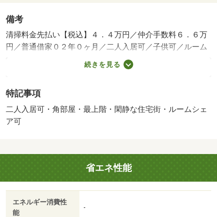
備考
清掃料金先払い【税込】４．４万円／仲介手数料６．６万
円／普通借家０２年０ヶ月／二人入居可／子供可／ルーム
シェア相談／平置駐／バストイレ別／エアコン／ガスコン
続きを見る
ロ対応／フローリング／室内洗濯置／シューズボックス／
角住戸／脱衣所／洗面所独立／押入／閑静な住宅地／照明
特記事項
付／駐車場１台無料／灯油暖房／単身者相談／二人入居相
談／物置／駅まで平坦／緑豊かな住宅地／灯油ボイラー／
二人入居可・角部屋・最上階・閑静な住宅街・ルームシェ
平坦地／ルームシェア相談／学生相談／風除室／平面駐車
ア可
場／ＬＤＫ１２畳以上／和室／全居室６畳以上／プロパン
ガス／洗面所に窓／洗面所にドア／じゅうたん張／ＢＳ／
ＩＴ重説 対応物件／全室照明付／ＪＡ伊達市 くみあい
省エネ性能
マーケット本店（もぎたて市）（スーパー）まで１１２９
ｍ／セイコーマート 伊達末永店（コンビニ）まで４４４
ｍ／ザ・ダイソー ＤＡＩＳＯ 伊達末永店（その他）ま
エネルギー消費性
で９９３ｍ／末永町内科クリニック（病院）まで５６９ｍ
-
能
／伊達市立光陵中学校（中学校）まで１０３６ｍ/賃貸戸