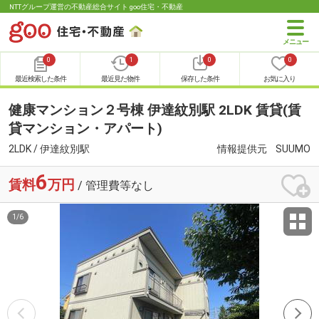
NTTグループ運営の不動産総合サイト goo住宅・不動産
0
1
0
0
最近検索した条件
最近見た物件
保存した条件
お気に入り
健康マンション２号棟 伊達紋別駅 2LDK 賃貸(賃
貸マンション・アパート)
2LDK / 伊達紋別駅
情報提供元
SUUMO
6
賃料
万円
/ 管理費等なし
1
/
6