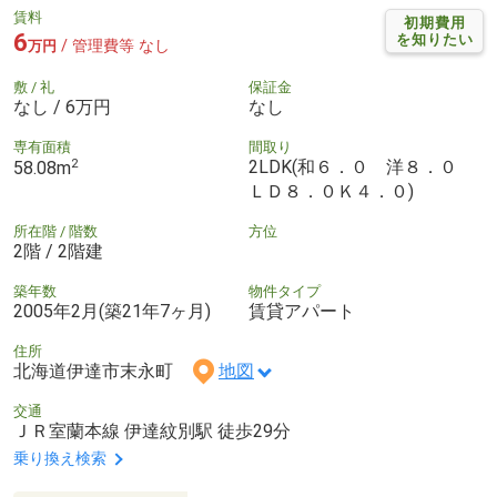
賃料
初期費用
6
を知りたい
/ 管理費等 なし
万円
敷 / 礼
保証金
なし / 6万円
なし
専有面積
間取り
2
2LDK(和６．０ 洋８．０
58.08m
ＬＤ８．０Ｋ４．０)
所在階 / 階数
方位
2階 / 2階建
築年数
物件タイプ
2005年2月(築21年7ヶ月)
賃貸アパート
住所
北海道伊達市末永町
地図
交通
ＪＲ室蘭本線 伊達紋別駅 徒歩29分
乗り換え検索