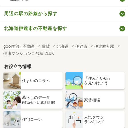
周辺の駅の路線から探す
北海道伊達市の不動産を探す
goo住宅・不動産
賃貸
北海道
伊達市
伊達紋別駅
健康マンション２号棟 2LDK
お役立ち情報
「住みたい街」
住まいのコラム
を見つけよう
暮らしのデータ
家賃相場
(補助金・助成金情報)
人気タウン
住宅ローン
ランキング