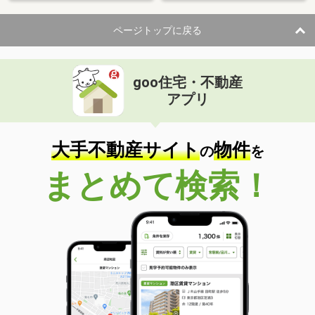
ページトップに戻る
goo住宅・不動産
アプリ
大手不動産サイト
物件
の
を
まとめて検索！