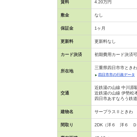
賃料
4.20万円
敷金
なし
保証金
1ヶ月
更新料
更新料なし
カード決済
初期費用カード決済
三重県四日市市とき
所在地
四日市市の行政データ
近鉄湯の山線 中川原駅
交通
近鉄湯の山線 伊勢松本
四日市あすなろう鉄道 
建物名
サープラスⅡときわ
間取り
2DK（洋６ 洋６ 