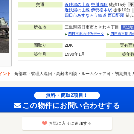
交通
近鉄湯の山線
中川原駅
徒歩15分
乗
近鉄湯の山線
伊勢松本駅
徒歩16分
四日市あすなろう鉄道
西日野駅
徒歩
所在地
三重県四日市市ときわ４丁目
周辺地
四日市市の行政データ
四日市市周辺
間取り
2DK
専有面
築年月
1998年1月
築年
イント
角部屋・管理人巡回・高齢者相談・ルームシェア可・初期費用
無料・簡単2項目！
この物件にお問い合わせする
お気に入りに追加する