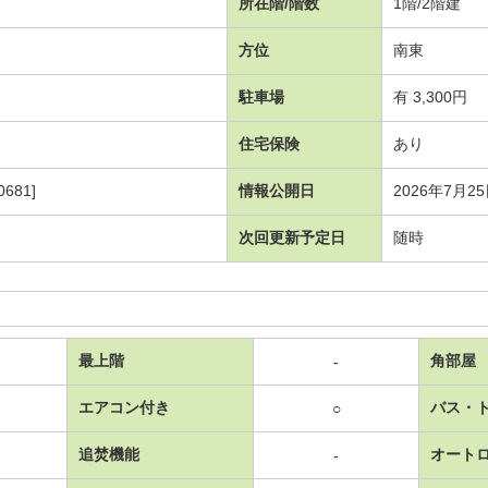
所在階/階数
1階/2階建
方位
南東
駐車場
有 3,300円
住宅保険
あり
681]
情報公開日
2026年7月2
次回更新予定日
随時
最上階
角部屋
-
エアコン付き
バス・
○
追焚機能
オート
-