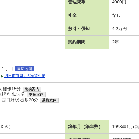
管理費等
4000円
礼金
なし
敷引・償却
4.2万円
契約期間
2年
可
わ４丁目
周辺地図
四日市市周辺の家賃相場
 徒歩15分
乗換案内
駅 徒歩16分
乗換案内
西日野駅 徒歩20分
乗換案内
ＤＫ６）
築年月（築年数）
1998年1月(