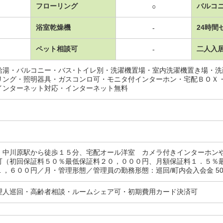
フローリング
バルコ
○
浴室乾燥機
24時間
-
ペット相談可
二人入
-
給湯・バルコニー・バス･トイレ別・洗濯機置場・室内洗濯機置き場・
リング・照明器具・ガスコンロ可・モニタ付インターホン・宅配ＢＯＸ
インターネット対応・インターネット無料
 中川原駅から徒歩１５分、宅配オール洋室 カメラ付きインターホン
可（初回保証料５０％最低保証料２０，０００円、月額保証料１．５％
１，６００円／月・管理形態／管理員の勤務形態：巡回/町内会入会金 5
理人巡回・高齢者相談・ルームシェア可・初期費用カード決済可