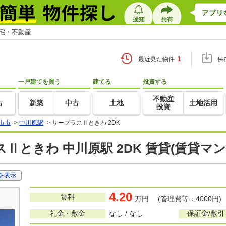
住宅・不動産
1
最近見た物件
保
一戸建てを買う
建てる
投資する
不動産
古
新築
中古
土地
土地活用
投資
市市
>
中川原駅
>
サープラスⅡときわ 2DK
Ⅱときわ 中川原駅 2DK 賃貸(賃貸マ
を表示
4.20
賃料
万円 (管理費等：4000円)
礼金・敷金
なし / なし
保証金/敷