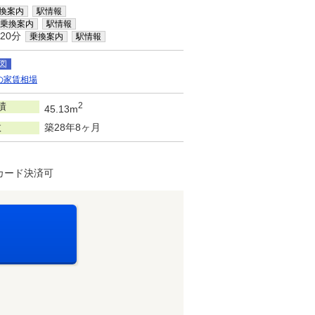
換案内
駅情報
乗換案内
駅情報
20分
乗換案内
駅情報
図
の家賃相場
積
2
45.13m
数
築28年8ヶ月
カード決済可