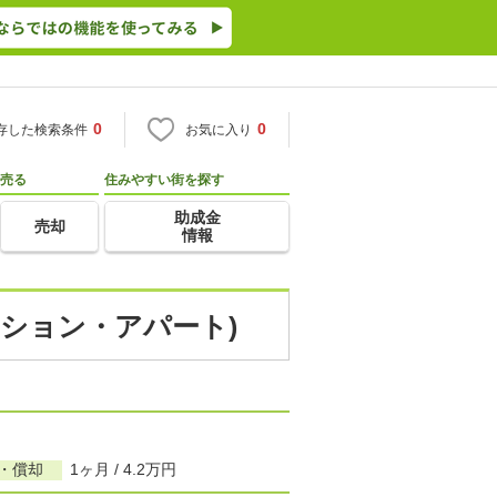
0
0
存した検索条件
お気に入り
売る
住みやすい街を探す
助成金
売却
情報
ンション・アパート)
引・償却
1ヶ月 / 4.2万円