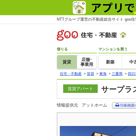
NTTグループ運営の不動産総合サイト goo
借りる
マンションを買う
店舗･
賃貸
新築
中
事業用
住宅・不動産
>
賃貸
>
東海
>
三重県
>
四日
サープラス
賃貸アパート
情報提供元
アットホーム
印刷画面