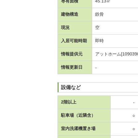
専有面積
45.13㎡
建物構造
鉄骨
現況
空
入居可能時期
即時
情報提供元
アットホーム[1090390
情報更新日
-
設備など
2階以上
-
駐車場（近隣含）
○
室内洗濯機置き場
○