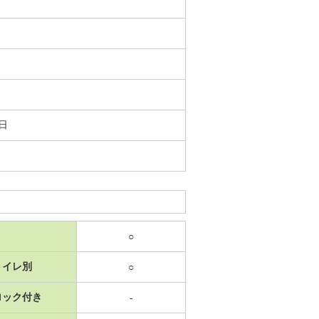
5日
○
トイレ別
○
ロック付き
-