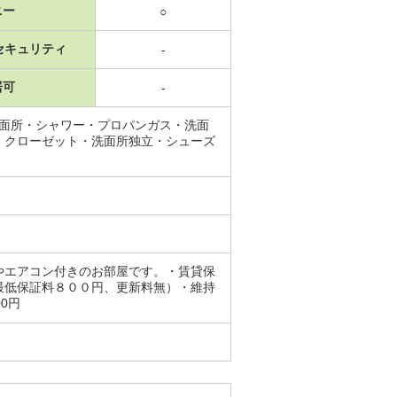
ニー
○
セキュリティ
-
居可
-
洗面所・シャワー・プロパンガス・洗面
・クローゼット・洗面所独立・シューズ
やエアコン付きのお部屋です。・賃貸保
最低保証料８００円、更新料無）・維持
00円