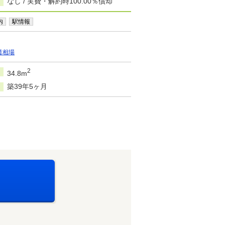
なし / 実費・解約時100.00％償却
内
駅情報
賃相場
2
34.8m
築39年5ヶ月