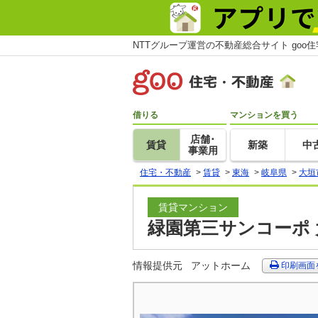
NTTグループ運営の不動産総合サイト goo
借りる
マンションを買う
店舗･
賃貸
新築
中
事業用
住宅・不動産
>
賃貸
>
東海
>
岐阜県
>
大垣
賃貸マンション
緑園第三サンコーポ 
情報提供元
アットホーム
印刷画面