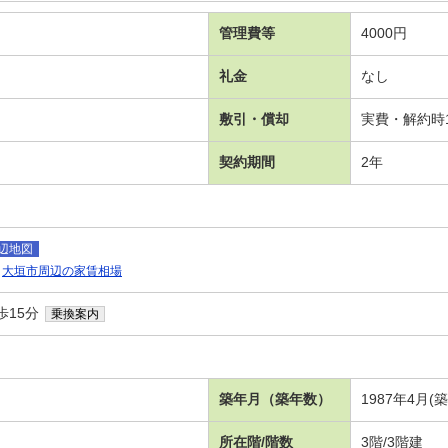
管理費等
4000円
礼金
なし
敷引・償却
実費・解約時1
契約期間
2年
辺地図
大垣市周辺の家賃相場
歩15分
乗換案内
）
築年月（築年数）
1987年4月(
所在階/階数
3階/3階建