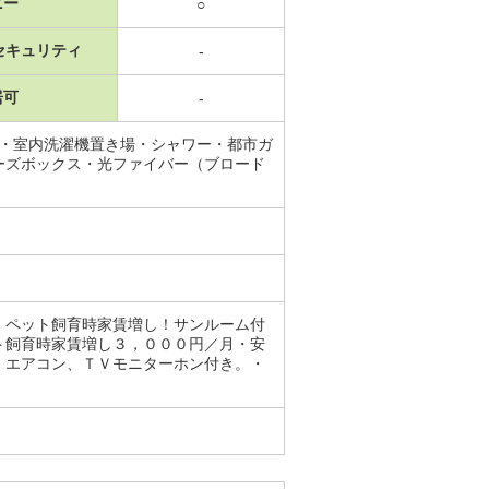
ニー
○
セキュリティ
-
居可
-
場・室内洗濯機置き場・シャワー・都市ガ
ーズボックス・光ファイバー（ブロード
。ペット飼育時家賃増し！サンルーム付
ト飼育時家賃増し３，０００円／月・安
。エアコン、ＴＶモニターホン付き。・