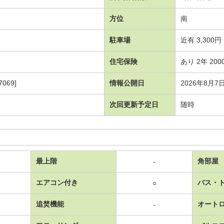
方位
南
駐車場
近有 3,300円
住宅保険
あり 2年 200
069]
情報公開日
2026年8月7
次回更新予定日
随時
最上階
角部屋
-
エアコン付き
バス・
○
追焚機能
オート
-