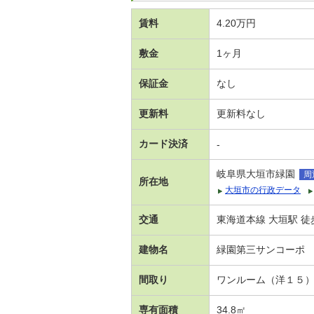
賃料
4.20万円
敷金
1ヶ月
保証金
なし
更新料
更新料なし
カード決済
-
岐阜県大垣市緑園
周
所在地
大垣市の行政データ
交通
東海道本線 大垣駅 徒
建物名
緑園第三サンコーポ
間取り
ワンルーム（洋１５
専有面積
34.8㎡