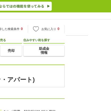
0
0
存した検索条件
お気に入り
売る
住みやすい街を探す
助成金
売却
情報
ン・アパート)