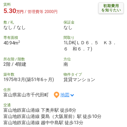
賃料
初期費用
5.30
を知りたい
/ 管理費等 2000円
万円
敷 / 礼
保証金
なし / なし
なし
専有面積
間取り
2
1LDK(ＬＤ６．５ Ｋ３．
40.94m
６ 和６．７)
所在階 / 階数
方位
2階 / 4階建
南
築年数
物件タイプ
1975年3月(築51年6ヶ月)
賃貸マンション
住所
富山県富山市千代田町
地図
交通
富山地鉄富山港線 下奥井駅 徒歩8分
富山地鉄富山港線 粟島（大阪屋前）駅 徒歩10分
富山地鉄富山港線 越中中島駅 徒歩13分