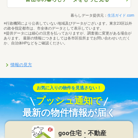
暮らしデータ提供元：
生活ガイド.com
※行政機関により公表していない地域及びデータがございます。東京23区以外
の政令指定都市は、市全体のデータとして表示しています。
※提供データには細心の注意を払っておりますが、調査後に変更がある場合が
あります。 最新の情報につきましては各市区役所までお問い合わせいただく
か、自治体HPなどをご確認ください。
情報の見方
お気に入りの物件を見逃さない！
プッシュ通知で
最新の物件情報が届く
goo住宅・不動産