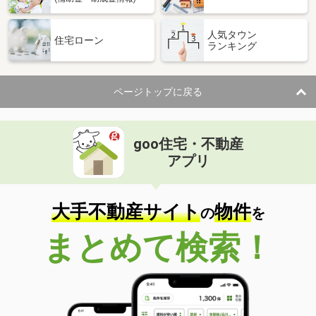
人気タウン
住宅ローン
ランキング
ページトップに戻る
goo住宅・不動産
アプリ
大手不動産サイト
物件
の
を
まとめて検索！