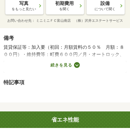
写真
初期費用
設備
をもっと見たい
を聞く
について聞く
お問い合わせ先
ミニミニＦＣ富山南店 （株）沢井エステートサービス
備考
賃貸保証等：加入要（初回：月額賃料の５０％ 月額：８
００円）・維持費等：町費６００円／月・オートロック、
インターネット無料、バルコニー、ＴＶドアホン、ＣＡＴ
続きを見る
Ｖ、システムキッチン、独立洗面台、エアコン、トランク
ルーム、温水洗浄暖房便座 他・仲介手数料：５８，３０
特記事項
０円/ルームクリーニング費 60000円
省エネ性能