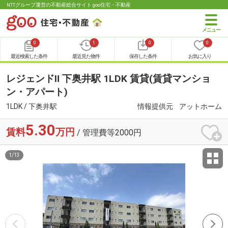
NTTグループ運営の不動産総合サイト goo住宅・不動産
0
1
0
0
最近検索した条件
最近見た物件
保存した条件
お気に入り
レジェンドⅡ 下奥井駅 1LDK 賃貸(賃貸マンショ
ン・アパート)
1LDK / 下奥井駅
情報提供元
アットホーム
5.30
賃料
万円
/ 管理費等2000円
1
/
13