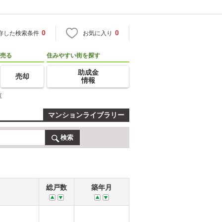
0
0
存した検索条件
お気に入り
売る
住みやすい街を探す
助成金
売却
情報
覧
マンションライブラリー
検索
総戸数
築年月