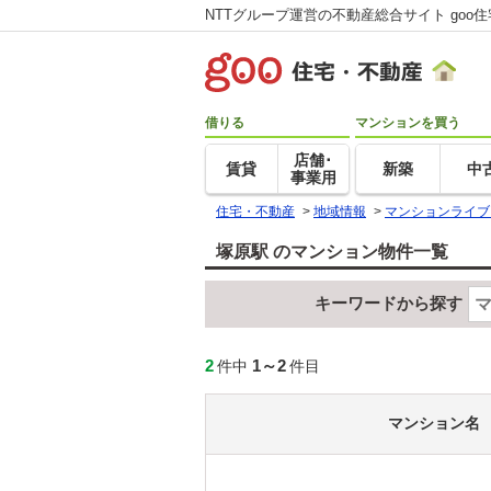
NTTグループ運営の不動産総合サイト goo
借りる
マンションを買う
店舗･
賃貸
新築
中
事業用
住宅・不動産
>
地域情報
>
マンションライブ
塚原駅 のマンション物件一覧
キーワードから探す
2
1～2
件中
件目
マンション名