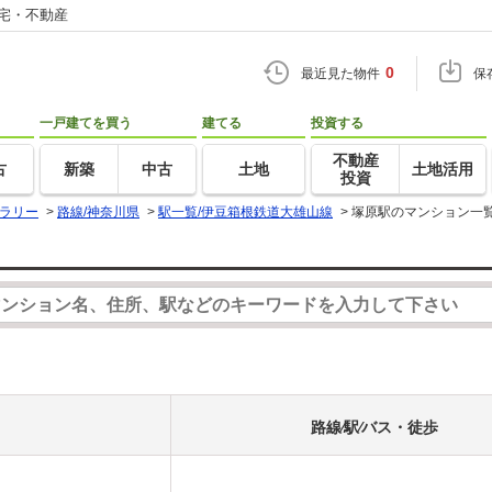
住宅・不動産
0
最近見た物件
保
一戸建てを買う
建てる
投資する
不動産
古
新築
中古
土地
土地活用
投資
ラリー
>
路線/神奈川県
>
駅一覧/伊豆箱根鉄道大雄山線
>
塚原駅のマンション一
路線⁄駅⁄バス・徒歩