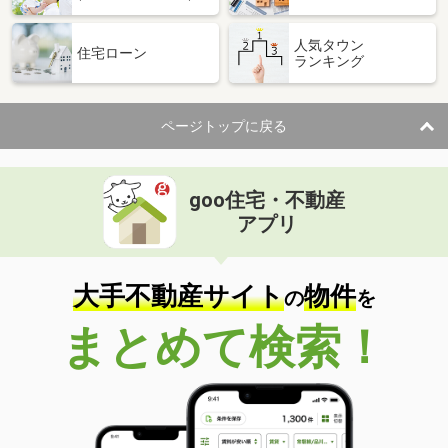
人気タウン
住宅ローン
ランキング
ページトップに戻る
goo住宅・不動産
アプリ
大手不動産サイト
物件
の
を
まとめて検索！