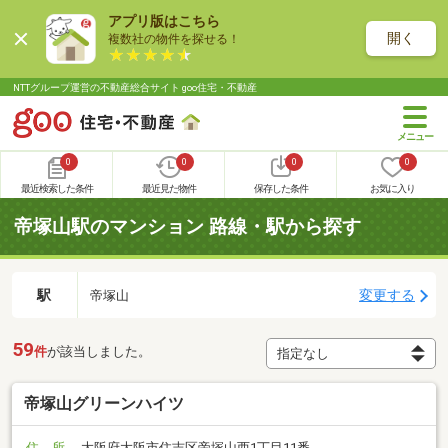
アプリ版はこちら
開く
複数社の物件を探せる！
NTTグループ運営の不動産総合サイト goo住宅・不動産
0
0
0
0
最近検索した条件
最近見た物件
保存した条件
お気に入り
帝塚山駅のマンション 路線・駅から探す
駅
変更する
帝塚山
59
件
が該当しました。
帝塚山グリーンハイツ
住 所
大阪府大阪市住吉区帝塚山西1丁目11番