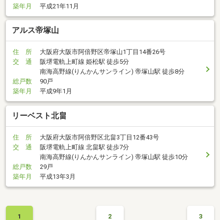
築年月
平成21年11月
アルス帝塚山
住 所
大阪府大阪市阿倍野区帝塚山1丁目14番26号
交 通
阪堺電軌上町線 姫松駅 徒歩5分
南海高野線(りんかんサンライン) 帝塚山駅 徒歩8分
総戸数
90戸
築年月
平成9年1月
リーベスト北畠
住 所
大阪府大阪市阿倍野区北畠3丁目12番43号
交 通
阪堺電軌上町線 北畠駅 徒歩7分
南海高野線(りんかんサンライン) 帝塚山駅 徒歩10分
総戸数
29戸
築年月
平成13年3月
1
2
3