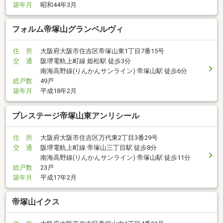
築年月
昭和44年3月
フォルム帝塚山グランベルヴィ
住 所
大阪府大阪市住吉区帝塚山東1丁目7番15号
交 通
阪堺電軌上町線 姫松駅 徒歩3分
南海高野線(りんかんサンライン) 帝塚山駅 徒歩6分
総戸数
49戸
築年月
平成18年2月
プレステージ帝塚山東アンリシール
住 所
大阪府大阪市住吉区万代東2丁目3番29号
交 通
阪堺電軌上町線 帝塚山三丁目駅 徒歩8分
南海高野線(りんかんサンライン) 帝塚山駅 徒歩11分
総戸数
23戸
築年月
平成17年2月
帝塚山イクス