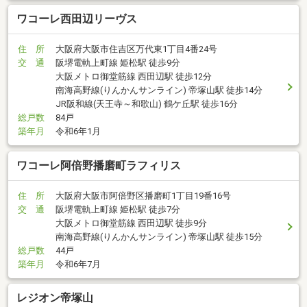
ワコーレ西田辺リーヴス
住 所
大阪府大阪市住吉区万代東1丁目4番24号
交 通
阪堺電軌上町線 姫松駅 徒歩9分
大阪メトロ御堂筋線 西田辺駅 徒歩12分
南海高野線(りんかんサンライン) 帝塚山駅 徒歩14分
JR阪和線(天王寺～和歌山) 鶴ケ丘駅 徒歩16分
総戸数
84戸
築年月
令和6年1月
ワコーレ阿倍野播磨町ラフィリス
住 所
大阪府大阪市阿倍野区播磨町1丁目19番16号
交 通
阪堺電軌上町線 姫松駅 徒歩7分
大阪メトロ御堂筋線 西田辺駅 徒歩9分
南海高野線(りんかんサンライン) 帝塚山駅 徒歩15分
総戸数
44戸
築年月
令和6年7月
レジオン帝塚山