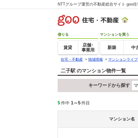
NTTグループ運営の不動産総合サイト goo
借りる
マンションを買う
店舗･
賃貸
新築
中
事業用
住宅・不動産
>
地域情報
>
マンションライブ
二子駅 のマンション物件一覧
キーワードから探す
5
1～5
件中
件目
マンション名