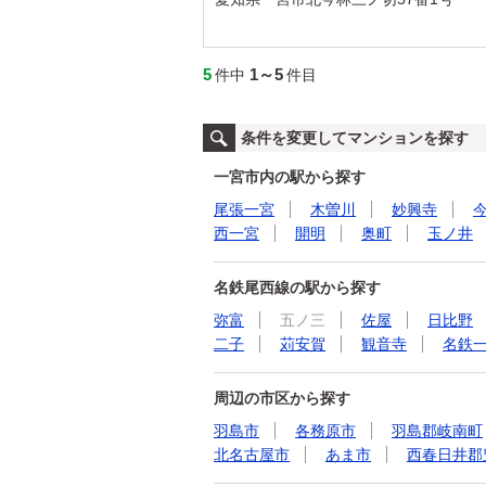
5
1～5
件中
件目
条件を変更してマンションを探す
一宮市内の駅から探す
尾張一宮
木曽川
妙興寺
西一宮
開明
奥町
玉ノ井
名鉄尾西線の駅から探す
弥富
五ノ三
佐屋
日比野
二子
苅安賀
観音寺
名鉄
周辺の市区から探す
羽島市
各務原市
羽島郡岐南町
北名古屋市
あま市
西春日井郡