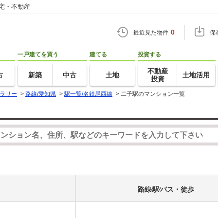
住宅・不動産
0
最近見た物件
保
一戸建てを買う
建てる
投資する
不動産
古
新築
中古
土地
土地活用
投資
ラリー
>
路線/愛知県
>
駅一覧/名鉄尾西線
>
二子駅のマンション一覧
路線⁄駅⁄バス・徒歩