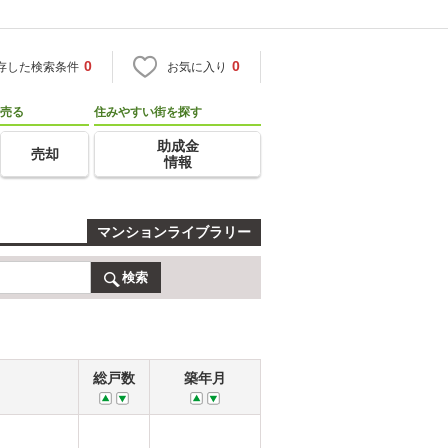
0
0
存した検索条件
お気に入り
売る
住みやすい街を探す
助成金
売却
情報
マンションライブラリー
検索
総戸数
築年月