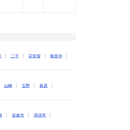
原
二子
苅安賀
観音寺
山崎
玉野
萩原
市
岩倉市
清須市