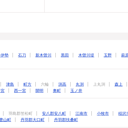
今伊勢
石刀
新木曽川
黒田
木曽川堤
玉野
萩
津島
町方
六輪
渕高
丸渕
上丸渕
森上
一宮
西一宮
開明
奥町
玉ノ井
羽島郡笠松町
安八郡安八町
江南市
小牧市
稲沢
豊山町
丹羽郡大口町
丹羽郡扶桑町