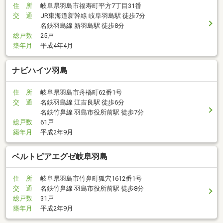
住 所
岐阜県羽島市福寿町平方7丁目31番
交 通
JR東海道新幹線 岐阜羽島駅 徒歩7分
名鉄羽島線 新羽島駅 徒歩8分
総戸数
25戸
築年月
平成4年4月
ナビハイツ羽島
住 所
岐阜県羽島市舟橋町62番1号
交 通
名鉄羽島線 江吉良駅 徒歩6分
名鉄竹鼻線 羽島市役所前駅 徒歩7分
総戸数
61戸
築年月
平成2年9月
ベルトピアエグゼ岐阜羽島
住 所
岐阜県羽島市竹鼻町狐穴1612番1号
交 通
名鉄竹鼻線 羽島市役所前駅 徒歩8分
総戸数
31戸
築年月
平成2年9月