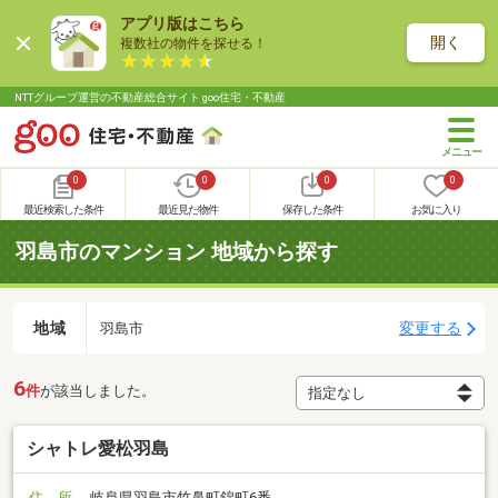
アプリ版はこちら
開く
複数社の物件を探せる！
NTTグループ運営の不動産総合サイト goo住宅・不動産
0
0
0
0
最近検索した条件
最近見た物件
保存した条件
お気に入り
羽島市のマンション 地域から探す
地域
変更する
羽島市
6
件
が該当しました。
シャトレ愛松羽島
住 所
岐阜県羽島市竹鼻町錦町6番