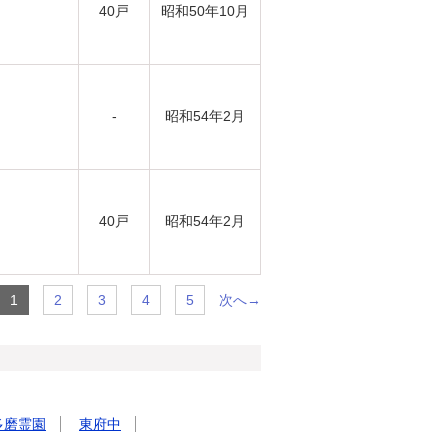
40戸
昭和50年10月
-
昭和54年2月
40戸
昭和54年2月
次へ→
1
2
3
4
5
多磨霊園
東府中