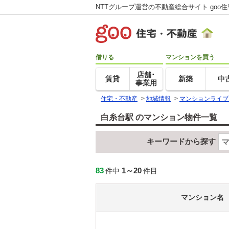
NTTグループ運営の不動産総合サイト goo
借りる
マンションを買う
店舗･
賃貸
新築
中
事業用
住宅・不動産
>
地域情報
>
マンションライブ
白糸台駅 のマンション物件一覧
キーワードから探す
83
1～20
件中
件目
マンション名