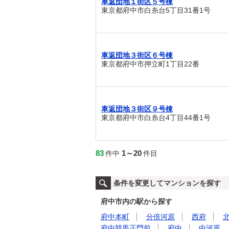
車返団地１街区５号棟
東京都府中市白糸台5丁目31番1号
車返団地３街区６号棟
東京都府中市押立町1丁目22番
車返団地３街区９号棟
東京都府中市白糸台4丁目44番1号
83
1～20
件中
件目
条件を変更してマンションを探す
府中市内の駅から探す
府中本町
分倍河原
西府
府中競馬正門前
府中
中河原