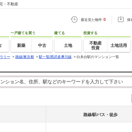
住宅・不動産
0
最近見た物件
保
一戸建てを買う
建てる
投資する
不動産
古
新築
中古
土地
土地活用
投資
ラリー
>
路線/東京都
>
駅一覧/西武多摩川線
>
白糸台駅のマンション一覧
路線⁄駅⁄バス・徒歩