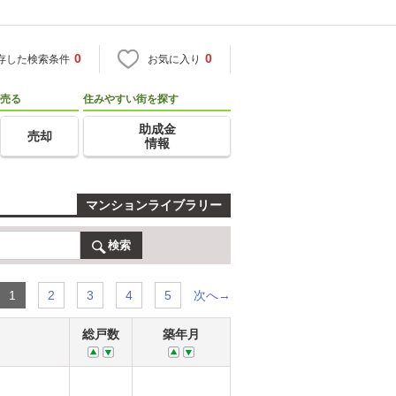
0
0
存した検索条件
お気に入り
売る
住みやすい街を探す
助成金
売却
情報
マンションライブラリー
検索
次へ→
1
2
3
4
5
総戸数
築年月