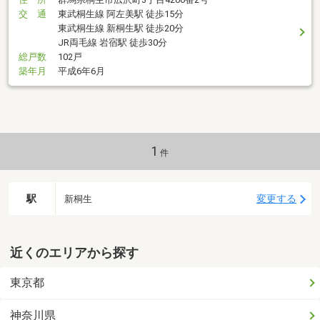
交 通
東武桐生線 阿左美駅 徒歩15分
東武桐生線 新桐生駅 徒歩20分
JR両毛線 岩宿駅 徒歩30分
総戸数
102戸
築年月
平成6年6月
1
件
駅
変更する
新桐生
近くのエリアから探す
東京都
神奈川県