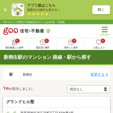
アプリ版はこちら
開く
複数社の物件を探せる！
NTTグループ運営の不動産総合サイト goo住宅・不動産
0
0
0
0
最近検索した条件
最近見た物件
保存した条件
お気に入り
新桐生駅のマンション 路線・駅から探す
駅
変更する
新桐生
1
件
が該当しました。
グランドヒル聖
住 所
群馬県桐生市広沢町3丁目4206番2号