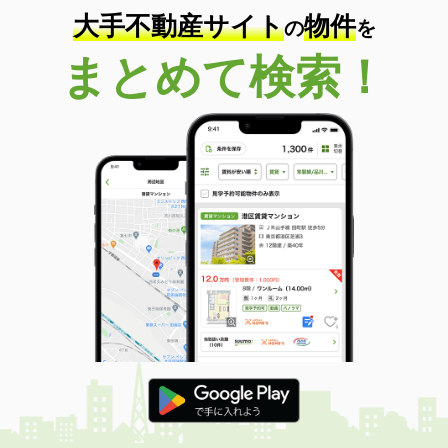
大手不動産サイト
物件
の
を
まとめて検索！