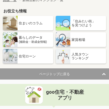
路線一覧
新桐生駅のマンション一覧
お役立ち情報
「住みたい街」
住まいのコラム
を見つけよう
暮らしのデータ
家賃相場
(補助金・助成金情報)
人気タウン
住宅ローン
ランキング
ページトップに戻る
goo住宅・不動産
アプリ