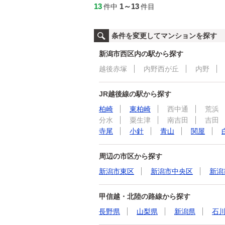
13
1～13
件中
件目
条件を変更してマンションを探す
新潟市西区内の駅から探す
越後赤塚
内野西が丘
内野
JR越後線の駅から探す
柏崎
東柏崎
西中通
荒浜
分水
粟生津
南吉田
吉田
寺尾
小針
青山
関屋
周辺の市区から探す
新潟市東区
新潟市中央区
新潟
甲信越・北陸の路線から探す
長野県
山梨県
新潟県
石