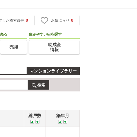
0
0
存した検索条件
お気に入り
売る
住みやすい街を探す
助成金
売却
情報
マンションライブラリー
検索
総戸数
築年月