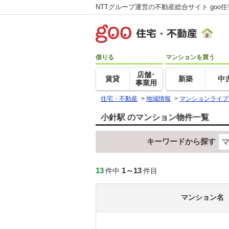
NTTグループ運営の不動産総合サイト goo
借りる
マンションを買う
店舗･
賃貸
新築
中
事業用
住宅・不動産
>
地域情報
>
マンションライブ
小針駅 のマンション物件一覧
キーワードから探す
13
1～13
件中
件目
マンション名