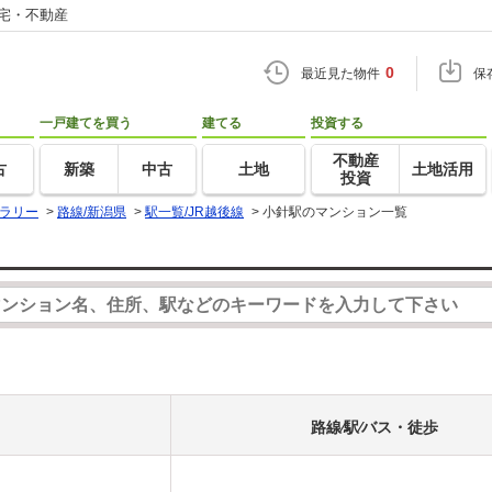
住宅・不動産
0
最近見た物件
保
一戸建てを買う
建てる
投資する
不動産
古
新築
中古
土地
土地活用
投資
ラリー
>
路線/新潟県
>
駅一覧/JR越後線
>
小針駅のマンション一覧
路線⁄駅⁄バス・徒歩