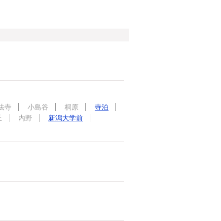
法寺
小島谷
桐原
寺泊
丘
内野
新潟大学前