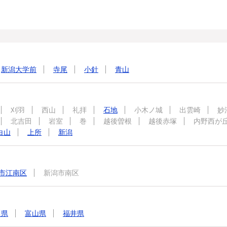
新潟大学前
寺尾
小針
青山
刈羽
西山
礼拝
石地
小木ノ城
出雲崎
妙
北吉田
岩室
巻
越後曽根
越後赤塚
内野西が
白山
上所
新潟
市江南区
新潟市南区
川県
富山県
福井県