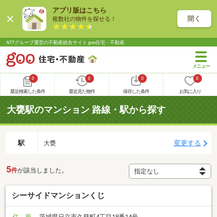
アプリ版はこちら
開く
複数社の物件を探せる！
NTTグループ運営の不動産総合サイト goo住宅・不動産
0
0
0
0
最近検索した条件
最近見た物件
保存した条件
お気に入り
大甕駅のマンション 路線・駅から探す
駅
変更する
大甕
5
件
が該当しました。
シーサイドマンションくじ
住 所
茨城県日立市久慈町4丁目18番14号