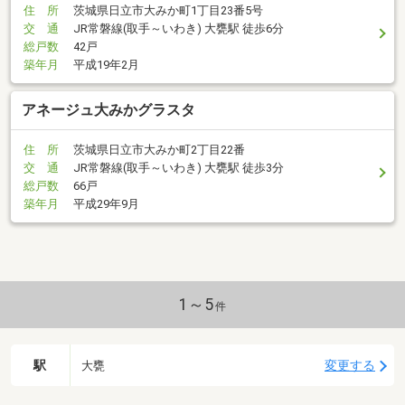
住 所
茨城県日立市大みか町1丁目23番5号
交 通
JR常磐線(取手～いわき) 大甕駅 徒歩6分
総戸数
42戸
築年月
平成19年2月
アネージュ大みかグラスタ
住 所
茨城県日立市大みか町2丁目22番
交 通
JR常磐線(取手～いわき) 大甕駅 徒歩3分
総戸数
66戸
築年月
平成29年9月
1～5
件
駅
変更する
大甕