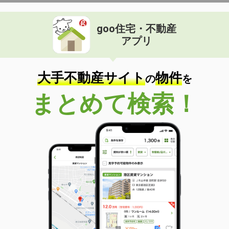
goo住宅・不動産
アプリ
大手不動産サイト
物件
の
を
まとめて検索！