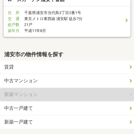
住 所
千葉県浦安市当代島3丁目2番1号
交 通
東京メトロ東西線 浦安駅 徒歩7分
総戸数
21戸
築年月
平成11年8月
浦安市の物件情報を探す
賃貸
中古マンション
新築マンション
中古一戸建て
新築一戸建て