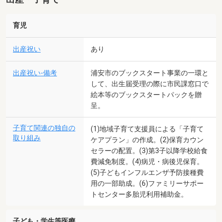
育児
出産祝い
あり
出産祝い-備考
浦安市のブックスタート事業の一環と
して、出生届受理の際に市民課窓口で
絵本等のブックスタートパックを贈
呈。
子育て関連の独自の
(1)地域子育て支援員による「子育て
取り組み
ケアプラン」の作成。(2)保育カウン
セラーの配置。(3)第3子以降学校給食
費減免制度。(4)病児・病後児保育。
(5)子どもインフルエンザ予防接種費
用の一部助成。(6)ファミリーサポー
トセンター多胎児利用補助金。
子ども・学生等医療