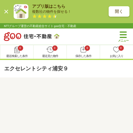
アプリ版はこちら
開く
複数社の物件を探せる！
NTTグループ運営の不動産総合サイト goo住宅・不動産
0
0
0
0
最近検索した条件
最近見た物件
保存した条件
お気に入り
エクセレントシティ浦安９