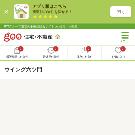
アプリ版はこちら
開く
複数社の物件を探せる！
NTTグループ運営の不動産総合サイト goo住宅・不動産
0
0
0
0
最近検索した条件
最近見た物件
保存した条件
お気に入り
ウイング六ツ門