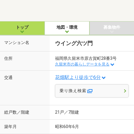
トップ
地図・環境
募集物件
マンション名
ウイング六ツ門
住所
福岡県久留米市原古賀町28番3号
久留米市の暮らしデータを見る
花畑駅より徒歩で6分
交通
乗り換え検索
総戸数／階建
21戸／7階建
築年月
昭和60年6月