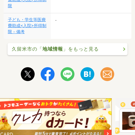
限
子ども・学生等医療
-
費助成<入院>所得制
限－備考
久留米市の「
地域情報
」をもっと見る