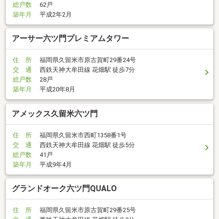
総戸数
62戸
築年月
平成2年2月
アーサー六ツ門プレミアムタワー
住 所
福岡県久留米市原古賀町29番24号
交 通
西鉄天神大牟田線 花畑駅 徒歩7分
総戸数
28戸
築年月
平成20年8月
アメックス久留米六ツ門
住 所
福岡県久留米市西町1358番1号
交 通
西鉄天神大牟田線 花畑駅 徒歩5分
総戸数
41戸
築年月
平成9年4月
グランドオーク六ツ門QUALO
住 所
福岡県久留米市原古賀町29番25号