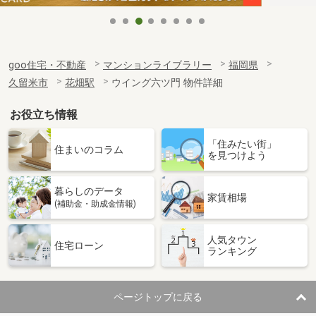
goo住宅・不動産
マンションライブラリー
福岡県
久留米市
花畑駅
ウイング六ツ門 物件詳細
お役立ち情報
「住みたい街」
住まいのコラム
を見つけよう
暮らしのデータ
家賃相場
(補助金・助成金情報)
人気タウン
住宅ローン
ランキング
ページトップに戻る