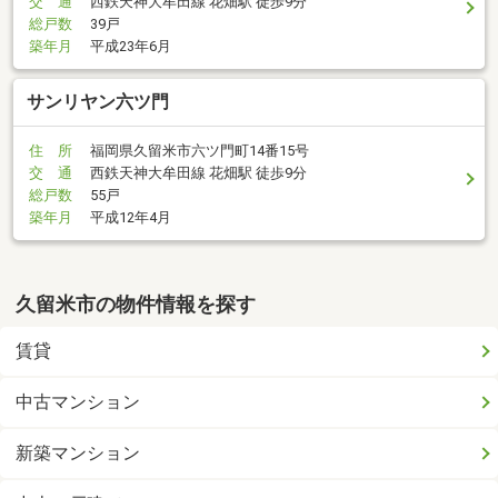
交 通
西鉄天神大牟田線 花畑駅 徒歩9分
総戸数
39戸
築年月
平成23年6月
サンリヤン六ツ門
住 所
福岡県久留米市六ツ門町14番15号
交 通
西鉄天神大牟田線 花畑駅 徒歩9分
総戸数
55戸
築年月
平成12年4月
久留米市の物件情報を探す
賃貸
中古マンション
新築マンション