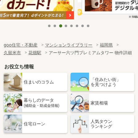
goo住宅・不動産
マンションライブラリー
福岡県
久留米市
花畑駅
アーサー六ツ門プレミアムタワー 物件詳細
お役立ち情報
「住みたい街」
住まいのコラム
を見つけよう
暮らしのデータ
家賃相場
(補助金・助成金情報)
人気タウン
住宅ローン
ランキング