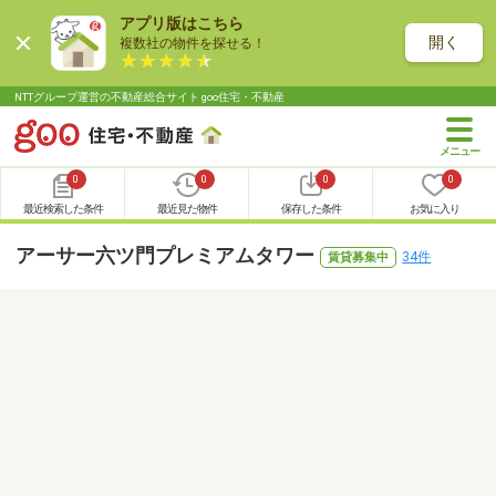
アプリ版はこちら
開く
複数社の物件を探せる！
NTTグループ運営の不動産総合サイト goo住宅・不動産
0
0
0
0
最近検索した条件
最近見た物件
保存した条件
お気に入り
アーサー六ツ門プレミアムタワー
34件
賃貸募集中