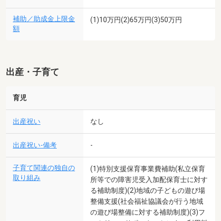
補助／助成金上限金
(1)10万円(2)65万円(3)50万円
額
出産・子育て
育児
出産祝い
なし
出産祝い-備考
-
子育て関連の独自の
(1)特別支援保育事業費補助(私立保育
取り組み
所等での障害児受入加配保育士に対す
る補助制度)(2)地域の子どもの遊び場
整備支援(社会福祉協議会が行う地域
の遊び場整備に対する補助制度)(3)フ