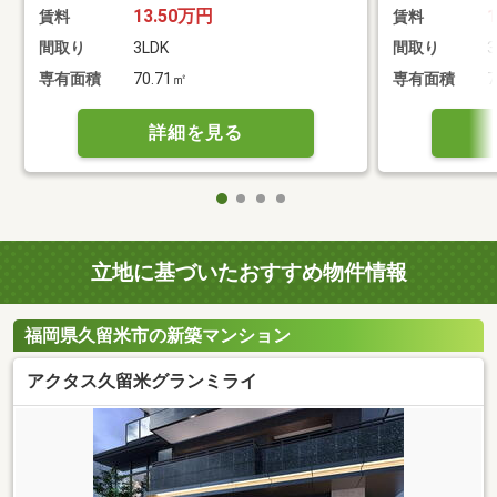
13.50万円
賃料
賃料
間取り
3LDK
間取り
3
専有面積
70.71㎡
専有面積
7
詳細を見る
立地に基づいたおすすめ物件情報
福岡県久留米市の新築マンション
アクタス久留米グランミライ