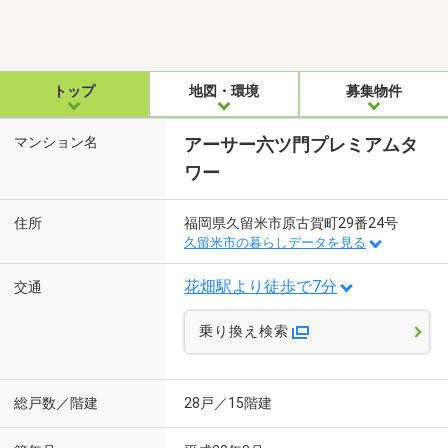
トップ
地図・環境
募集物件
マンション名
アーサー六ツ門プレミアムタ
ワー
住所
福岡県久留米市原古賀町29番24号
久留米市の暮らしデータを見る
花畑駅より徒歩で7分
交通
乗り換え検索
総戸数／階建
28戸／15階建