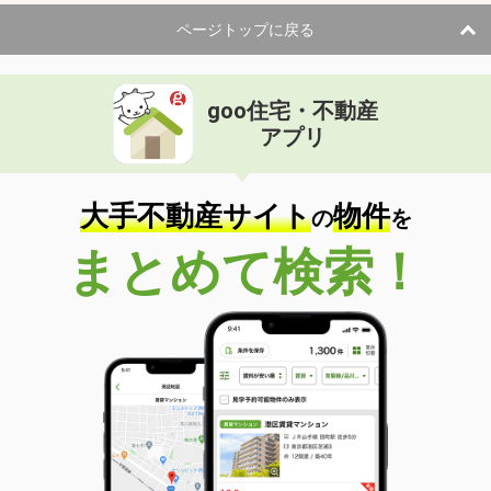
ページトップに戻る
goo住宅・不動産
アプリ
大手不動産サイト
物件
の
を
まとめて検索！