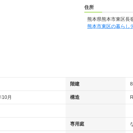
住所
熊本県熊本市東区長嶺
熊本市東区の暮らし
階建
年10月
構造
専用庭