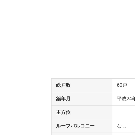
総戸数
60戸
築年月
平成24
主方位
ルーフバルコニー
なし