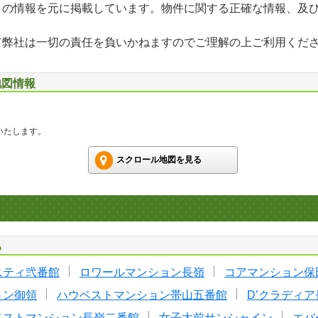
」の情報を元に掲載しています。物件に関する正確な情報、及
て弊社は一切の責任を負いかねますのでご理解の上ご利用くだ
地図情報
いたします。
スクロール地図を見る
る
ニティ弐番館
ロワールマンション長嶺
コアマンション保
ョン御領
ハウベストマンション帯山五番館
D’クラディ
ベストマンション長嶺二番館
女子大前サンシャイン
エバ