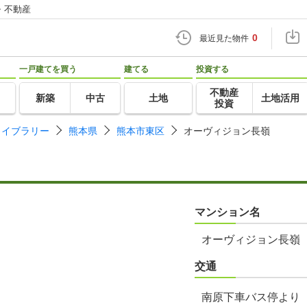
・不動産
0
最近見た物件
一戸建てを買う
建てる
投資する
不動産
新築
中古
土地
土地活用
投資
ライブラリー
熊本県
熊本市東区
オーヴィジョン長嶺
マンション名
オーヴィジョン長嶺
交通
南原下車バス停より